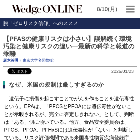
8/10(月)
脱「ゼロリスク信仰」へのススメ
【PFASの健康リスクは小さい】誤解続く環境
汚染と健康リスクの違い―最新の科学と報道の
乖離
唐木英明
（ 東京大学名誉教授）
2025/01/23
なぜ、米国の規制は厳しすぎるのか
遺伝子に損傷を起こすことでがんを作ることを遺伝毒性
という。EPAは、「PFOSとPFOAには遺伝毒性がないこ
とが示唆されるが、完全に否定しきれない」として、判断
は「ある」側に傾いている。他方、食品安全委員会は、
PFOS、PFOA、PFHxSには遺伝毒性が「ない」と判断し
ている。リスク評価機関である米国毒性物質疾病登録庁