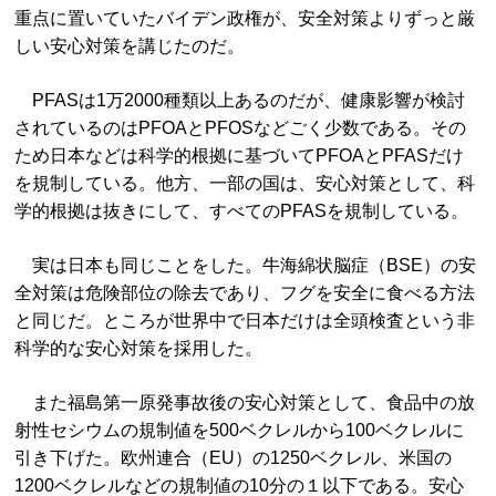
重点に置いていたバイデン政権が、安全対策よりずっと厳
しい安心対策を講じたのだ。
PFASは1万2000種類以上あるのだが、健康影響が検討
されているのはPFOAとPFOSなどごく少数である。その
ため日本などは科学的根拠に基づいてPFOAとPFASだけ
を規制している。他方、一部の国は、安心対策として、科
学的根拠は抜きにして、すべてのPFASを規制している。
実は日本も同じことをした。牛海綿状脳症（BSE）の安
全対策は危険部位の除去であり、フグを安全に食べる方法
と同じだ。ところが世界中で日本だけは全頭検査という非
科学的な安心対策を採用した。
また福島第一原発事故後の安心対策として、食品中の放
射性セシウムの規制値を500ベクレルから100ベクレルに
引き下げた。欧州連合（EU）の1250ベクレル、米国の
1200ベクレルなどの規制値の10分の１以下である。安心