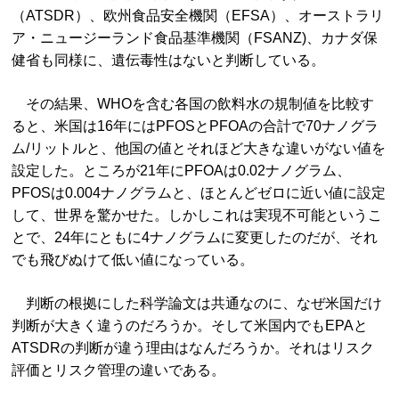
（ATSDR）、欧州食品安全機関（EFSA）、オーストラリ
ア・ニュージーランド食品基準機関（FSANZ)、カナダ保
健省も同様に、遺伝毒性はないと判断している。
その結果、WHOを含む各国の飲料水の規制値を比較す
ると、米国は16年にはPFOSとPFOAの合計で70ナノグラ
ム/リットルと、他国の値とそれほど大きな違いがない値を
設定した。ところが21年にPFOAは0.02ナノグラム、
PFOSは0.004ナノグラムと、ほとんどゼロに近い値に設定
して、世界を驚かせた。しかしこれは実現不可能というこ
とで、24年にともに4ナノグラムに変更したのだが、それ
でも飛びぬけて低い値になっている。
判断の根拠にした科学論文は共通なのに、なぜ米国だけ
判断が大きく違うのだろうか。そして米国内でもEPAと
ATSDRの判断が違う理由はなんだろうか。それはリスク
評価とリスク管理の違いである。