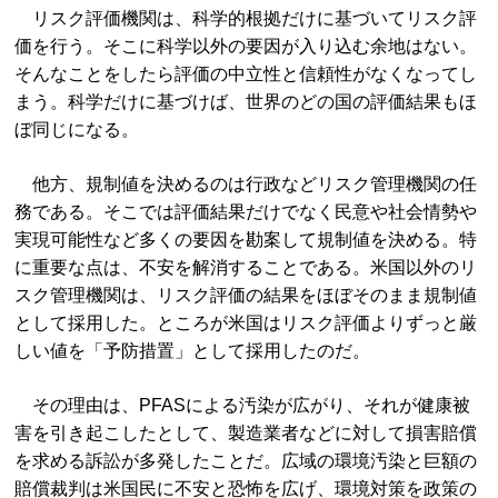
リスク評価機関は、科学的根拠だけに基づいてリスク評
価を行う。そこに科学以外の要因が入り込む余地はない。
そんなことをしたら評価の中立性と信頼性がなくなってし
まう。科学だけに基づけば、世界のどの国の評価結果もほ
ぼ同じになる。
他方、規制値を決めるのは行政などリスク管理機関の任
務である。そこでは評価結果だけでなく民意や社会情勢や
実現可能性など多くの要因を勘案して規制値を決める。特
に重要な点は、不安を解消することである。米国以外のリ
スク管理機関は、リスク評価の結果をほぼそのまま規制値
として採用した。ところが米国はリスク評価よりずっと厳
しい値を「予防措置」として採用したのだ。
その理由は、PFASによる汚染が広がり、それが健康被
害を引き起こしたとして、製造業者などに対して損害賠償
を求める訴訟が多発したことだ。広域の環境汚染と巨額の
賠償裁判は米国民に不安と恐怖を広げ、環境対策を政策の