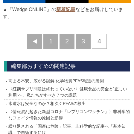
▲「Wedge ONLINE」の
新着記事
などをお届けしていま
す。
前
1
2
3
4
へ
編集部おすすめの関連記事
高まる不安、広がる誤解 化学物質PFAS報道の裏側
〈紅麴サプリ問題は終わっていない〉健康食品の安全と“正しい
利用”へ、私たちがすべき７つの課題
水道水は安全なのか？相次ぐPFASの検出
〈情報混乱起きた新型コロナ「レプリコンワクチン」〉非科学的
なフェイク情報の原因と影響
繰り返される「国産は危険」記事、非科学的な記事へ「基本知
識」で自衛するには