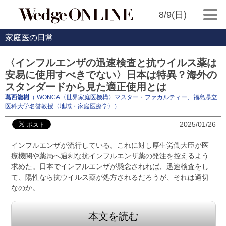
8/9(日)
家庭医の日常
〈インフルエンザの迅速検査と抗ウイルス薬は
安易に使用すべきでない〉日本は特異？海外の
スタンダードから見た適正使用とは
葛西龍樹
（ WONCA〈世界家庭医機構〉マスター・ファカルティー、福島県立
医科大学名誉教授〈地域・家庭医療学〉）
2025/01/26
インフルエンザが流行している。これに対し厚生労働大臣が医
療機関や薬局へ過剰な抗インフルエンザ薬の発注を控えるよう
求めた。日本でインフルエンザが懸念されれば、迅速検査をし
て、陽性なら抗ウイルス薬が処方されるだろうが、それは適切
なのか。
本文を読む