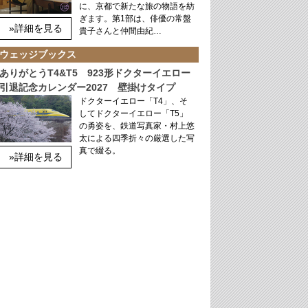
に、京都で新たな旅の物語を紡
ぎます。第1部は、俳優の常盤
»詳細を見る
貴子さんと仲間由紀…
ウェッジブックス
ありがとうT4&T5 923形ドクターイエロー
引退記念カレンダー2027 壁掛けタイプ
ドクターイエロー「T4」、そ
してドクターイエロー「T5」
の勇姿を、鉄道写真家・村上悠
太による四季折々の厳選した写
真で綴る。
»詳細を見る