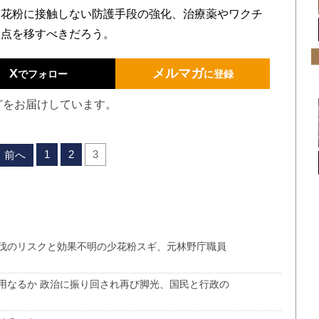
り花粉に接触しない防護手段の強化、治療薬やワクチ
力点を移すべきだろう。
X
メルマガ
でフォロー
に登録
どをお届けしています。
1
2
3
前へ
伐のリスクと効果不明の少花粉スギ、元林野庁職員
用なるか 政治に振り回され再び脚光、国民と行政の