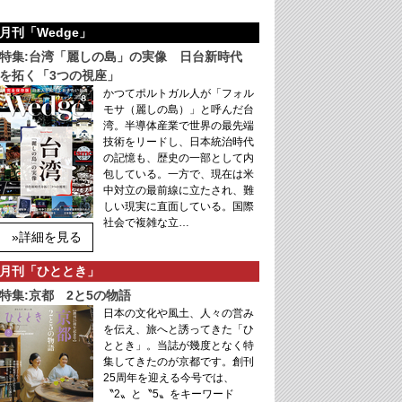
月刊「Wedge」
特集:台湾「麗しの島」の実像 日台新時代
を拓く「3つの視座」
かつてポルトガル人が「フォル
モサ（麗しの島）」と呼んだ台
湾。半導体産業で世界の最先端
技術をリードし、日本統治時代
の記憶も、歴史の一部として内
包している。一方で、現在は米
中対立の最前線に立たされ、難
しい現実に直面している。国際
社会で複雑な立…
»詳細を見る
月刊「ひととき」
特集:京都 2と5の物語
日本の文化や風土、人々の営み
を伝え、旅へと誘ってきた「ひ
ととき」。当誌が幾度となく特
集してきたのが京都です。創刊
25周年を迎える今号では、
〝2〟と〝5〟をキーワード