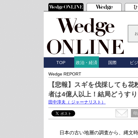
TOP
国際
ビ
政治・経済
Wedge REPORT
【悲報】スギを伐採しても花
者は4億人以上！結局どうす
田中淳夫
（ ジャーナリスト）
印
日本の古い地層の調査から、縄文時