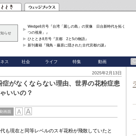
Wedge8月号『台湾「麗しの島」の実像 日台新時代を拓く「3
つの視座」』
お知らせ
ひととき8月号『京都 2と5の物語』
新刊書籍『飛鳥・藤原に隠された古代宮都の謎』
ジネス
社会
ライフ
特集
動画
2025年2月13日
粉症がなくならない理由、世界の花粉症患
りゃいいの？
刷画面
代も現在と同等レベルのスギ花粉が飛散していたと