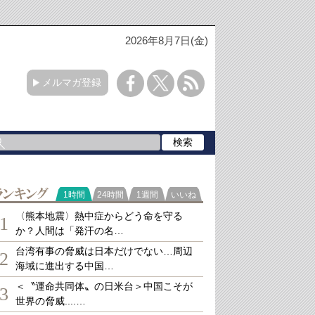
2026年8月7日(金)
メルマガ登録
ランキング
1時間
24時間
1週間
いいね
〈熊本地震〉熱中症からどう命を守る
1
か？人間は「発汗の名…
台湾有事の脅威は日本だけでない…周辺
2
海域に進出する中国…
＜〝運命共同体〟の日米台＞中国こそが
3
世界の脅威....…