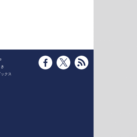
e
とき
ブックス