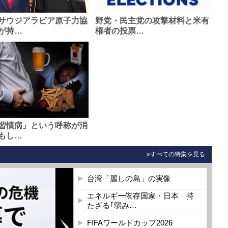
サウジアラビア原子力協
野党・民主党の攻撃材料と米有
が持…
権者の投票…
習慣病」という呼称が消
もし…
»すべての特集を見る
台湾「麗しの島」の実像
エネルギー依存国家・日本 持
たざる｢弱み…
FIFAワールドカップ2026