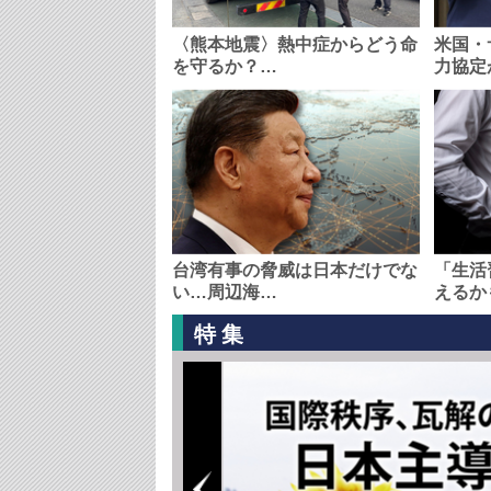
〈熊本地震〉熱中症からどう命
米国・
を守るか？…
力協定
台湾有事の脅威は日本だけでな
「生活
い…周辺海…
えるか
特集