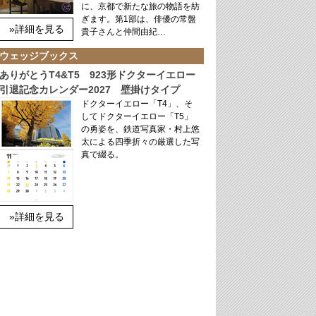
に、京都で新たな旅の物語を紡
ぎます。第1部は、俳優の常盤
»詳細を見る
貴子さんと仲間由紀…
ウェッジブックス
ありがとうT4&T5 923形ドクターイエロー
引退記念カレンダー2027 壁掛けタイプ
ドクターイエロー「T4」、そ
してドクターイエロー「T5」
の勇姿を、鉄道写真家・村上悠
太による四季折々の厳選した写
真で綴る。
»詳細を見る