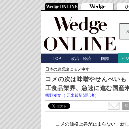
TOP
政治・経済
国際
ビ
日本の農業論にモノ申す
コメの次は味噌やせんべいも
工食品業界、急速に進む国産
熊野孝文
（ 元米穀新聞記者）
印
コメの価格上昇が止まらない。新し