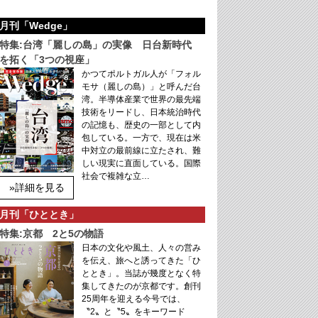
月刊「Wedge」
特集:台湾「麗しの島」の実像 日台新時代
を拓く「3つの視座」
かつてポルトガル人が「フォル
モサ（麗しの島）」と呼んだ台
湾。半導体産業で世界の最先端
技術をリードし、日本統治時代
の記憶も、歴史の一部として内
包している。一方で、現在は米
中対立の最前線に立たされ、難
しい現実に直面している。国際
社会で複雑な立…
»詳細を見る
月刊「ひととき」
特集:京都 2と5の物語
日本の文化や風土、人々の営み
を伝え、旅へと誘ってきた「ひ
ととき」。当誌が幾度となく特
集してきたのが京都です。創刊
25周年を迎える今号では、
〝2〟と〝5〟をキーワード