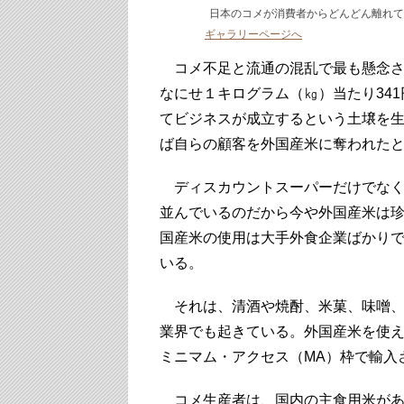
日本のコメが消費者からどんどん離れている（ s
ギャラリーページへ
コメ不足と流通の混乱で最も懸念さ
なにせ１キログラム（㎏）当たり34
てビジネスが成立するという土壌を
ば自らの顧客を外国産米に奪われた
ディスカウントスーパーだけでなく
並んでいるのだから今や外国産米は
国産米の使用は大手外食企業ばかり
いる。
それは、清酒や焼酎、米菓、味噌、
業界でも起きている。外国産米を使
ミニマム・アクセス（MA）枠で輸入
コメ生産者は、国内の主食用米があま