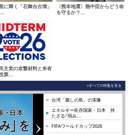
産に輝く「石舞台古墳」
〈熊本地震〉熱中症からどう命
0…
を守るか？…
民主党の攻撃材料と米有
投票…
»すべての特集を見る
台湾「麗しの島」の実像
エネルギー依存国家・日本 持
たざる｢弱み…
FIFAワールドカップ2026