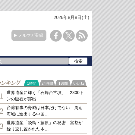
2026年8月8日(土)
メルマガ登録
ランキング
1時間
24時間
1週間
いいね
世界遺産に輝く「石舞台古墳」 2300ト
1
ンの巨石が露出…
台湾有事の脅威は日本だけでない…周辺
2
海域に進出する中国…
世界遺産「飛鳥・藤原」の秘密 宮都が
3
繰り返し置かれた本…