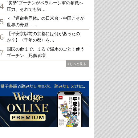
“劣勢”プーチンがベラルーシ軍の参戦へ
4
圧力、それでも独…
＜〝運命共同体〟の日米台＞中国こそが
5
世界の脅威....…
【平安京以前の京都には何があったの
6
か？】〈千年の都〉を…
国民の命まで、まるで湯水のごとく使う
7
プーチン…死傷者増…
»もっと見る