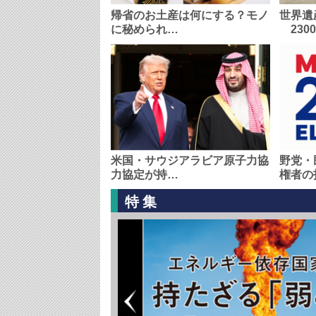
帰省のお土産は何にする？モノ
世界遺
に秘められ…
230
米国・サウジアラビア原子力協
野党・
力協定が持…
権者の
特集