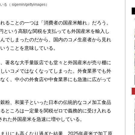
igemin/gettyimages）
れることの一つは「消費者の国産米離れ」だろう。
1円という高額な関税を支払っても外国産米を輸入し
生んでしまったのだから、国内のコメ生産者から見れ
ということを意味している。
、著名な大手量販店でも堂々と外国産米が売り棚に
珍しいコメではなくなってしまった。外食業界でも外
でなく、中小の外食店や中食業界にも急激に広がって
穀粉、和菓子といった日本の伝統的なコメ加工食品
えるところは一定量を関税ゼロで義務的に受け入れる
された外国産米を急速に増やしている。
りにも高くなり過ぎた結果、2025年産米で加工原