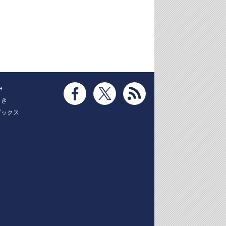
e
とき
ブックス