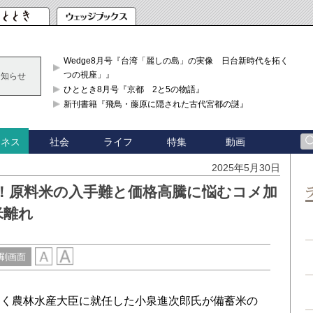
Wedge8月号『台湾「麗しの島」の実像 日台新時代を拓く「3
つの視座」』
お知らせ
ひととき8月号『京都 2と5の物語』
新刊書籍『飛鳥・藤原に隠された古代宮都の謎』
社会
ライフ
特集
動画
ジネス
2025年5月30日
！原料米の入手難と価格高騰に悩むコメ加
米離れ
刷画面
く農林水産大臣に就任した小泉進次郎氏が備蓄米の