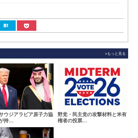
»もっと見る
サウジアラビア原子力協
野党・民主党の攻撃材料と米有
が持…
権者の投票…