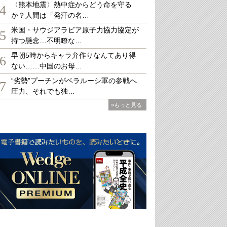
〈熊本地震〉熱中症からどう命を守る
4
か？人間は「発汗の名…
米国・サウジアラビア原子力協力協定が
5
持つ懸念…不明瞭な…
早朝5時からキャラ弁作りなんてあり得
6
ない……中国のお母…
“劣勢”プーチンがベラルーシ軍の参戦へ
7
圧力、それでも独…
»もっと見る