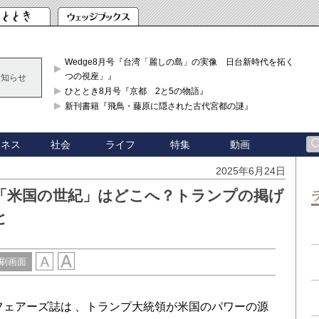
Wedge8月号『台湾「麗しの島」の実像 日台新時代を拓く「3
つの視座」』
お知らせ
ひととき8月号『京都 2と5の物語』
新刊書籍『飛鳥・藤原に隠された古代宮都の謎』
ジネス
社会
ライフ
特集
動画
2025年6月24日
「米国の世紀」はどこへ？トランプの掲げ
と
刷画面
フェアーズ誌は 、トランプ大統領が米国のパワーの源