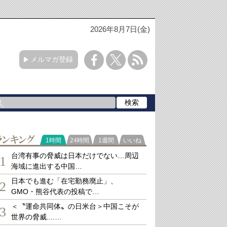
2026年8月7日(金)
メルマガ登録
ランキング
1時間
24時間
1週間
いいね
台湾有事の脅威は日本だけでない…周辺
1
海域に進出する中国…
日本でも進む「在宅勤務廃止」、
2
GMO・熊谷代表の投稿で…
＜〝運命共同体〟の日米台＞中国こそが
3
世界の脅威....…