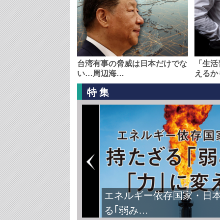
台湾有事の脅威は日本だけでな
「生活
い…周辺海…
えるか
特集
エネルギー依存国家・日
る｢弱み…