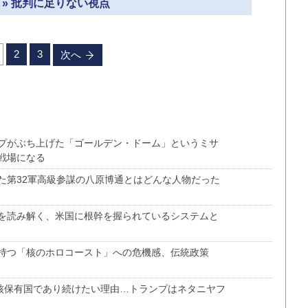
 » 批判に足りない視点
2
3
次へ
プがぶち上げた「ゴールデン・ドーム」というミサ
戦場になる
た第32軍高級参謀の八原博通とはどんな人物だった
を読み解く、米国に根幹を握られているシステムと
持つ「核のホロコースト」への危機感、伝統政策
”核保有国であり続けたい理由…トランプはネタニヤフ