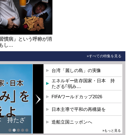
習慣病」という呼称が消
もし…
»すべての特集を見る
台湾「麗しの島」の実像
エネルギー依存国家・日本 持
たざる｢弱み…
FIFAワールドカップ2026
日本主導で平和の再構築を
本 持たざ
造船立国ニッポンへ
»もっと見る