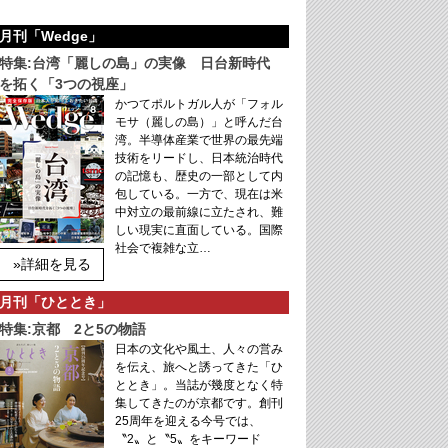
月刊「Wedge」
特集:台湾「麗しの島」の実像 日台新時代
を拓く「3つの視座」
かつてポルトガル人が「フォル
モサ（麗しの島）」と呼んだ台
湾。半導体産業で世界の最先端
技術をリードし、日本統治時代
の記憶も、歴史の一部として内
包している。一方で、現在は米
中対立の最前線に立たされ、難
しい現実に直面している。国際
社会で複雑な立…
»詳細を見る
月刊「ひととき」
特集:京都 2と5の物語
日本の文化や風土、人々の営み
を伝え、旅へと誘ってきた「ひ
ととき」。当誌が幾度となく特
集してきたのが京都です。創刊
25周年を迎える今号では、
〝2〟と〝5〟をキーワード