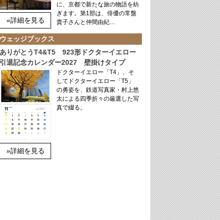
に、京都で新たな旅の物語を紡
ぎます。第1部は、俳優の常盤
»詳細を見る
貴子さんと仲間由紀…
ウェッジブックス
ありがとうT4&T5 923形ドクターイエロー
引退記念カレンダー2027 壁掛けタイプ
ドクターイエロー「T4」、そ
してドクターイエロー「T5」
の勇姿を、鉄道写真家・村上悠
太による四季折々の厳選した写
真で綴る。
»詳細を見る