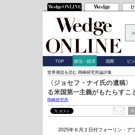
TOP
国際
ビ
政治・経済
世界潮流を読む 岡崎研究所論評集
〈ジョセフ・ナイ氏の遺稿〉
る米国第一主義がもたらすこ
岡崎研究所
印
2025年６月２日付フォーリン・ア