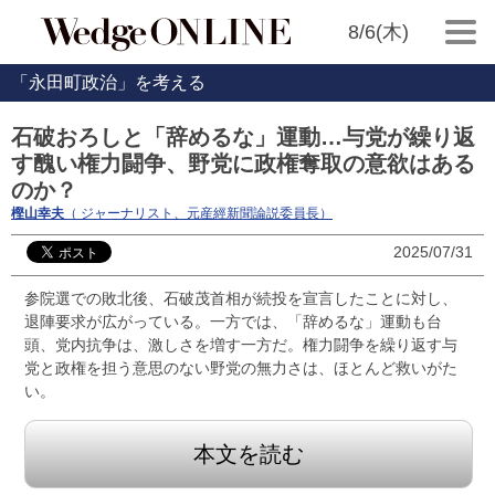
8/6(木)
「永田町政治」を考える
石破おろしと「辞めるな」運動…与党が繰り返
す醜い権力闘争、野党に政権奪取の意欲はある
のか？
樫山幸夫
（ ジャーナリスト、元産經新聞論説委員長）
2025/07/31
参院選での敗北後、石破茂首相が続投を宣言したことに対し、
退陣要求が広がっている。一方では、「辞めるな」運動も台
頭、党内抗争は、激しさを増す一方だ。権力闘争を繰り返す与
党と政権を担う意思のない野党の無力さは、ほとんど救いがた
い。
本文を読む