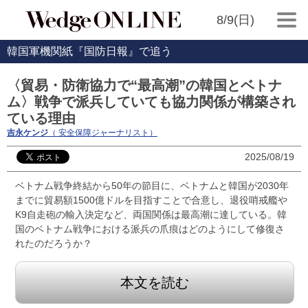
8/9(日)
韓国軍機関紙『国防日報』で追う
〈貿易・防衛協力で“最高潮”の韓国とベトナ
ム〉戦争で派兵していても協力関係が構築され
ている理由
吉永ケンジ
（ 安全保障ジャーナリスト）
2025/08/19
ベトナム戦争終結から50年の節目に、ベトナムと韓国が2030年
までに貿易額1500億ドルを目指すことで合意し、退役哨戒艦や
K9自走砲の輸入決定など、両国関係は最高潮に達している。韓
国のベトナム戦争における派兵の爪痕はどのようにして修復さ
れたのだろうか？
本文を読む