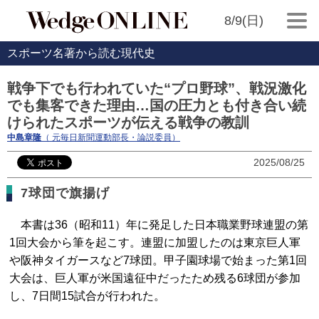
8/9(日)
スポーツ名著から読む現代史
戦争下でも行われていた“プロ野球”、戦況激化
でも集客できた理由…国の圧力とも付き合い続
けられたスポーツが伝える戦争の教訓
中島章隆
（ 元毎日新聞運動部長・論説委員）
2025/08/25
7球団で旗揚げ
本書は36（昭和11）年に発足した日本職業野球連盟の第
1回大会から筆を起こす。連盟に加盟したのは東京巨人軍
や阪神タイガースなど7球団。甲子園球場で始まった第1回
大会は、巨人軍が米国遠征中だったため残る6球団が参加
し、7日間15試合が行われた。