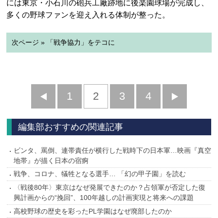
には東京・小石川の砲兵工廠跡地に後楽園球場が完成し、
多くの野球ファンを迎え入れる体制が整った。
次ページ » 「戦争協力」をテコに
前
1
2
3
4
次
へ
へ
編集部おすすめの関連記事
ビンタ、罵倒、連帯責任が横行した戦時下の日本軍…映画『真空
地帯』が描く日本の宿痾
戦争、コロナ、犠牲となる選手… 「幻の甲子園」を読む
〈戦後80年〉東京はなぜ発展できたのか？占領軍が否定した復
興計画からの“挽回”、100年越しの計画実現と将来への課題
高校野球の歴史を彩ったPL学園はなぜ廃部したのか