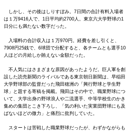
しかし、その後はしりすぼみ。7日間の合計有料入場者
は１万9416人で、1日平均約2700人。東京六大学野球の1
日分にも満たない数字だった。
入場料の合計収入は１万970円。経費を差し引くと、
7908円25銭で、6球団で分配すると、各チームとも選手10
人ほどの月給しか賄えない金額だった。
不人気にはさまざまな原因があったようだ。巨人軍を創
設した読売新聞のライバルである東京朝日新聞は、早稲田
大学野球部の監督だった飛田穂洲の「興行野球と学生野
球」と題する寄稿を掲載。飛田はその中で、職業野球につ
いて、大学出身の野球浪人や二流選手、中等学校生のかき
集めの集団とこき下ろし、「気の利いた実業団野球にも及
ばないほどの微力」と痛烈に批判していた。
スタートは苦戦した職業野球だったが、わずかながらも