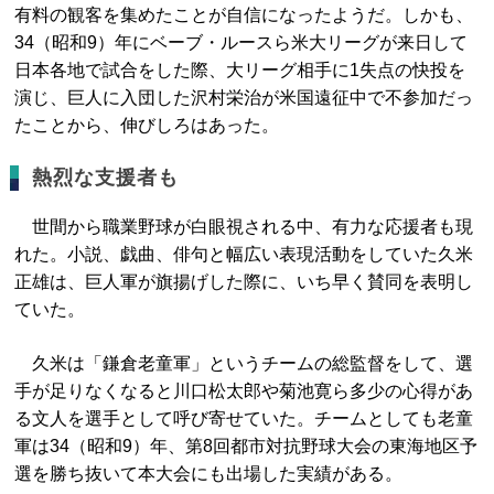
有料の観客を集めたことが自信になったようだ。しかも、
34（昭和9）年にベーブ・ルースら米大リーグが来日して
日本各地で試合をした際、大リーグ相手に1失点の快投を
演じ、巨人に入団した沢村栄治が米国遠征中で不参加だっ
たことから、伸びしろはあった。
熱烈な支援者も
世間から職業野球が白眼視される中、有力な応援者も現
れた。小説、戯曲、俳句と幅広い表現活動をしていた久米
正雄は、巨人軍が旗揚げした際に、いち早く賛同を表明し
ていた。
久米は「鎌倉老童軍」というチームの総監督をして、選
手が足りなくなると川口松太郎や菊池寛ら多少の心得があ
る文人を選手として呼び寄せていた。チームとしても老童
軍は34（昭和9）年、第8回都市対抗野球大会の東海地区予
選を勝ち抜いて本大会にも出場した実績がある。