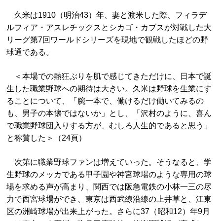
久米は1910（明治43）年、妻と渡米した際、フィラデ
ルフィア・アスレチックスとシカゴ・カブスが対戦した大
リーグ第7回ワールドシリーズを現地で観戦したほどの野
球通である。
＜本場での熱狂ぶりを肌で感じてきただけに、日本で誕
生した職業野球への期待は大きい。久米は野球を生業にす
ることについて、「腕一本で、働けるだけ働いてみるの
も、男子の本懐ではないか」とし、「沢村のように、喜ん
で職業野球団入りする方が、むしろ人生的であると思う」
と称賛した＞（24頁）
次第に職業野球ファンは増えていった。そうなると、学
生野球のメッカである甲子園や神宮球場のような専用の球
場を求める声が高まり、関西では阪急電鉄の小林一三の尽
力で西宮球場ができ、東京は西武線沿線の上井草と、江東
区の洲崎球場が出来上がった。さらに37（昭和12）年9月