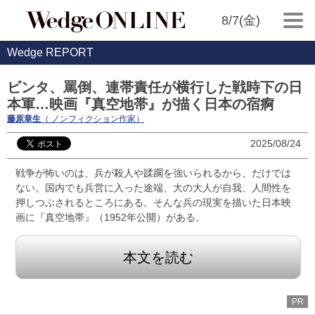
8/7(金)
Wedge REPORT
ビンタ、罵倒、連帯責任が横行した戦時下の日
本軍…映画『真空地帯』が描く日本の宿痾
藤原章生
（ ノンフィクション作家）
2025/08/24
戦争が怖いのは、兵が殺人や蹂躙を強いられるから、だけでは
ない。国内でも兵営に入った途端、大の大人が自我、人間性を
押しつぶされるところにある。そんな兵の現実を描いた日本映
画に『真空地帯』（1952年公開）がある。
本文を読む
PR