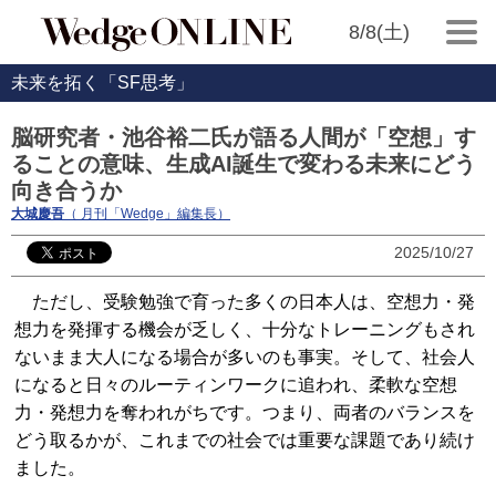
8/8(土)
未来を拓く「SF思考」
脳研究者・池谷裕二氏が語る人間が「空想」す
ることの意味、生成AI誕生で変わる未来にどう
向き合うか
大城慶吾
（ 月刊「Wedge」編集長）
2025/10/27
ただし、受験勉強で育った多くの日本人は、空想力・発
想力を発揮する機会が乏しく、十分なトレーニングもされ
ないまま大人になる場合が多いのも事実。そして、社会人
になると日々のルーティンワークに追われ、柔軟な空想
力・発想力を奪われがちです。つまり、両者のバランスを
どう取るかが、これまでの社会では重要な課題であり続け
ました。