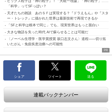
ヒッグス粒子は『神の粒子』！「大統一理論」「神の粒子」……
「科学」ってSFっぽい？
天才たちの雑談 あのＳＦは実現する？『ドラえもん』や『スタ
ー・トレック』に描かれた世界は最新技術で再現できるか
「SFと科学は根本で同じ」でも、現実世界はもっと面白い
大きな物語を失った時代 AIで蘇らせることは可能だ
〈ノーベル生理学・医学賞授賞 坂口志文さん〉道程――切り拓
いたがん・免疫疾患治療への可能性
PR
シェア
ツイート
送る
連載バックナンバー