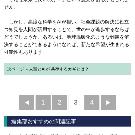
せん。
しかし、高度な科学をAIが担い、社会課題の解決に役立
つ知見を人間が活用することで、世の中が進歩するならば
どうでしょうか。あるいは、地球温暖化のような難題を解
決することができるようになれば、新たな希望が生まれる
可能性もあります。
次ページ » 人類とAIが 共存するカギとは？
前
1
2
3
4
次
へ
へ
編集部おすすめの関連記事