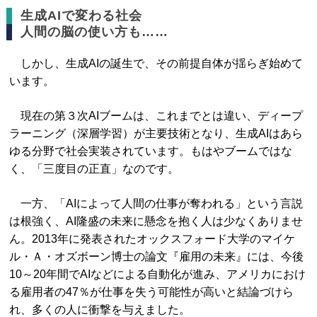
生成AIで変わる社会
人間の脳の使い方も……
しかし、生成AIの誕生で、その前提自体が揺らぎ始めて
います。
現在の第３次AIブームは、これまでとは違い、ディープ
ラーニング（深層学習）が主要技術となり、生成AIはあら
ゆる分野で社会実装されています。もはやブームではな
く、「三度目の正直」なのです。
一方、「AIによって人間の仕事が奪われる」という言説
は根強く、AI隆盛の未来に懸念を抱く人は少なくありませ
ん。2013年に発表されたオックスフォード大学のマイケ
ル・Ａ・オズボーン博士の論文『雇用の未来』には、今後
10～20年間でAIなどによる自動化が進み、アメリカにおけ
る雇用者の47％が仕事を失う可能性が高いと結論づけら
れ、多くの人に衝撃を与えました。