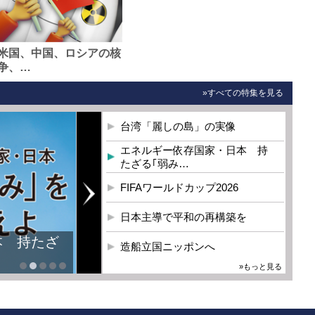
米国、中国、ロシアの核
争、…
»すべての特集を見る
台湾「麗しの島」の実像
エネルギー依存国家・日本 持
たざる｢弱み…
FIFAワールドカップ2026
日本主導で平和の再構築を
本 持たざ
造船立国ニッポンへ
»もっと見る