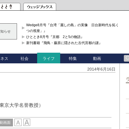
Wedge8月号『台湾「麗しの島」の実像 日台新時代を拓く「3
つの視座」』
お知らせ
ひととき8月号『京都 2と5の物語』
新刊書籍『飛鳥・藤原に隠された古代宮都の謎』
ジネス
社会
特集
動画
ライフ
2014年6月16日
東京大学名誉教授）
刷画面