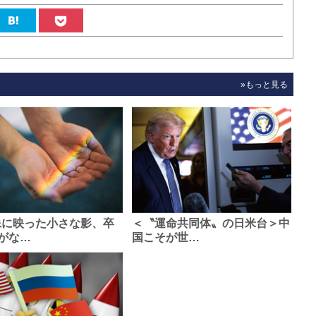
»もっと見る
像に映った小さな影、卒
＜〝運命共同体〟の日米台＞中
がな…
国こそが世…