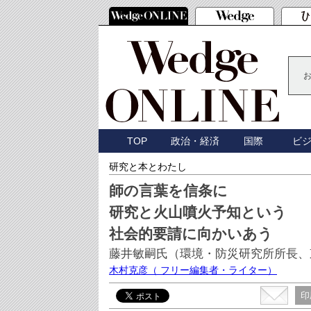
TOP
政治・経済
国際
ビ
研究と本とわたし
師の言葉を信条に
研究と火山噴火予知という
社会的要請に向かいあう
藤井敏嗣氏（環境・防災研究所所長、
木村克彦
（ フリー編集者・ライター）
印