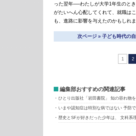
った翌年──わたしが大学1年生のと
がたいへん心配してくれて、就職は
も、進路に影響を与えたのかもしれ
次ページ » 子ども時代
1
2
編集部おすすめの関連記事
ひとり出版社「岩田書院」 知の容れ物
いまや認知症は特別な病ではない 予防で
歴史とSFが好きだった少年は、 文科系