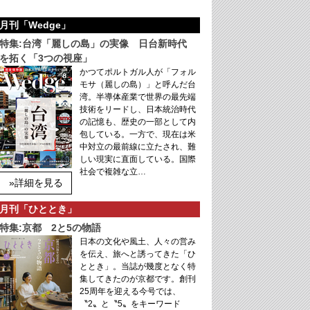
月刊「Wedge」
特集:台湾「麗しの島」の実像 日台新時代
を拓く「3つの視座」
かつてポルトガル人が「フォル
モサ（麗しの島）」と呼んだ台
湾。半導体産業で世界の最先端
技術をリードし、日本統治時代
の記憶も、歴史の一部として内
包している。一方で、現在は米
中対立の最前線に立たされ、難
しい現実に直面している。国際
社会で複雑な立…
»詳細を見る
月刊「ひととき」
特集:京都 2と5の物語
日本の文化や風土、人々の営み
を伝え、旅へと誘ってきた「ひ
ととき」。当誌が幾度となく特
集してきたのが京都です。創刊
25周年を迎える今号では、
〝2〟と〝5〟をキーワード