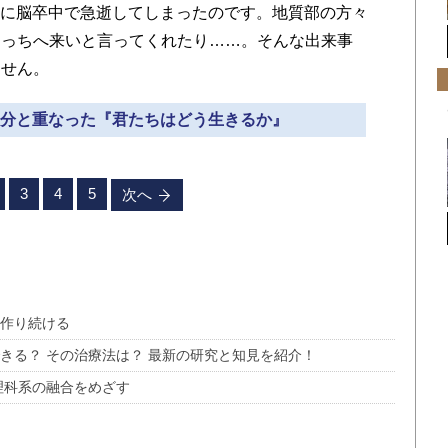
きに脳卒中で急逝してしまったのです。地質部の方々
こっちへ来いと言ってくれたり……。そんな出来事
ません。
の自分と重なった『君たちはどう生きるか』
3
4
5
次へ
を作り続ける
きる？ その治療法は？ 最新の研究と知見を紹介！
理科系の融合をめざす