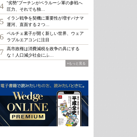
“劣勢”プーチンがベラルーシ軍の参戦へ
4
圧力、それでも独…
イラン戦争を契機に重要性が増すパナマ
5
運河、直面する２つ…
ペルチェ素子が開く新しい世界、ウェア
6
ラブルエアコンに注目
高市政権は消費減税を政争の具にする
7
な！人口減少社会にふ…
»もっと見る