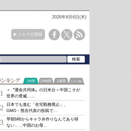
2026年8月6日(木)
メルマガ登録
ランキング
1時間
24時間
1週間
いいね
＜〝運命共同体〟の日米台＞中国こそが
1
世界の脅威....…
日本でも進む「在宅勤務廃止」、
2
GMO・熊谷代表の投稿で…
早朝5時からキャラ弁作りなんてあり得
3
ない……中国のお母…