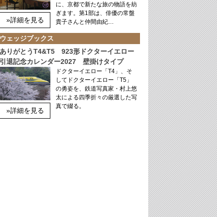
に、京都で新たな旅の物語を紡
ぎます。第1部は、俳優の常盤
»詳細を見る
貴子さんと仲間由紀…
ウェッジブックス
ありがとうT4&T5 923形ドクターイエロー
引退記念カレンダー2027 壁掛けタイプ
ドクターイエロー「T4」、そ
してドクターイエロー「T5」
の勇姿を、鉄道写真家・村上悠
太による四季折々の厳選した写
真で綴る。
»詳細を見る