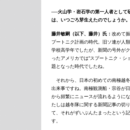
──火山学・岩石学の第一人者として
は、いつごろ芽生えたのでしょうか
藤井敏嗣（以下、藤井）氏：
改めて
プートニク計画の時代。旧ソ連が人類初
学校高学年でしたが、新聞の号外が
ったアメリカでは“スプートニク・シ
題となった時代でしたね。
それから、日本の初めての南極越冬
出来事ですね。南極観測船・宗谷が
から頻繁にニュースが流れるように
たしは越冬隊に関する新聞記事の切
て、それがずいぶんたまったという
す。