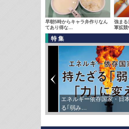
早朝5時からキャラ弁作りなん
強まる
てあり得な…
軍拡競
特集
エネルギー依存国家・日
る｢弱み…