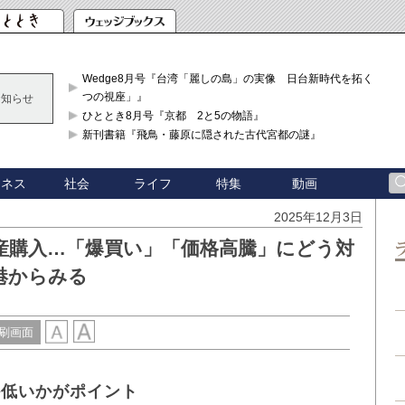
Wedge8月号『台湾「麗しの島」の実像 日台新時代を拓く「3
つの視座」』
お知らせ
ひととき8月号『京都 2と5の物語』
新刊書籍『飛鳥・藤原に隠された古代宮都の謎』
ジネス
社会
ライフ
特集
動画
2025年12月3日
産購入…「爆買い」「価格高騰」にどう対
港からみる
刷画面
か低いかがポイント