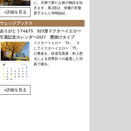
に、京都で新たな旅の物語を紡
ぎます。第1部は、俳優の常盤
»詳細を見る
貴子さんと仲間由紀…
ウェッジブックス
ありがとうT4&T5 923形ドクターイエロー
引退記念カレンダー2027 壁掛けタイプ
ドクターイエロー「T4」、そ
してドクターイエロー「T5」
の勇姿を、鉄道写真家・村上悠
太による四季折々の厳選した写
真で綴る。
»詳細を見る