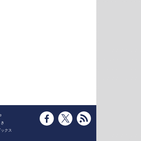
e
とき
ブックス