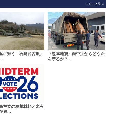
»もっと見る
産に輝く「石舞台古墳」
〈熊本地震〉熱中症からどう命
0…
を守るか？…
民主党の攻撃材料と米有
投票…