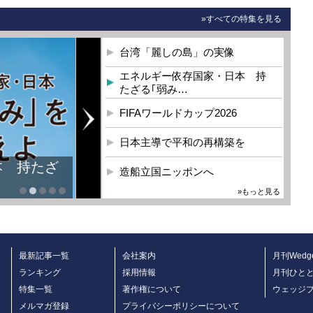
»すべての特集を見る
台湾「麗しの島」の実像
エネルギー依存国家・日本 持
たざる｢弱み…
FIFAワールドカップ2026
日本主導で平和の再構築を
本 持たざ
造船立国ニッポンへ
»もっと見る
最新記事一覧
会社案内
月刊Wedg
ランキング
採用情報
月刊ひと
特集一覧
著作権について
ウェッジ
メルマガ登録
プライバシーポリシーについて