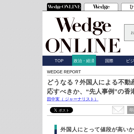
TOP
国際
ビ
政治・経済
WEDGE REPORT
どうなる？外国人による不動
応すべきか、“先人事例”の香
田中実
（ ジャーナリスト）
印
外国人にとって値段が高い