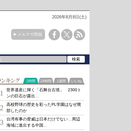
2026年8月8日(土)
メルマガ登録
ランキング
1時間
24時間
1週間
いいね
世界遺産に輝く「石舞台古墳」 2300ト
1
ンの巨石が露出…
高校野球の歴史を彩ったPL学園はなぜ廃
2
部したのか
台湾有事の脅威は日本だけでない…周辺
3
海域に進出する中国…