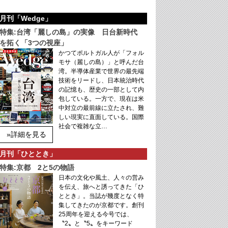
月刊「Wedge」
特集:台湾「麗しの島」の実像 日台新時代
を拓く「3つの視座」
かつてポルトガル人が「フォル
モサ（麗しの島）」と呼んだ台
湾。半導体産業で世界の最先端
技術をリードし、日本統治時代
の記憶も、歴史の一部として内
包している。一方で、現在は米
中対立の最前線に立たされ、難
しい現実に直面している。国際
社会で複雑な立…
»詳細を見る
月刊「ひととき」
特集:京都 2と5の物語
日本の文化や風土、人々の営み
を伝え、旅へと誘ってきた「ひ
ととき」。当誌が幾度となく特
集してきたのが京都です。創刊
25周年を迎える今号では、
〝2〟と〝5〟をキーワード