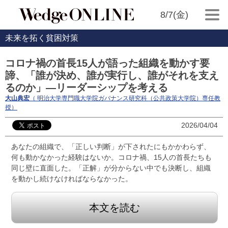
8/7(金)
未来を拓く貧困対策
コロナ禍の首長15人が語った組織を動かす要
諦、「誰が決め、誰が実行し、誰がそれを支え
るのか」―リーダーシップを考える
大山典宏
（ 明治大学専門職大学院ガバナンス研究科（公共政策大学院）専任教
授）
2026/04/04
あなたの組織で、「正しい判断」が下されたにもかかわらず、
何も動かなかった経験はないか。コロナ禍、15人の首長たちも
同じ壁に直面した。「正解」が分からない中でも決断し、組織
を動かし続けなければならなかった。
本文を読む