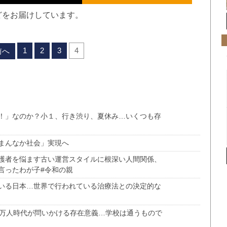
どをお届けしています。
1
2
3
4
前へ
！」なのか？小１、行き渋り、夏休み…いくつも存
まんなか社会」実現へ
護者を悩ます古い運営スタイルに根深い人間関係、
言ったわが子#令和の親
いる日本…世界で行われている治療法との決定的な
5万人時代が問いかける存在意義…学校は通うもので