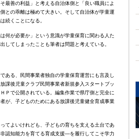
こそ最善の利益」と考える自治体側と「良い職員によ
員側との乖離は極めて大きい。そして自治体が学童運
化は続くことになる。
は何が必要か」という意識が学童保育に関わる人た
み出してしまったことも筆者は問題と考えている。
である、民間事業者独自の学童保育運営にも言及し
「放課後児童クラブ民間事業者新規参入スタートブッ
のＨＰで公開されている。編集作業で県庁側と完全に
業者が、子どものためにある放課後児童健全育成事業
ってよいけれども、子どもの育ちを支える土台であ
―非認知能力を育てる育成支援―を履行してこそ学力