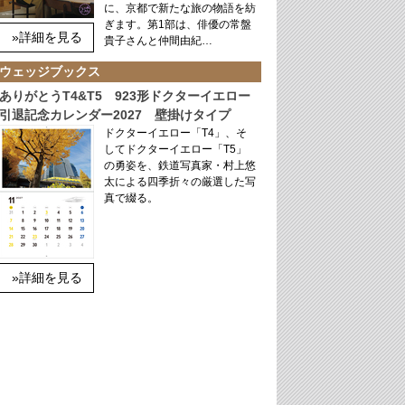
に、京都で新たな旅の物語を紡
ぎます。第1部は、俳優の常盤
»詳細を見る
貴子さんと仲間由紀…
ウェッジブックス
ありがとうT4&T5 923形ドクターイエロー
引退記念カレンダー2027 壁掛けタイプ
ドクターイエロー「T4」、そ
してドクターイエロー「T5」
の勇姿を、鉄道写真家・村上悠
太による四季折々の厳選した写
真で綴る。
»詳細を見る