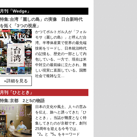
月刊「Wedge」
特集:台湾「麗しの島」の実像 日台新時代
を拓く「3つの視座」
かつてポルトガル人が「フォル
モサ（麗しの島）」と呼んだ台
湾。半導体産業で世界の最先端
技術をリードし、日本統治時代
の記憶も、歴史の一部として内
包している。一方で、現在は米
中対立の最前線に立たされ、難
しい現実に直面している。国際
社会で複雑な立…
»詳細を見る
月刊「ひととき」
特集:京都 2と5の物語
日本の文化や風土、人々の営み
を伝え、旅へと誘ってきた「ひ
ととき」。当誌が幾度となく特
集してきたのが京都です。創刊
25周年を迎える今号では、
〝2〟と〝5〟をキーワード