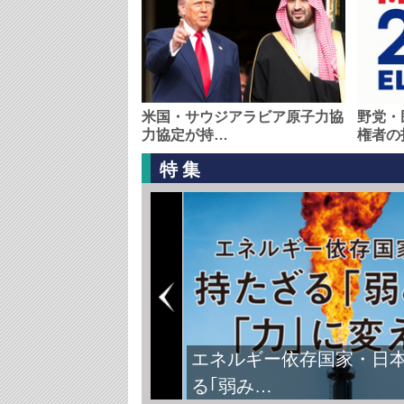
米国・サウジアラビア原子力協
野党・
力協定が持…
権者の
特集
エネルギー依存国家・日
る｢弱み…