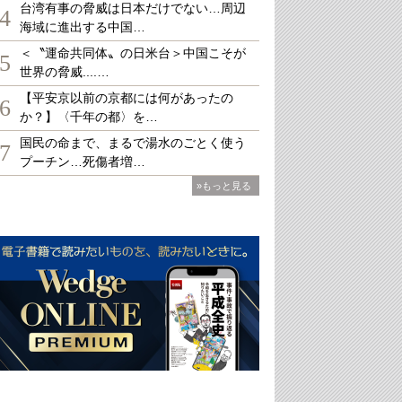
台湾有事の脅威は日本だけでない…周辺
4
海域に進出する中国…
＜〝運命共同体〟の日米台＞中国こそが
5
世界の脅威....…
【平安京以前の京都には何があったの
6
か？】〈千年の都〉を…
国民の命まで、まるで湯水のごとく使う
7
プーチン…死傷者増…
»もっと見る