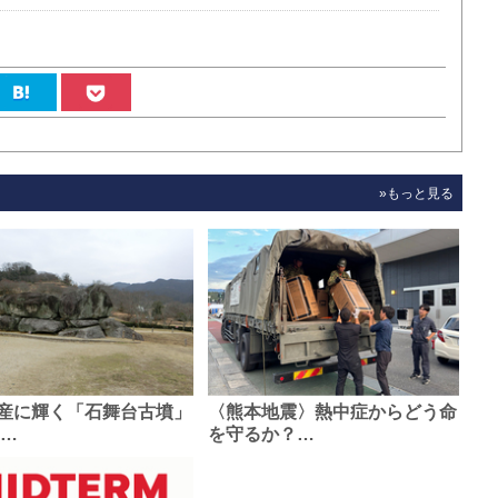
»もっと見る
産に輝く「石舞台古墳」
〈熊本地震〉熱中症からどう命
0…
を守るか？…