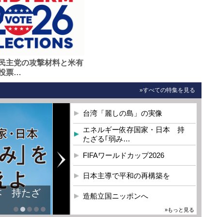
民主党の攻撃材料と米有
投票…
»すべての特集を見る
台湾「麗しの島」の実像
エネルギー依存国家・日本 持
たざる｢弱み…
FIFAワールドカップ2026
日本主導で平和の再構築を
本 持たざ
造船立国ニッポンへ
»もっと見る