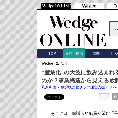
TOP
国際
ビ
政治・経済
Wedge REPORT
“産業化”の大波に飲み込ま
のか？事業構造から見える放
萩原和也
（ 放課後児童クラブ運営支援アドバ
印
そこには、保護者や職員が望む「子