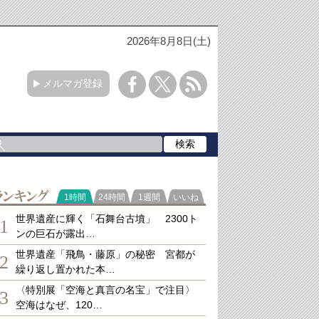
2026年8月8日(土)
メルマガ登録
ランキング
1時間
24時間
1週間
いいね
世界遺産に輝く「石舞台古墳」 2300ト
1
ンの巨石が露出…
世界遺産「飛鳥・藤原」の秘密 宮都が
2
繰り返し置かれた本…
〈特別展「空海と真言の名宝」で注目〉
3
空海はなぜ、120…