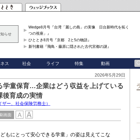
Wedge8月号『台湾「麗しの島」の実像 日台新時代を拓く「3
つの視座」』
お知らせ
ひととき8月号『京都 2と5の物語』
新刊書籍『飛鳥・藤原に隠された古代宮都の謎』
ジネス
社会
ライフ
特集
動画
2026年5月29日
れる学童保育…企業はどう収益を上げている
課後育成の実情
イザー、社会保険労務士）
刷画面
どもにとって安心できる学童」の姿は見えてこな