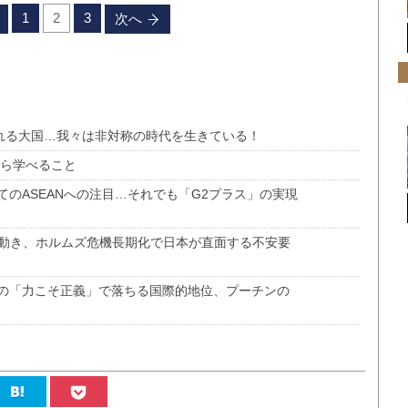
1
2
3
次へ
される大国…我々は非対称の時代を生きている！
から学べること
のASEANへの注目…それでも「G2プラス」の実現
の動き、ホルムズ危機長期化で日本が直面する不安要
の「力こそ正義」で落ちる国際的地位、プーチンの