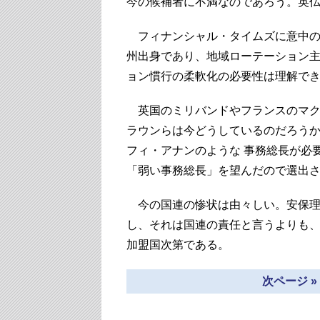
今の候補者に不満なのであろう。英
フィナンシャル・タイムズに意中の
州出身であり、地域ローテーション
ョン慣行の柔軟化の必要性は理解で
英国のミリバンドやフランスのマク
ラウンらは今どうしているのだろう
フィ・アナンのような 事務総長が必
「弱い事務総長」を望んだので選出
今の国連の惨状は由々しい。安保理
し、それは国連の責任と言うよりも
加盟国次第である。
次ページ 