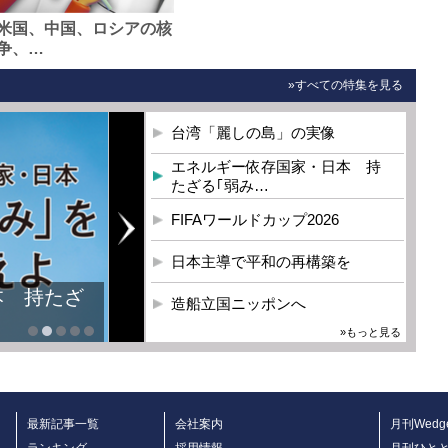
米国、中国、ロシアの核
争、…
»すべての特集を見る
台湾「麗しの島」の実像
エネルギー依存国家・日本 持
たざる｢弱み…
FIFAワールドカップ2026
日本主導で平和の再構築を
本 持たざ
造船立国ニッポンへ
»もっと見る
最新記事一覧
会社案内
月刊Wedg
ランキング
採用情報
月刊ひと