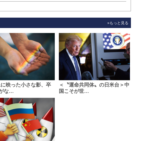
»もっと見る
像に映った小さな影、卒
＜〝運命共同体〟の日米台＞中
がな…
国こそが世…