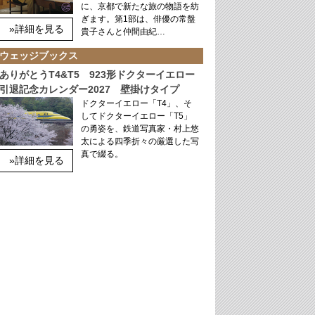
に、京都で新たな旅の物語を紡
ぎます。第1部は、俳優の常盤
»詳細を見る
貴子さんと仲間由紀…
ウェッジブックス
ありがとうT4&T5 923形ドクターイエロー
引退記念カレンダー2027 壁掛けタイプ
ドクターイエロー「T4」、そ
してドクターイエロー「T5」
の勇姿を、鉄道写真家・村上悠
太による四季折々の厳選した写
真で綴る。
»詳細を見る