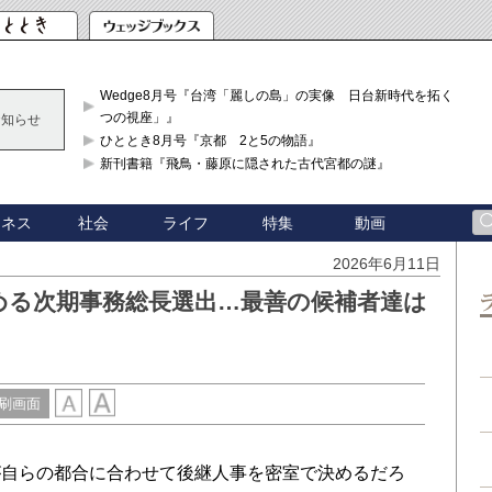
Wedge8月号『台湾「麗しの島」の実像 日台新時代を拓く「3
つの視座」』
お知らせ
ひととき8月号『京都 2と5の物語』
新刊書籍『飛鳥・藤原に隠された古代宮都の謎』
ジネス
社会
ライフ
特集
動画
2026年6月11日
める次期事務総長選出…最善の候補者達は
刷画面
自らの都合に合わせて後継人事を密室で決めるだろ