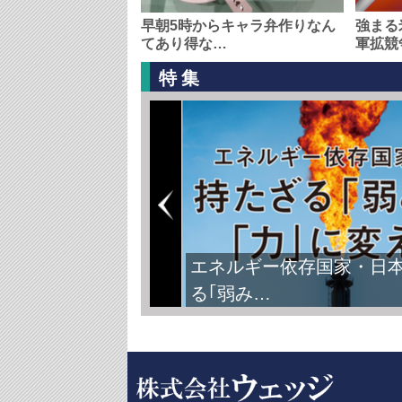
早朝5時からキャラ弁作りなん
強まる
てあり得な…
軍拡競
特集
エネルギー依存国家・日
る｢弱み…