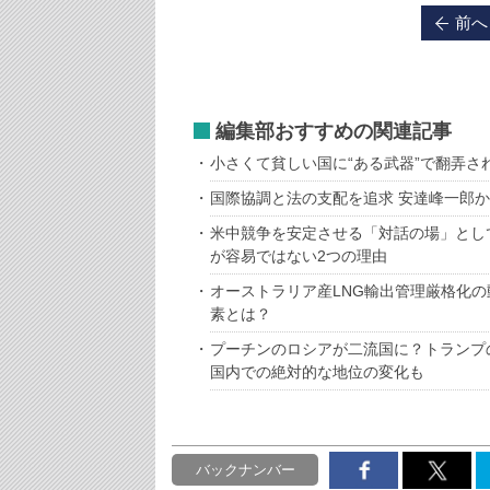
前へ
編集部おすすめの関連記事
小さくて貧しい国に“ある武器”で翻弄
国際協調と法の支配を追求 安達峰一郎
米中競争を安定させる「対話の場」として
が容易ではない2つの理由
オーストラリア産LNG輸出管理厳格化
素とは？
プーチンのロシアが二流国に？トランプ
国内での絶対的な地位の変化も
バックナンバー