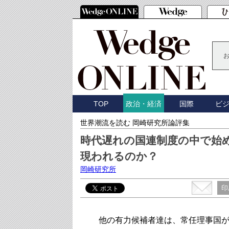
TOP
国際
ビ
政治・経済
世界潮流を読む 岡崎研究所論評集
時代遅れの国連制度の中で始
現われるのか？
岡崎研究所
印
他の有力候補者達は、常任理事国が