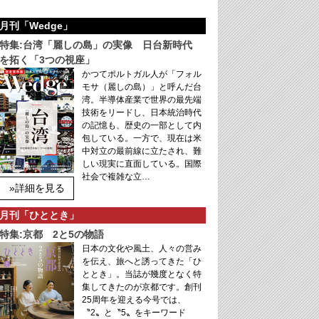
月刊「Wedge」
特集:台湾「麗しの島」の実像 日台新時代
を拓く「3つの視座」
かつてポルトガル人が「フォル
モサ（麗しの島）」と呼んだ台
湾。半導体産業で世界の最先端
技術をリードし、日本統治時代
の記憶も、歴史の一部として内
包している。一方で、現在は米
中対立の最前線に立たされ、難
しい現実に直面している。国際
社会で複雑な立…
»詳細を見る
月刊「ひととき」
特集:京都 2と5の物語
日本の文化や風土、人々の営み
を伝え、旅へと誘ってきた「ひ
ととき」。当誌が幾度となく特
集してきたのが京都です。創刊
25周年を迎える今号では、
〝2〟と〝5〟をキーワード