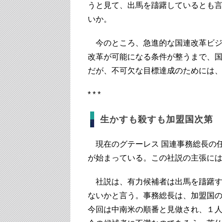
うと見て、出馬を躊躇しているとも
いか。
今のところ、急進的な国連改革ビジ
改革が可能になる条件が整うまで、
だが、不可欠な目標達成のためには
* * *
生かすも殺すも加盟国次第
現在のグテーレス 国連事務総長の
が始まっている。この社説の主張に
社説は、有力候補者は出馬を躊躇す
ないかと言う。事務総長は、加盟国
今回は中南米の順番と見做され、１