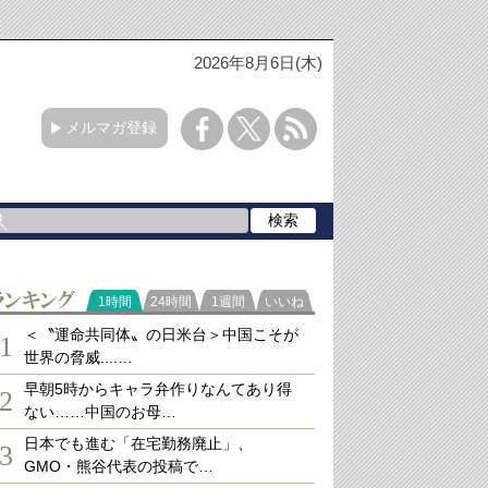
2026年8月6日(木)
メルマガ登録
ランキング
1時間
24時間
1週間
いいね
＜〝運命共同体〟の日米台＞中国こそが
1
世界の脅威....…
早朝5時からキャラ弁作りなんてあり得
2
ない……中国のお母…
日本でも進む「在宅勤務廃止」、
3
GMO・熊谷代表の投稿で…