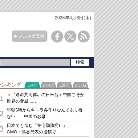
2026年8月6日(木)
メルマガ登録
ランキング
1時間
24時間
1週間
いいね
＜〝運命共同体〟の日米台＞中国こそが
1
世界の脅威....…
早朝5時からキャラ弁作りなんてあり得
2
ない……中国のお母…
日本でも進む「在宅勤務廃止」、
3
GMO・熊谷代表の投稿で…