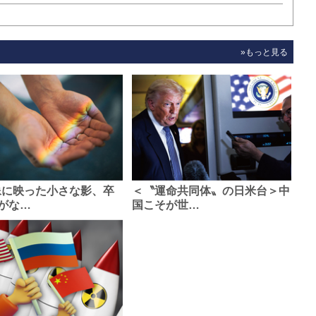
»もっと見る
像に映った小さな影、卒
＜〝運命共同体〟の日米台＞中
がな…
国こそが世…