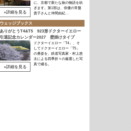
に、京都で新たな旅の物語を紡
ぎます。第1部は、俳優の常盤
»詳細を見る
貴子さんと仲間由紀…
ウェッジブックス
ありがとうT4&T5 923形ドクターイエロー
引退記念カレンダー2027 壁掛けタイプ
ドクターイエロー「T4」、そ
してドクターイエロー「T5」
の勇姿を、鉄道写真家・村上悠
太による四季折々の厳選した写
真で綴る。
»詳細を見る