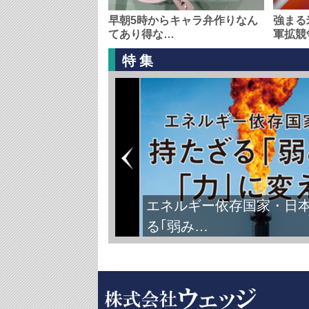
早朝5時からキャラ弁作りなん
強まる
てあり得な…
軍拡競
特集
エネルギー依存国家・日
る｢弱み…