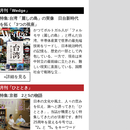
月刊「Wedge」
特集:台湾「麗しの島」の実像 日台新時代
を拓く「3つの視座」
かつてポルトガル人が「フォル
モサ（麗しの島）」と呼んだ台
湾。半導体産業で世界の最先端
技術をリードし、日本統治時代
の記憶も、歴史の一部として内
包している。一方で、現在は米
中対立の最前線に立たされ、難
しい現実に直面している。国際
社会で複雑な立…
»詳細を見る
月刊「ひととき」
特集:京都 2と5の物語
日本の文化や風土、人々の営み
を伝え、旅へと誘ってきた「ひ
ととき」。当誌が幾度となく特
集してきたのが京都です。創刊
25周年を迎える今号では、
〝2〟と〝5〟をキーワード