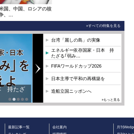
米国、中国、ロシアの核
争、…
»すべての特集を見る
台湾「麗しの島」の実像
エネルギー依存国家・日本 持
たざる｢弱み…
FIFAワールドカップ2026
日本主導で平和の再構築を
本 持たざ
造船立国ニッポンへ
»もっと見る
最新記事一覧
会社案内
月刊Wedg