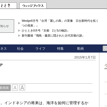
Wedge8月号『台湾「麗しの島」の実像 日台新時代を拓く「3
つの視座」』
お知らせ
ひととき8月号『京都 2と5の物語』
新刊書籍『飛鳥・藤原に隠された古代宮都の謎』
ジネス
社会
ライフ
特集
動画
2015年1月7日
ア
刷画面
する。インドネシアの将来は、海洋を如何に管理するか