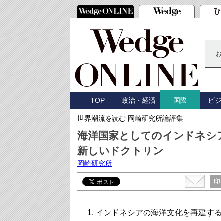
TOP
政治・経済
ビ
国際
世界潮流を読む 岡崎研究所論評集
海洋国家としてのインドネシ
新しいドクトリン
岡崎研究所
印
1. インドネシアの海洋文化を再建