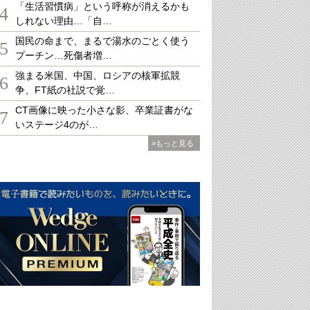
「生活習慣病」という呼称が消えるかも
4
しれない理由…「自…
国民の命まで、まるで湯水のごとく使う
5
プーチン…死傷者増…
強まる米国、中国、ロシアの核軍拡競
6
争、FT紙の社説で覚…
CT画像に映った小さな影、卒業証書がな
7
いステージ4のが…
»もっと見る