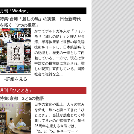
月刊「Wedge」
特集:台湾「麗しの島」の実像 日台新時代
を拓く「3つの視座」
かつてポルトガル人が「フォル
モサ（麗しの島）」と呼んだ台
湾。半導体産業で世界の最先端
技術をリードし、日本統治時代
の記憶も、歴史の一部として内
包している。一方で、現在は米
中対立の最前線に立たされ、難
しい現実に直面している。国際
社会で複雑な立…
»詳細を見る
月刊「ひととき」
特集:京都 2と5の物語
日本の文化や風土、人々の営み
を伝え、旅へと誘ってきた「ひ
ととき」。当誌が幾度となく特
集してきたのが京都です。創刊
25周年を迎える今号では、
〝2〟と〝5〟をキーワード