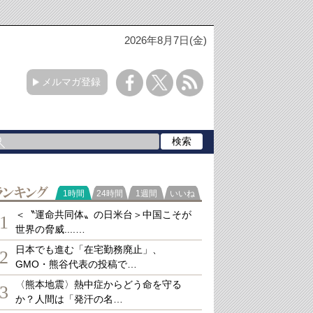
2026年8月7日(金)
メルマガ登録
ランキング
1時間
24時間
1週間
いいね
＜〝運命共同体〟の日米台＞中国こそが
1
世界の脅威....…
日本でも進む「在宅勤務廃止」、
2
GMO・熊谷代表の投稿で…
〈熊本地震〉熱中症からどう命を守る
3
か？人間は「発汗の名…