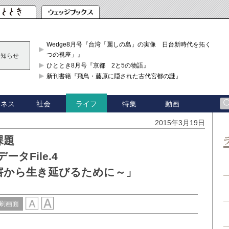
Wedge8月号『台湾「麗しの島」の実像 日台新時代を拓く「3
つの視座」』
お知らせ
ひととき8月号『京都 2と5の物語』
新刊書籍『飛鳥・藤原に隠された古代宮都の謎』
ジネス
社会
特集
動画
ライフ
2015年3月19日
課題
タFile.4
害から生き延びるために～」
刷画面