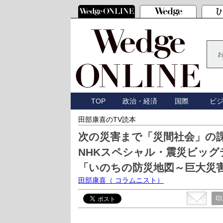
TOP
政治・経済
国際
ビ
田部康喜のTV読本
次の災害まで「災間社会」の
NHKスペシャル・震災ビッグデー
「いのちの防災地図～巨大災
田部康喜
（ コラムニスト）
印