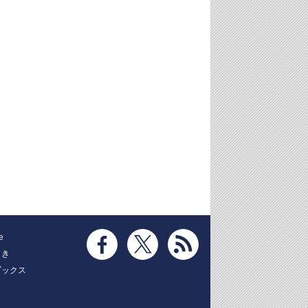
e
とき
ブックス