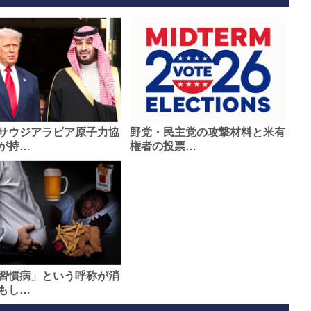
サウジアラビア原子力協
野党・民主党の攻撃材料と米有
が持…
権者の投票…
習慣病」という呼称が消
もし…