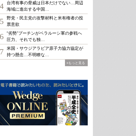
台湾有事の脅威は日本だけでない…周辺
4
海域に進出する中国…
野党・民主党の攻撃材料と米有権者の投
5
票意欲
“劣勢”プーチンがベラルーシ軍の参戦へ
6
圧力、それでも独…
米国・サウジアラビア原子力協力協定が
7
持つ懸念…不明瞭な…
»もっと見る