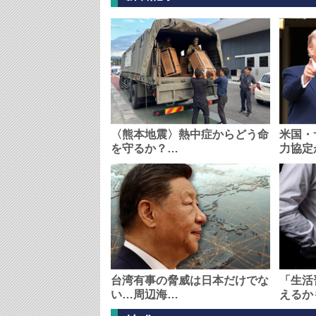
〈熊本地震〉熱中症からどう命
米国・
を守るか？…
力協定
台湾有事の脅威は日本だけでな
「生活
い…周辺海…
えるか