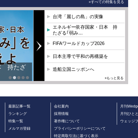
»すべての特集を見る
台湾「麗しの島」の実像
エネルギー依存国家・日本 持
たざる｢弱み…
FIFAワールドカップ2026
日本主導で平和の再構築を
本 持たざ
造船立国ニッポンへ
»もっと見る
最新記事一覧
会社案内
月刊Wedg
ランキング
採用情報
月刊ひと
特集一覧
著作権について
ウェッジ
メルマガ登録
プライバシーポリシーについて
特定商取引法に基づく表示