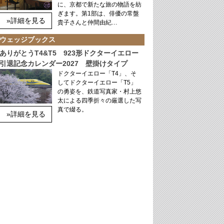
に、京都で新たな旅の物語を紡
ぎます。第1部は、俳優の常盤
»詳細を見る
貴子さんと仲間由紀…
ウェッジブックス
ありがとうT4&T5 923形ドクターイエロー
引退記念カレンダー2027 壁掛けタイプ
ドクターイエロー「T4」、そ
してドクターイエロー「T5」
の勇姿を、鉄道写真家・村上悠
太による四季折々の厳選した写
真で綴る。
»詳細を見る