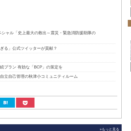
Kスペシャル「史上最大の救出～震災・緊急消防援助隊の
すぎる」公式ツイッターが貢献？
続プラン 有効な「BCP」の策定を
主自立自己管理の秋津小コミュニティルーム
»もっと見る