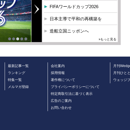
FIFAワールドカップ2026
日本主導で平和の再構築を
造船立国ニッポンへ
»もっと見る
最新記事一覧
会社案内
月刊Wedg
ランキング
採用情報
月刊ひと
特集一覧
著作権について
ウェッジ
メルマガ登録
プライバシーポリシーについて
特定商取引法に基づく表示
広告のご案内
お問い合わせ