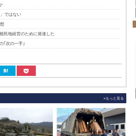
か
謀」ではない
構想
は植民地経営のために発達した
の｢次の一手｣
»もっと見る