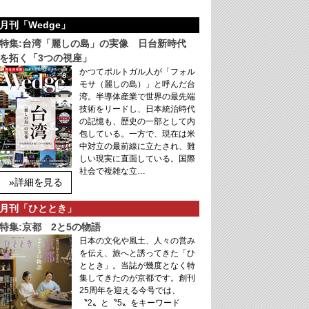
月刊「Wedge」
特集:台湾「麗しの島」の実像 日台新時代
を拓く「3つの視座」
かつてポルトガル人が「フォル
モサ（麗しの島）」と呼んだ台
湾。半導体産業で世界の最先端
技術をリードし、日本統治時代
の記憶も、歴史の一部として内
包している。一方で、現在は米
中対立の最前線に立たされ、難
しい現実に直面している。国際
社会で複雑な立…
»詳細を見る
月刊「ひととき」
特集:京都 2と5の物語
日本の文化や風土、人々の営み
を伝え、旅へと誘ってきた「ひ
ととき」。当誌が幾度となく特
集してきたのが京都です。創刊
25周年を迎える今号では、
〝2〟と〝5〟をキーワード