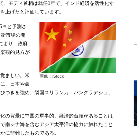
にて、モディ首相は就任1年で、インド経済を活性化す
果を上げたと評価しています。
5％と予測さ
防衛市場の開
推進により、政府
の楽観的見方が
覚ましい。米
画像：iStock
時に、日本や豪
結びつきを強め、隣国スリランカ、バングラデシュ、
化の背景に中国の軍事的、経済的台頭があることは
明で南シナ海を含むアジア太平洋の協力に触れたこと
らかに非難したものである。