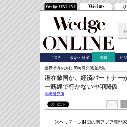
TOP
政治・経済
ビ
国際
世界潮流を読む 岡崎研究所論評集
潜在敵国か、経済パートナー
一筋縄で行かない中印関係
岡崎研究所
印
米ヘリテージ財団の南アジア専門家