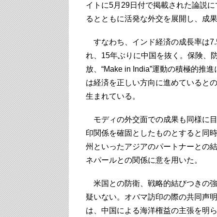
イトに5月29日付で掲載された論説
るとともに活発な外交を展開し、成
すなわち、インド経済の成長率は7.
れ、15年ぶりに中国を抜く。保険、
放、“Make in India”運動の積極的
は経済を正しい方向に進めていると
生まれている。
モディの外交面での成果も同様に目
印関係を確固としたものとすると同
州といったアジアのパートナーとの
ネパールとの関係に意を用いた。
米国との防衛、戦略的結びつきの強
疑いない。オバマ訪印の際の共同声
は、中国による海洋権益の主張を明