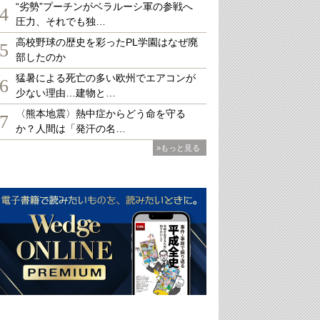
“劣勢”プーチンがベラルーシ軍の参戦へ
4
圧力、それでも独…
高校野球の歴史を彩ったPL学園はなぜ廃
5
部したのか
猛暑による死亡の多い欧州でエアコンが
6
少ない理由…建物と…
〈熊本地震〉熱中症からどう命を守る
7
か？人間は「発汗の名…
»もっと見る