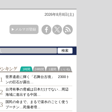
2026年8月8日(土)
メルマガ登録
ランキング
1時間
24時間
1週間
いいね
世界遺産に輝く「石舞台古墳」 2300ト
1
ンの巨石が露出…
台湾有事の脅威は日本だけでない…周辺
2
海域に進出する中国…
国民の命まで、まるで湯水のごとく使う
3
プーチン…死傷者増…