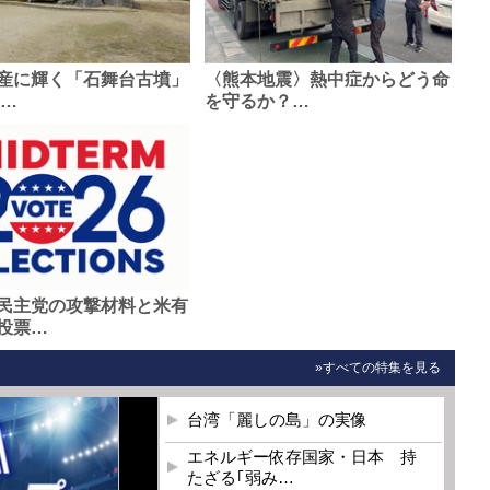
産に輝く「石舞台古墳」
〈熊本地震〉熱中症からどう命
0…
を守るか？…
民主党の攻撃材料と米有
投票…
»すべての特集を見る
台湾「麗しの島」の実像
エネルギー依存国家・日本 持
たざる｢弱み…