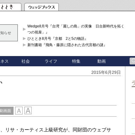
Wedge8月号『台湾「麗しの島」の実像 日台新時代を拓く「3
つの視座」』
お知らせ
ひととき8月号『京都 2と5の物語』
新刊書籍『飛鳥・藤原に隠された古代宮都の謎』
ジネス
社会
ライフ
特集
動画
2015年6月29日
か
刷画面
、リサ・カーティス上級研究が、同財団のウェブサ