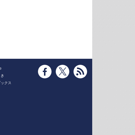
e
とき
ブックス