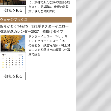
に、京都で新たな旅の物語を紡
ぎます。第1部は、俳優の常盤
»詳細を見る
貴子さんと仲間由紀…
ウェッジブックス
ありがとうT4&T5 923形ドクターイエロー
引退記念カレンダー2027 壁掛けタイプ
ドクターイエロー「T4」、そ
してドクターイエロー「T5」
の勇姿を、鉄道写真家・村上悠
太による四季折々の厳選した写
真で綴る。
»詳細を見る