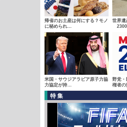
帰省のお土産は何にする？モノ
世界遺
に秘められ…
230
米国・サウジアラビア原子力協
野党・
力協定が持…
権者の
特集