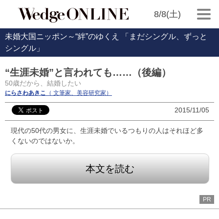
8/8(土)
未婚大国ニッポン～“絆”のゆくえ 「まだシングル、ずっと
シングル」
“生涯未婚”と言われても……（後編）
50歳だから、結婚したい
にらさわあきこ
（ 文筆家、美容研究家）
2015/11/05
現代の50代の男女に、生涯未婚でいるつもりの人はそれほど多
くないのではないか。
本文を読む
PR