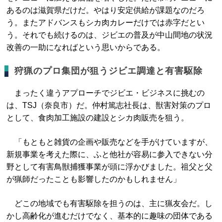
あるのは滋賀県だけだ。やはり安定供給が課題なのだろ
う。またアドバンスもシカ肉カレーだけでは赤字だとい
う。それでも続けるのは、ジビエの普及が中山間地の状況
改善の一助になればという思いからである。
狩猟のプロ集団が狙うジビエ調達と有害駆除
まったく違うアプローチでジビエ・ビジネスに挑むの
は、TSJ（奈良市）だ。仲村篤志社長は、獣害対策のプロ
として、食肉加工施設の建設とシカ肉販売を狙う。
「もともと雑貨の企画や販売などを手がけていますが、
新規事業を考えた際に、ふと他社が容易に参入できない分
野として有害鳥獣捕獲事業が頭に浮かびました。祖父と父
が猟師だったことも影響したのかもしれません」
どこの地域でも有害駆除を担うのは、主に猟友会だ。し
かし高齢化が進むだけでなく、基本的に趣味の団体である