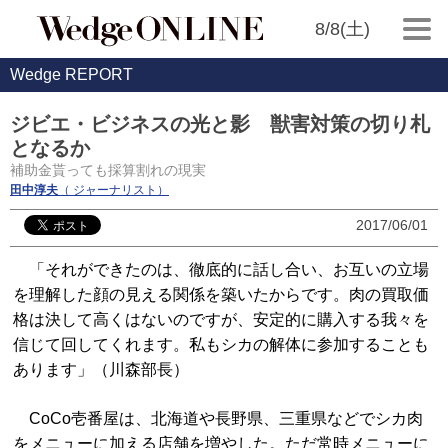
8/8(土)
Wedge REPORT
ジビエ・ビジネスの光と影 獣害対策の切り札
となるか
補助金貰っても採算割れの現実
田中淳夫
（ ジャーナリスト）
2017/06/01
「それができたのは、徹底的に話し合い、お互いの立場
を理解した顔の見える関係を築いたからです。肉の買取価
格は決して高くはないのですが、安定的に購入する我々を
信じて回してくれます。私もシカの解体に参加することも
あります」（川森部長）
CoCo壱番屋は、北海道や長野県、三重県などでシカ肉
をメニューに加える店舗を増やした。ただ常時メニューに