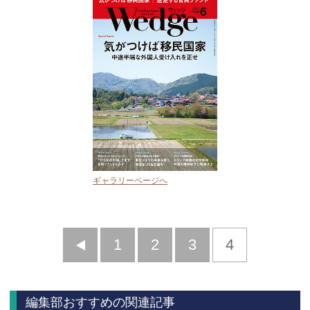
ギャラリーページへ
前
1
2
3
4
へ
編集部おすすめの関連記事