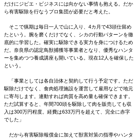
だけにジビエ・ビジネスには向かない事情も抱える。だか
ら有害駆除を行なうプロ集団が必要だと考えた。
そこで猟期は毎日一人で山に入り、4カ月で43頭仕留め
たという。腕を磨くだけでなく、シカの行動パターンを徹
底的に学習した。確実に駆除できる実力を身につけるため
だ。奈良県の認定鳥獣捕獲等事業者となり、優秀なハンタ
ーを集めつつ養成講座も開いている。現在12人を確保した
という。
「事業としては各自治体と契約して行う予定です。ただ
駆除だけでなく、食肉処理施設を運営して雇用などで地元
に寄与します。連動すれば肉質を高め量も確保できます。
ただ試算すると、年間700頭を駆除して肉を販売しても収
入は300万円程度。経費は633万円を超えて、完全に赤字
でした」
だから有害駆除報償金に加えて獣害対策の指導やハンタ