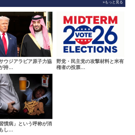
»もっと見る
サウジアラビア原子力協
野党・民主党の攻撃材料と米有
が持…
権者の投票…
習慣病」という呼称が消
もし…