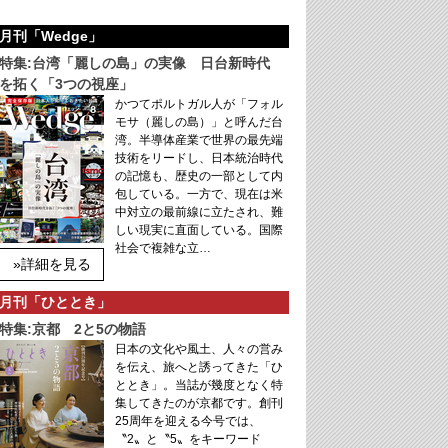
月刊「Wedge」
特集:台湾「麗しの島」の実像 日台新時代
を拓く「3つの視座」
かつてポルトガル人が「フォル
モサ（麗しの島）」と呼んだ台
湾。半導体産業で世界の最先端
技術をリードし、日本統治時代
の記憶も、歴史の一部として内
包している。一方で、現在は米
中対立の最前線に立たされ、難
しい現実に直面している。国際
社会で複雑な立…
»詳細を見る
月刊「ひととき」
特集:京都 2と5の物語
日本の文化や風土、人々の営み
を伝え、旅へと誘ってきた「ひ
ととき」。当誌が幾度となく特
集してきたのが京都です。創刊
25周年を迎える今号では、
〝2〟と〝5〟をキーワード