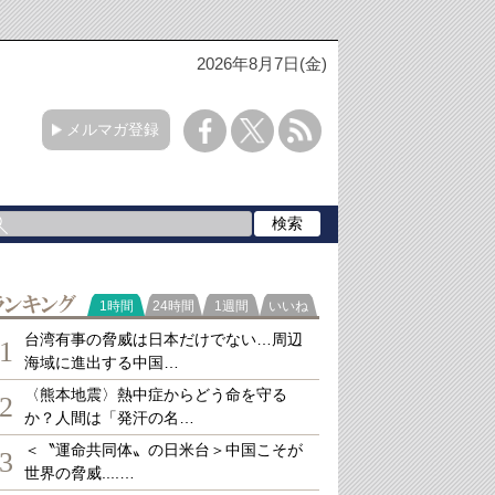
2026年8月7日(金)
メルマガ登録
ランキング
1時間
24時間
1週間
いいね
台湾有事の脅威は日本だけでない…周辺
1
海域に進出する中国…
〈熊本地震〉熱中症からどう命を守る
2
か？人間は「発汗の名…
＜〝運命共同体〟の日米台＞中国こそが
3
世界の脅威....…