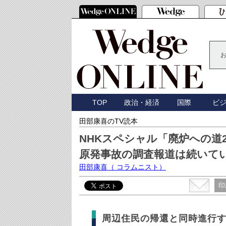
TOP
政治・経済
国際
ビ
田部康喜のTV読本
NHKスペシャル「廃炉への道
原発事故の調査報道は続いて
田部康喜
（ コラムニスト）
印
周辺住民の帰還と同時進行