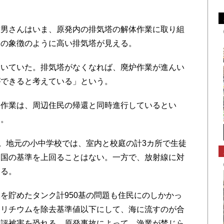
男さんはいま、原発内の排気塔の解体作業に取り組
発の象徴のように高い排気塔が見える。
いていた。排気塔がなくなれば、廃炉作業が進んい
ができると考えている」という。
作業は、周辺住民の帰還と同時進行しているとい
る。
。地元の小中学校では、室内と校庭の計3カ所で生徒
は国の基準を上回ることはない。一方で、放射線に対
いる。
貯めたタンク計950基の問題も住民にのしかかっ
トリチウムを除去基準値以下にして、海に流すのが合
風評被害を恐れる。原発事故によって、漁業が禁じら