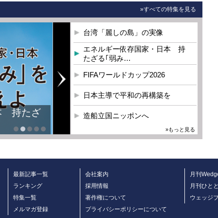
»すべての特集を見る
台湾「麗しの島」の実像
エネルギー依存国家・日本 持
たざる｢弱み…
FIFAワールドカップ2026
日本主導で平和の再構築を
本 持たざ
造船立国ニッポンへ
»もっと見る
最新記事一覧
会社案内
月刊Wedg
ランキング
採用情報
月刊ひと
特集一覧
著作権について
ウェッジ
メルマガ登録
プライバシーポリシーについて