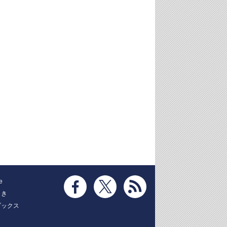
e
とき
ブックス