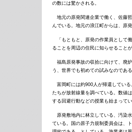
の数には驚かされる。
地元の原発関連企業で働く、佐藤哲
んでいる。地元の浪江町からは、原
「もともと、原発の作業員として働
ることを周辺の住民に知らせること
福島原発事故の収拾に向けて、廃炉
う、世界でも初めての試みなのであ
富岡町には約900人が帰還している
たちが放射線量を調べている。数値
する回避行動などの授業も始まって
原発敷地内に林立している、汚染水を
ている。国の原子力規制委員会は、
理的である、としている。漁業者は