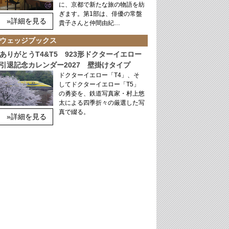
に、京都で新たな旅の物語を紡
ぎます。第1部は、俳優の常盤
»詳細を見る
貴子さんと仲間由紀…
ウェッジブックス
ありがとうT4&T5 923形ドクターイエロー
引退記念カレンダー2027 壁掛けタイプ
ドクターイエロー「T4」、そ
してドクターイエロー「T5」
の勇姿を、鉄道写真家・村上悠
太による四季折々の厳選した写
真で綴る。
»詳細を見る