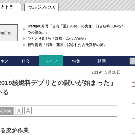
Wedge8月号『台湾「麗しの島」の実像 日台新時代を拓く「3
つの視座」』
お知らせ
ひととき8月号『京都 2と5の物語』
新刊書籍『飛鳥・藤原に隠された古代宮都の謎』
ジネス
社会
特集
動画
ライフ
2019年3月20日
2019核燃料デブリとの闘いが始まった」
いる
刷画面
する廃炉作業