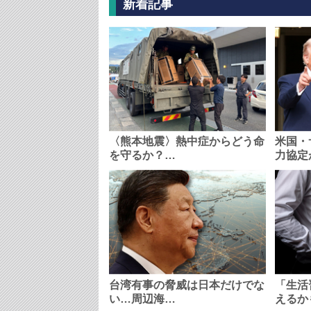
新着記事
〈熊本地震〉熱中症からどう命
米国・
を守るか？…
力協定
台湾有事の脅威は日本だけでな
「生活
い…周辺海…
えるか