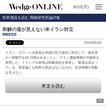
8/10(月)
世界潮流を読む 岡崎研究所論評集
和解の道が見えない米イラン対立
岡崎研究所
2019/05/30
イラン・ロウハニ大統領が米国の圧力強化に対抗して、核合意
の一部順守を60 日間止めることと、ウラン濃縮再開の可能性を
表明した。トランプ大統領は制裁強化を発表し、緊張は高まっ
ている。両首脳とも戦争の意志はないものの、交渉再開の気配
は見えない。
本文を読む
PR