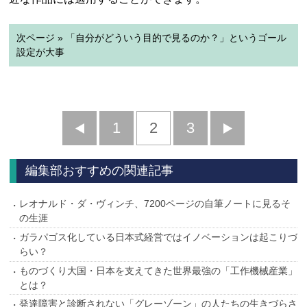
次ページ » 「自分がどういう目的で見るのか？」というゴール
設定が大事
前
1
2
3
次
へ
へ
編集部おすすめの関連記事
レオナルド・ダ・ヴィンチ、7200ページの自筆ノートに見るそ
の生涯
ガラパゴス化している日本式経営ではイノベーションは起こりづ
らい？
ものづくり大国・日本を支えてきた世界最強の「工作機械産業」
とは？
発達障害と診断されない「グレーゾーン」の人たちの生きづらさ