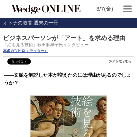
8/7(金)
オトナの教養 週末の一冊
ビジネスパーソンが「アート」を求める理由
『絵を見る技術』秋田麻早子氏インタビュー
本多カツヒロ
（ ライター）
2019/07/05
――文脈を解説した本が増えたのには理由があるのでしょ
うか？