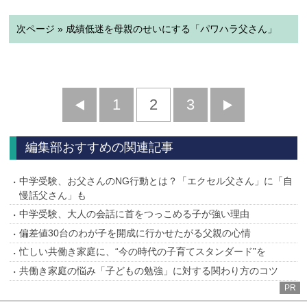
次ページ » 成績低迷を母親のせいにする「パワハラ父さん」
前
1
2
3
次
へ
へ
編集部おすすめの関連記事
中学受験、お父さんのNG行動とは？「エクセル父さん」に「自
慢話父さん」も
中学受験、大人の会話に首をつっこめる子が強い理由
偏差値30台のわが子を開成に行かせたがる父親の心情
忙しい共働き家庭に、“今の時代の子育てスタンダード”を
共働き家庭の悩み「子どもの勉強」に対する関わり方のコツ
PR