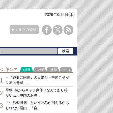
2026年8月6日(木)
メルマガ登録
ランキング
1時間
24時間
1週間
いいね
＜〝運命共同体〟の日米台＞中国こそが
1
世界の脅威....…
早朝5時からキャラ弁作りなんてあり得
2
ない……中国のお母…
「生活習慣病」という呼称が消えるかも
3
しれない理由…「自…