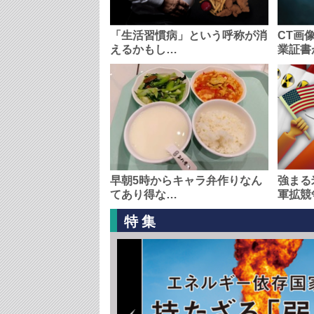
「生活習慣病」という呼称が消
CT画
えるかもし…
業証書
早朝5時からキャラ弁作りなん
強まる
てあり得な…
軍拡競
特集