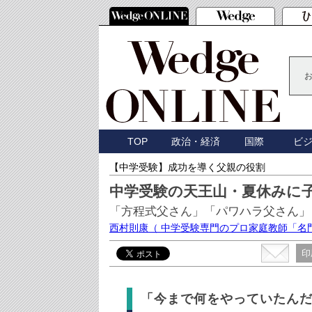
TOP
政治・経済
国際
ビ
【中学受験】成功を導く父親の役割
中学受験の天王山・夏休みに
「方程式父さん」「パワハラ父さん」
西村則康
（ 中学受験専門のプロ家庭教師「名
印
「今まで何をやっていたん