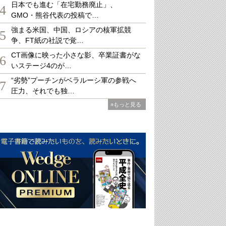
日本でも進む「在宅勤務廃止」、
4
GMO・熊谷代表の投稿で…
強まる米国、中国、ロシアの核軍拡競
5
争、FT紙の社説で覚…
CT画像に映った小さな影、卒業証書がな
6
いステージ4のが…
“劣勢”プーチンがベラルーシ軍の参戦へ
7
圧力、それでも独…
»もっと見る