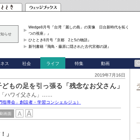
Wedge8月号『台湾「麗しの島」の実像 日台新時代を拓く「3
つの視座」』
お知らせ
ひととき8月号『京都 2と5の物語』
新刊書籍『飛鳥・藤原に隠された古代宮都の謎』
ジネス
社会
特集
動画
ライフ
2019年7月16日
子どもの足を引っ張る「残念なお父さん」
「ハワイ父さん」……
門指導会」創設者・学習コンシェルジュ）
刷画面
だ！」