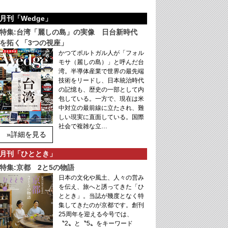
月刊「Wedge」
特集:台湾「麗しの島」の実像 日台新時代
を拓く「3つの視座」
かつてポルトガル人が「フォル
モサ（麗しの島）」と呼んだ台
湾。半導体産業で世界の最先端
技術をリードし、日本統治時代
の記憶も、歴史の一部として内
包している。一方で、現在は米
中対立の最前線に立たされ、難
しい現実に直面している。国際
社会で複雑な立…
»詳細を見る
月刊「ひととき」
特集:京都 2と5の物語
日本の文化や風土、人々の営み
を伝え、旅へと誘ってきた「ひ
ととき」。当誌が幾度となく特
集してきたのが京都です。創刊
25周年を迎える今号では、
〝2〟と〝5〟をキーワード