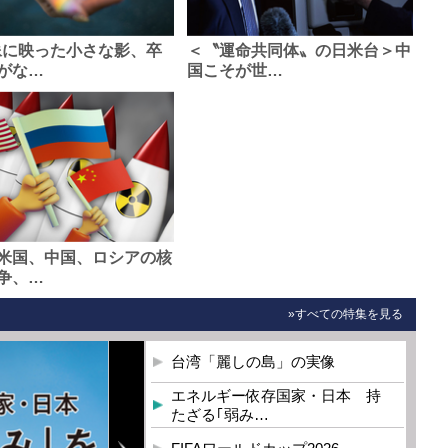
像に映った小さな影、卒
＜〝運命共同体〟の日米台＞中
がな…
国こそが世…
米国、中国、ロシアの核
争、…
»すべての特集を見る
台湾「麗しの島」の実像
エネルギー依存国家・日本 持
たざる｢弱み…