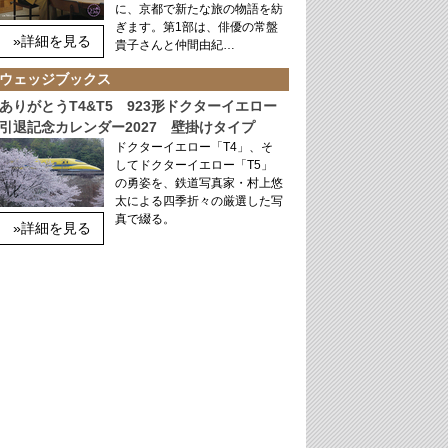
に、京都で新たな旅の物語を紡
ぎます。第1部は、俳優の常盤
»詳細を見る
貴子さんと仲間由紀…
ウェッジブックス
ありがとうT4&T5 923形ドクターイエロー
引退記念カレンダー2027 壁掛けタイプ
ドクターイエロー「T4」、そ
してドクターイエロー「T5」
の勇姿を、鉄道写真家・村上悠
太による四季折々の厳選した写
真で綴る。
»詳細を見る