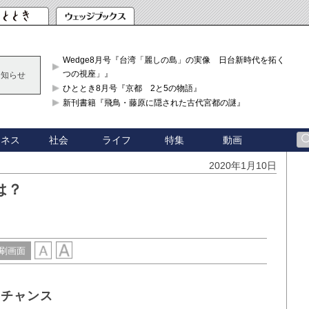
Wedge8月号『台湾「麗しの島」の実像 日台新時代を拓く「3
つの視座」』
お知らせ
ひととき8月号『京都 2と5の物語』
新刊書籍『飛鳥・藤原に隠された古代宮都の謎』
ジネス
社会
ライフ
特集
動画
2020年1月10日
は？
刷画面
スチャンス