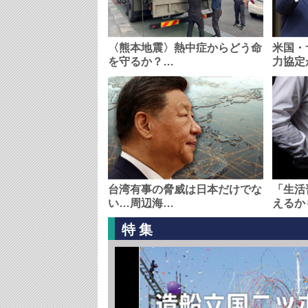
〈熊本地震〉熱中症からどう命
米国・
を守るか？…
力協定
台湾有事の脅威は日本だけでな
「生活
い…周辺海…
えるか
特集