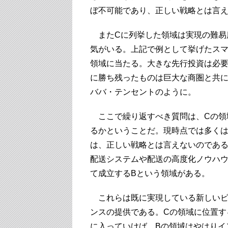
ぼ不可能であり、正しい戦略とは言
またCに列挙した領域は実現の難易
気がいる。上記で例として挙げたス
領域に当たる。大きな先行投資は必
に勝ち残ったものは巨大な商圏と共に
ババ・テンセントのように。
ここで繰り返すべき質問は、Cの領
るかということだ。現時点では多く
は、正しい戦略とは言えないのである
配送システムや配送の高度化ノウハ
て成立するBという領域がある。
これらは既に実現している新しいビ
ンスの提供である。Cの領域に位置す
に入っていけば、Bの領域はやはりイ