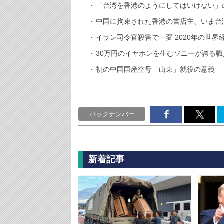
「台湾を香港のようにしてはいけない」
中国に拘束された香港の書店主、いま台
イラン司令官殺害で一変 2020年の世
30万円のイヤホンを生むソニーが誇る職
初の中国国産空母「山東」就役の意義
バックナンバー
新着記事