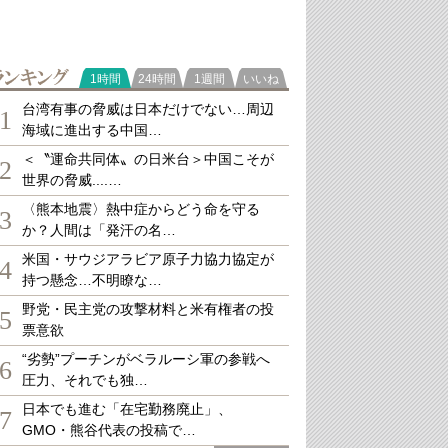
ランキング
1時間
24時間
1週間
いいね
台湾有事の脅威は日本だけでない…周辺
1
海域に進出する中国…
＜〝運命共同体〟の日米台＞中国こそが
2
世界の脅威....…
〈熊本地震〉熱中症からどう命を守る
3
か？人間は「発汗の名…
米国・サウジアラビア原子力協力協定が
4
持つ懸念…不明瞭な…
野党・民主党の攻撃材料と米有権者の投
5
票意欲
“劣勢”プーチンがベラルーシ軍の参戦へ
6
圧力、それでも独…
日本でも進む「在宅勤務廃止」、
7
GMO・熊谷代表の投稿で…