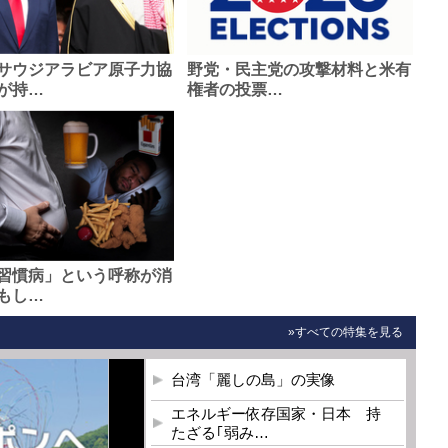
サウジアラビア原子力協
野党・民主党の攻撃材料と米有
が持…
権者の投票…
習慣病」という呼称が消
もし…
»すべての特集を見る
台湾「麗しの島」の実像
エネルギー依存国家・日本 持
たざる｢弱み…