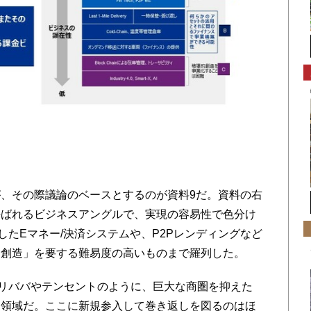
、その際議論のベースとするのが資料9だ。資料の右
呼ばれるビジネスアングルで、実現の容易性で色分け
したEマネー/決済システムや、P2Pレンディングなど
的創造」を要する難易度の高いものまで羅列した。
リババやテンセントのように、巨大な商圏を抑えた
る領域だ。ここに新規参入して巻き返しを図るのはほ