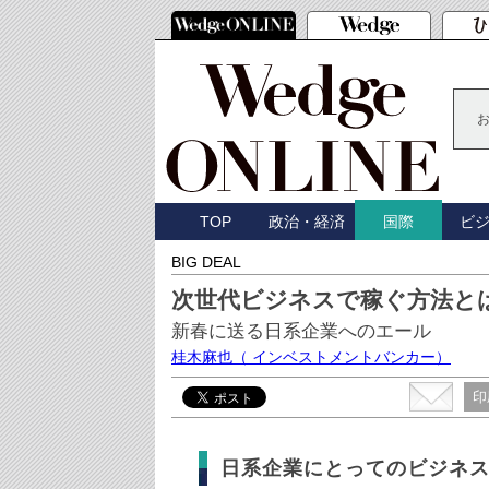
TOP
政治・経済
ビ
国際
BIG DEAL
次世代ビジネスで稼ぐ方法と
新春に送る日系企業へのエール
桂木麻也
（ インベストメントバンカー）
印
日系企業にとってのビジネ