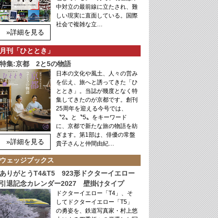
中対立の最前線に立たされ、難
しい現実に直面している。国際
社会で複雑な立…
»詳細を見る
月刊「ひととき」
特集:京都 2と5の物語
日本の文化や風土、人々の営み
を伝え、旅へと誘ってきた「ひ
ととき」。当誌が幾度となく特
集してきたのが京都です。創刊
25周年を迎える今号では、
〝2〟と〝5〟をキーワード
に、京都で新たな旅の物語を紡
ぎます。第1部は、俳優の常盤
»詳細を見る
貴子さんと仲間由紀…
ウェッジブックス
ありがとうT4&T5 923形ドクターイエロー
引退記念カレンダー2027 壁掛けタイプ
ドクターイエロー「T4」、そ
してドクターイエロー「T5」
の勇姿を、鉄道写真家・村上悠