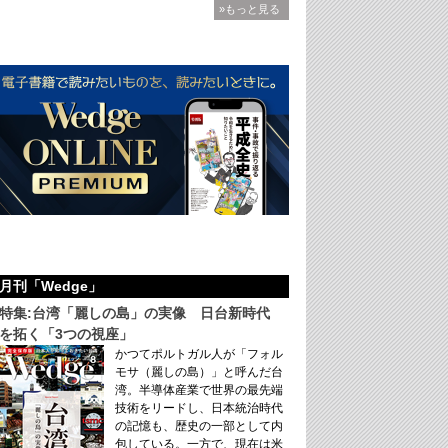
»もっと見る
月刊「Wedge」
特集:台湾「麗しの島」の実像 日台新時代
を拓く「3つの視座」
かつてポルトガル人が「フォル
モサ（麗しの島）」と呼んだ台
湾。半導体産業で世界の最先端
技術をリードし、日本統治時代
の記憶も、歴史の一部として内
包している。一方で、現在は米