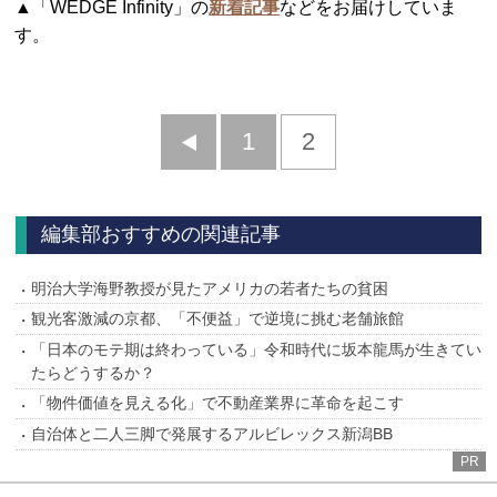
▲「WEDGE Infinity」の
新着記事
などをお届けしていま
す。
前
1
2
へ
編集部おすすめの関連記事
明治大学海野教授が見たアメリカの若者たちの貧困
観光客激減の京都、「不便益」で逆境に挑む老舗旅館
「日本のモテ期は終わっている」令和時代に坂本龍馬が生きてい
たらどうするか？
「物件価値を見える化」で不動産業界に革命を起こす
自治体と二人三脚で発展するアルビレックス新潟BB
PR