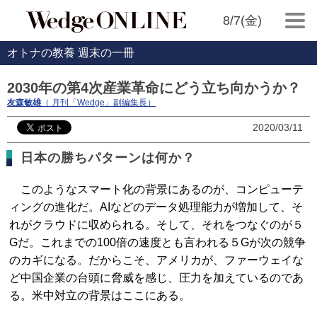
8/7(金)
オトナの教養 週末の一冊
2030年の第4次産業革命にどう立ち向かうか？
友森敏雄
（ 月刊「Wedge」副編集長）
2020/03/11
日本の勝ちパターンは何か？
このようなスマート化の背景にあるのが、コンピューテ
ィングの進化だ。AIなどのデータ処理能力が増加して、そ
れがクラウドに収められる。そして、それをつなぐのが５
Gだ。これまでの100倍の速度とも言われる５Gが次の競争
のカギになる。だからこそ、アメリカが、ファーウェイな
ど中国企業の台頭に脅威を感じ、圧力を加えているのであ
る。米中対立の背景はここにある。