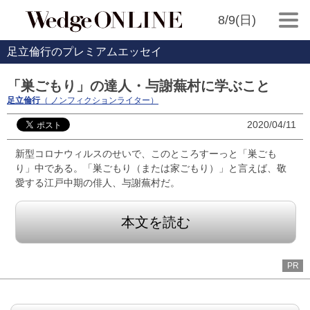
8/9(日)
足立倫行のプレミアムエッセイ
「巣ごもり」の達人・与謝蕪村に学ぶこと
足立倫行
（ ノンフィクションライター）
2020/04/11
新型コロナウィルスのせいで、このところすーっと「巣ごも
り」中である。「巣ごもり（または家ごもり）」と言えば、敬
愛する江戸中期の俳人、与謝蕪村だ。
本文を読む
PR