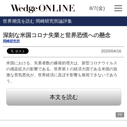
8/7(金)
世界潮流を読む 岡崎研究所論評集
深刻な米国コロナ失業と世界恐慌への懸念
岡崎研究所
2020/04/16
米国における、失業者数の爆発的増大は、新型コロナウイルス
の感染拡大の影響である。世界第１の経済大国である米国の急
激な景気悪化が、世界経済に及ぼす影響も無視できないであろ
う。
本文を読む
PR