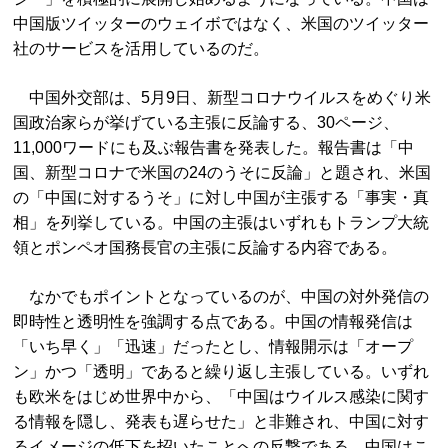
中国版ツイッターのウェイボではなく、米国のツイッター
社のサービスを活用しているのだ。
中国外交部は、5月9日、新型コロナウイルスをめぐり米
国政治家らが挙げている主張に反論する、30ページ、
11,000ワードにも及ぶ報告書を発表した。報告書は「中
国、新型コロナで米国の24のうそに反論」と題され、米国
の「中国に対するうそ」に対し中国が主張する「事実・真
相」を列挙している。中国の主張はいずれもトランプ大統
領とポンペオ国務長官の主張に反論する内容である。
なかでもポイントとなっているのが、中国の対外発信の
即時性と透明性を強調する点である。中国の情報発信は
「いち早く」「迅速」だったとし、情報開示は「オープ
ン」かつ「透明」であると繰り返し主張している。いずれ
も欧米をはじめ世界中から、「中国はウイルス感染に関す
る情報を隠し、発表も遅らせた」と非難され、中国に対す
るイメージの低下を招いたことへの反撃である。中国はこ