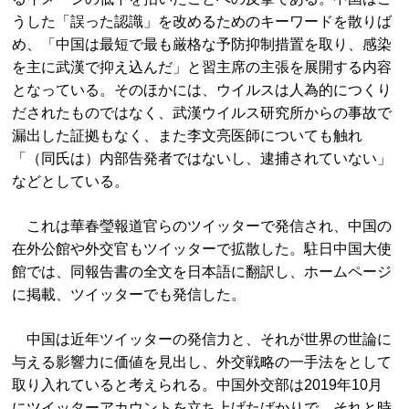
うした「誤った認識」を改めるためのキーワードを散りば
め、「中国は最短で最も厳格な予防抑制措置を取り、感染
を主に武漢で抑え込んだ」と習主席の主張を展開する内容
となっている。そのほかには、ウイルスは人為的につくり
だされたものではなく、武漢ウイルス研究所からの事故で
漏出した証拠もなく、また李文亮医師についても触れ
「（同氏は）内部告発者ではないし、逮捕されていない」
などとしている。
これは華春瑩報道官らのツイッターで発信され、中国の
在外公館や外交官もツイッターで拡散した。駐日中国大使
館では、同報告書の全文を日本語に翻訳し、ホームページ
に掲載、ツイッターでも発信した。
中国は近年ツイッターの発信力と、それが世界の世論に
与える影響力に価値を見出し、外交戦略の一手法をとして
取り入れていると考えられる。中国外交部は2019年10月
にツイッターアカウントを立ち上げたばかりで、それと時