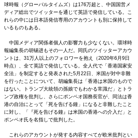
球時報（グローバルタイムズ）は176万超と、中国国営メ
ディア総出でツイッターを通じて英語で発信している。こ
れらの中には日本語発信専用のアカウントも別に保持して
いるものもある。
中国メディア関係者個人の影響力も少なくない。環球時
報編集長の胡锡进もその一人だ。同氏のツイッターアカウ
ントは、31万人以上のフォロワーを抱え（2020年6月9日
時点）、全て英語で発信している。全人代で「香港国家安
全法」を制定すると発表された5月22日、米国が対中非難
を行ったことについて、胡編集長は「香港は米国のもので
はない。トランプ大統領の孫娘でもわかる常識だ」とトラ
ンプ政権を批判し、さらにポンペオ国務長官が、同法は香
港の自治にとって「死を告げる鐘」になると非難したこと
に対し、「『死を告げる鐘』は米国の香港への介入だ」と
ポンペオ氏を名指しで批判した。
これらのアカウントが発する内容すべてが欧米批判とい