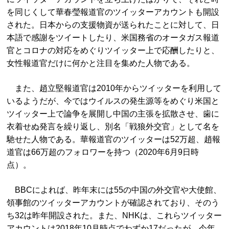
を同じくして華春瑩報道官のツイッターアカウントも開設
された。日本からの支援物資が送られたことに対して、日
本語で感謝をツイートしたり、米国務省のオータガス報道
官とコロナの対応をめぐりツイッター上で応酬したりと、
女性報道官だけに何かと注目を集めた人物である。
また、趙立堅報道官は2010年からツイッターを利用して
いるようだが、今ではウイルスの発生源等をめぐり米国と
ツイッター上で論争を展開し中国の主張を拡散させ、歯に
衣着せぬ発言を繰り返し、別名「戦狼外交官」として名を
馳せた人物である。華報道官のツイッターは52万超、趙報
道官は66万超のフォロワーを持つ（2020年6月9日時
点）。
BBCによれば、昨年末には55の中国の外交官や大使館、
領事館のツイッターアカウントが確認されており、そのう
ち32は昨年開設された。また、NHKは、これらツイッター
アカウントは2018年10月時点でわずか17だったが、今年