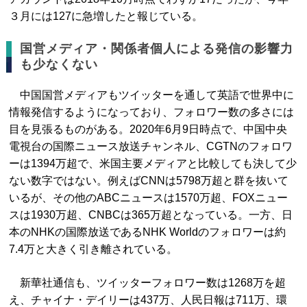
３月には127に急増したと報じている。
国営メディア・関係者個人による発信の影響力
も少なくない
中国国営メディアもツイッターを通して英語で世界中に
情報発信するようになっており、フォロワー数の多さには
目を見張るものがある。2020年6月9日時点で、中国中央
電視台の国際ニュース放送チャンネル、CGTNのフォロワ
ーは1394万超で、米国主要メディアと比較しても決して少
ない数字ではない。例えばCNNは5798万超と群を抜いて
いるが、その他のABCニュースは1570万超、FOXニュー
スは1930万超、CNBCは365万超となっている。一方、日
本のNHKの国際放送であるNHK Worldのフォロワーは約
7.4万と大きく引き離されている。
新華社通信も、ツイッターフォロワー数は1268万を超
え、チャイナ・デイリーは437万、人民日報は711万、環