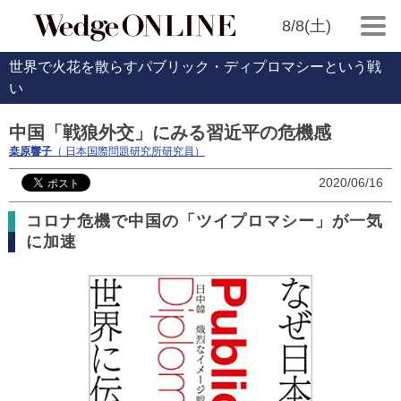
8/8(土)
世界で火花を散らすパブリック・ディプロマシーという戦
い
中国「戦狼外交」にみる習近平の危機感
桒原響子
（ 日本国際問題研究所研究員）
2020/06/16
コロナ危機で中国の「ツイプロマシー」が一気
に加速