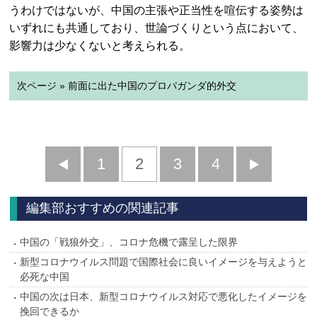
うわけではないが、中国の主張や正当性を喧伝する姿勢は
いずれにも共通しており、世論づくりという点において、
影響力は少なくないと考えられる。
次ページ » 前面に出た中国のプロパガンダ的外交
前
1
2
3
4
次
へ
へ
編集部おすすめの関連記事
中国の「戦狼外交」、コロナ危機で露呈した限界
新型コロナウイルス問題で国際社会に良いイメージを与えようと
必死な中国
中国の次は日本、新型コロナウイルス対応で悪化したイメージを
挽回できるか