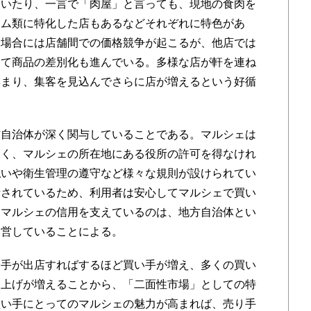
ていたり、一言で「肉屋」と言っても、現地の食肉を
ハム類に特化した店もあるなどそれぞれに特色があ
る場合には店舗間での価格競争が起こるが、他店では
って商品の差別化も進んでいる。多様な店が軒を連ね
集まり、集客を見込んでさらに店が増えるという好循
自治体が深く関与していることである。マルシェは
なく、マルシェの所在地にある役所の許可を得なけれ
払いや衛生管理の遵守など様々な規則が設けられてい
備されているため、利用者は安心してマルシェで買い
るマルシェの信用を支えているのは、地方自治体とい
運営していることによる。
手が出店すればするほど買い手が増え、多くの買い
り上げが増えることから、「二面性市場」としての特
買い手にとってのマルシェの魅力が高まれば、売り手