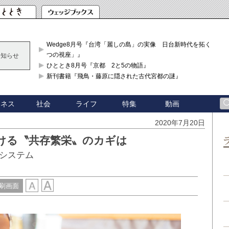
Wedge8月号『台湾「麗しの島」の実像 日台新時代を拓く「3
つの視座」』
お知らせ
ひととき8月号『京都 2と5の物語』
新刊書籍『飛鳥・藤原に隠された古代宮都の謎』
ジネス
社会
ライフ
特集
動画
2020年7月20日
ける〝共存繁栄〟のカギは
システム
刷画面