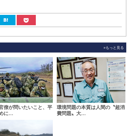
»もっと見る
官僚が問いたいこと、平
環境問題の本質は人間の〝超消
めに…
費問題〟大…