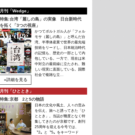
月刊「Wedge」
特集:台湾「麗しの島」の実像 日台新時代
を拓く「3つの視座」
かつてポルトガル人が「フォル
モサ（麗しの島）」と呼んだ台
湾。半導体産業で世界の最先端
技術をリードし、日本統治時代
の記憶も、歴史の一部として内
包している。一方で、現在は米
中対立の最前線に立たされ、難
しい現実に直面している。国際
社会で複雑な立…
»詳細を見る
月刊「ひととき」
特集:京都 2と5の物語
日本の文化や風土、人々の営み
を伝え、旅へと誘ってきた「ひ
ととき」。当誌が幾度となく特
集してきたのが京都です。創刊
25周年を迎える今号では、
〝2〟と〝5〟をキーワード