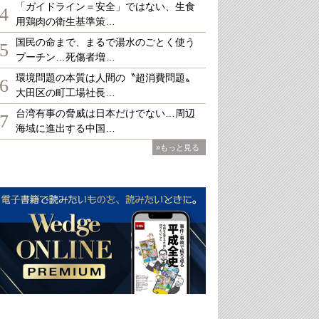
「ガイドライン＝安全」ではない、生食
4
用鶏肉の衛生基準策…
国民の命まで、まるで湯水のごとく使う
5
プーチン…死傷者増…
環境問題の本質は人間の〝超消費問題〟
6
大田区の町工場社長…
台湾有事の脅威は日本だけでない…周辺
7
海域に進出する中国…
»もっと見る