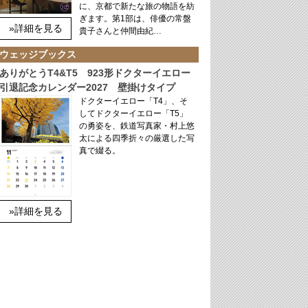
に、京都で新たな旅の物語を紡
ぎます。第1部は、俳優の常盤
»詳細を見る
貴子さんと仲間由紀…
ウェッジブックス
ありがとうT4&T5 923形ドクターイエロー
引退記念カレンダー2027 壁掛けタイプ
ドクターイエロー「T4」、そ
してドクターイエロー「T5」
の勇姿を、鉄道写真家・村上悠
太による四季折々の厳選した写
真で綴る。
»詳細を見る