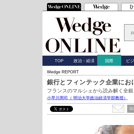
TOP
政治・経済
ビ
国際
Wedge REPORT
銀行とフィンテック企業にお
フランスのマルシェから読み解く全銀
小早川周司
（ 明治大学政治経済学部教授）
印