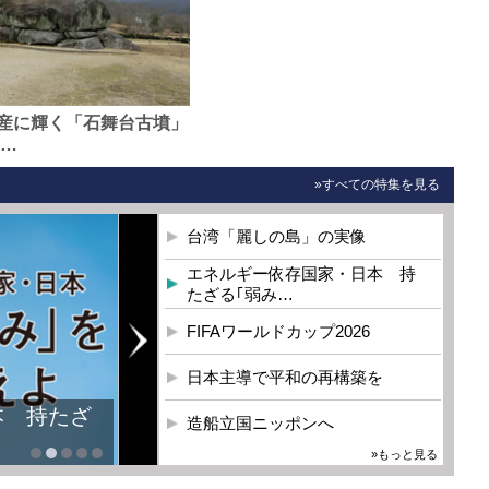
産に輝く「石舞台古墳」
0…
»すべての特集を見る
台湾「麗しの島」の実像
エネルギー依存国家・日本 持
たざる｢弱み…
FIFAワールドカップ2026
日本主導で平和の再構築を
造船立国ニッポンへ
»もっと見る