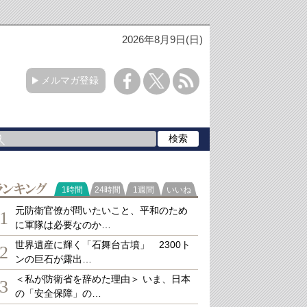
2026年8月9日(日)
メルマガ登録
ランキング
1時間
24時間
1週間
いいね
元防衛官僚が問いたいこと、平和のため
1
に軍隊は必要なのか…
世界遺産に輝く「石舞台古墳」 2300ト
2
ンの巨石が露出…
＜私が防衛省を辞めた理由＞ いま、日本
3
の「安全保障」の…