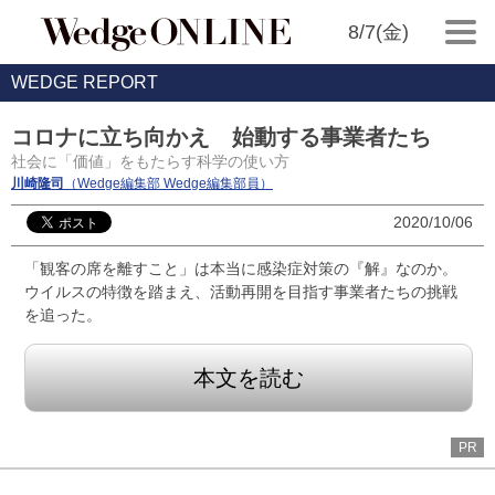
8/7(金)
WEDGE REPORT
コロナに立ち向かえ 始動する事業者たち
社会に「価値」をもたらす科学の使い方
川崎隆司
（Wedge編集部 Wedge編集部員）
2020/10/06
「観客の席を離すこと」は本当に感染症対策の『解』なのか。
ウイルスの特徴を踏まえ、活動再開を目指す事業者たちの挑戦
を追った。
本文を読む
PR