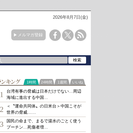
2026年8月7日(金)
メルマガ登録
ランキング
1時間
24時間
1週間
いいね
台湾有事の脅威は日本だけでない…周辺
1
海域に進出する中国…
＜〝運命共同体〟の日米台＞中国こそが
2
世界の脅威....…
国民の命まで、まるで湯水のごとく使う
3
プーチン…死傷者増…