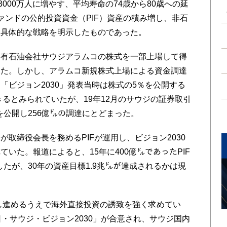
3000万人に増やす、平均寿命の74歳から80歳への延
ァンドの公的投資資金（PIF）資産の積み増し、非石
と具体的な戦略を明示したものであった。
有石油会社サウジアラムコの株式を一部上場して得
った。しかし、アラムコ新規株式上場による資金調達
「ビジョン2030」発表当時は株式の5％を公開する
きるとみられていたが、19年12月のサウジの証券取引
を公開し256億㌦の調達にとどまった。
取締役会長を務めるPIFが運用し、ビジョン2030
いた。報道によると、15年に400億㌦であったPIF
したが、30年の資産目標1.9兆㌦が達成されるかは現
し進めるうえで海外直接投資の誘致を強く求めてい
・サウジ・ビジョン2030」が合意され、サウジ国内