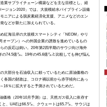
製造業サプライチェーン構築などを主な目標とし、経
バージョン2020」では、大規模給水パイプライン設備
ンモニアによる脱炭素経済化支援、アニメなどのエン
開発などが新たに加えられている。
め紅海沿岸の大規模スマートシティ「NEOM」やリ
4月オープン）への外国企業の誘致を進めているもの
らの反応は鈍い。20年第2四半期のサウジ向け海外
の74.5億㌦、19年の45.6億㌦と比較しても伸び悩ん
の大部分を石油収入に頼っているために原油価格の
除く各国の財政は、コロナ禍以前から赤字傾向にあっ
5～16％に拡大すると予測されているためだ。
油価格（20年10月予測）は、天然ガス収入に依存す
と、UAEは66.5㌦、クウェートは65.7㌦、サウジは