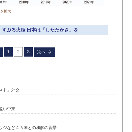
真を拡大
でくすぶる火種 日本は「したたかさ」を
1
2
3
次へ
スト」外交
遠い中東
ウジなど４カ国との和解の背景