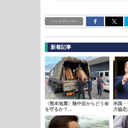
バックナンバー
新着記事
〈熊本地震〉熱中症からどう命
米国・
を守るか？…
力協定