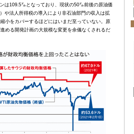
ーンは109.5㌦となっており、現状の50㌦前後の原油価
T）や法人所得税の導入により非石油部門の収入は拡
な縮小をカバーするほどにはいまだ至っていない。原
が進める開発計画の大規模な変更を余儀なくされるだ