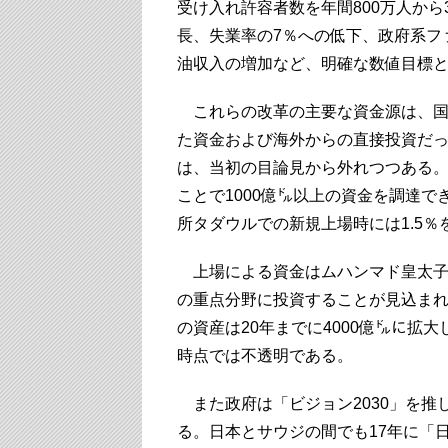
受け入れ許容者数を年間800万人から
長、失業率の7％への低下、政府系フ
油収入の増加など、明確な数値目標
これらの改革の主要な資金源は、国
た資金および海外からの直接投資だ
は、当初の目論見から外れつつある。
ことで1000億㌦以上の資金を調達で
所タダウルでの新規上場時には1.5％
上場による資金はムハンマド皇太子が
の重点分野に投資することが見込まれて
の資産は20年までに4000億㌦に拡大
時点では不透明である。
また政府は「ビジョン2030」を推
る。日本とサウジの間でも17年に「日