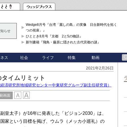
Wedge8月号『台湾「麗しの島」の実像 日台新時代を拓く「3
つの視座」』
お知らせ
ひととき8月号『京都 2と5の物語』
新刊書籍『飛鳥・藤原に隠された古代宮都の謎』
ジネス
社会
ライフ
特集
動画
2021年2月26日
のタイムリミット
ジア経済研究所地域研究センター中東研究グループ副主任研究員）
刷画面
皇太子）が16年に発表した「ビジョン2030」は、
な国家という目標を掲げ、ウムラ（メッカ小巡礼）の