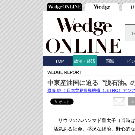
TOP
国際
ビ
政治・経済
WEDGE REPORT
中東産油国に迫る〝脱石油〟
齋藤 純
（ 日本貿易振興機構（JETRO）ア
印
サウジのムハンマド皇太子（当時は副
活気ある社会、盛況な経済、野心的