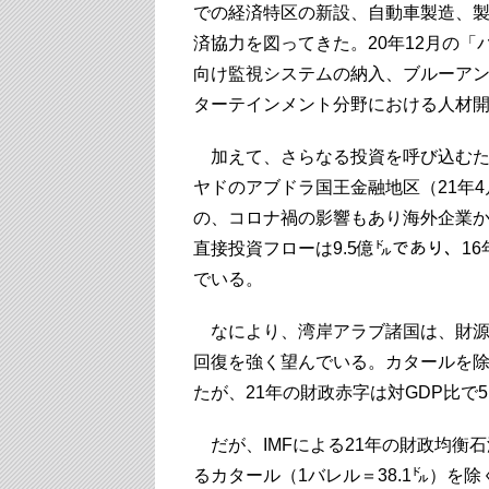
での経済特区の新設、自動車製造、
済協力を図ってきた。20年12月の「
向け監視システムの納入、ブルーア
ターテインメント分野における人材
加えて、さらなる投資を呼び込むた
ヤドのアブドラ国王金融地区（21年
の、コロナ禍の影響もあり海外企業か
直接投資フローは9.5億㌦であり、16年
でいる。
なにより、湾岸アラブ諸国は、財源
回復を強く望んでいる。カタールを
たが、21年の財政赤字は対GDP比で
だが、IMFによる21年の財政均衡石
るカタール（1バレル＝38.1㌦）を除く