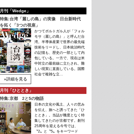
月刊「Wedge」
特集:台湾「麗しの島」の実像 日台新時代
を拓く「3つの視座」
かつてポルトガル人が「フォル
モサ（麗しの島）」と呼んだ台
湾。半導体産業で世界の最先端
技術をリードし、日本統治時代
の記憶も、歴史の一部として内
包している。一方で、現在は米
中対立の最前線に立たされ、難
しい現実に直面している。国際
社会で複雑な立…
»詳細を見る
月刊「ひととき」
特集:京都 2と5の物語
日本の文化や風土、人々の営み
を伝え、旅へと誘ってきた「ひ
ととき」。当誌が幾度となく特
集してきたのが京都です。創刊
25周年を迎える今号では、
〝2〟と〝5〟をキーワード