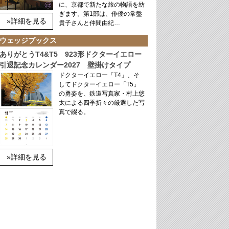
に、京都で新たな旅の物語を紡
ぎます。第1部は、俳優の常盤
»詳細を見る
貴子さんと仲間由紀…
ウェッジブックス
ありがとうT4&T5 923形ドクターイエロー
引退記念カレンダー2027 壁掛けタイプ
ドクターイエロー「T4」、そ
してドクターイエロー「T5」
の勇姿を、鉄道写真家・村上悠
太による四季折々の厳選した写
真で綴る。
»詳細を見る