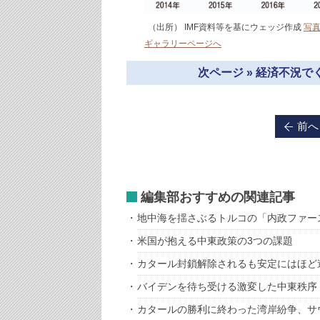
（出所） IMF資料等を基にウェッジ作成
写
ギャラリーページへ
次ページ » 経済不況
前へ
編集部おすすめの関連記事
地中海を揺さぶるトルコの「内政ファー
米国が抱える中東政策の3つの課題
カタール封鎖解除されるも安定にはほど
バイデンを待ち受ける激変した中東秩序
カタールの勝利に終わった湾岸紛争、サ