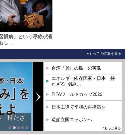
習慣病」という呼称が消
もし…
»すべての特集を見る
台湾「麗しの島」の実像
エネルギー依存国家・日本 持
たざる｢弱み…
FIFAワールドカップ2026
日本主導で平和の再構築を
本 持たざ
造船立国ニッポンへ
»もっと見る