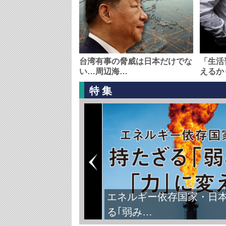
台湾有事の脅威は日本だけでな
「生活
い…周辺海…
えるか
特集
エネルギー依存国家・日
る｢弱み…