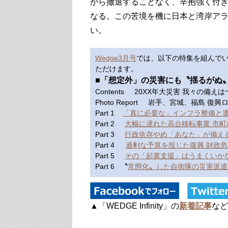
から撤退することなく、辛抱強く付
なる。この苦境を機に日本と湾岸ア
い。
Wedge3月号
では、以下の特集を組んで
ただけます。
■「想定外」の災害にも〝揺るがぬ
Contents 20XX年大災害 我々の備え
Photo Report 岩手、宮城、福島 復
Part 1
「真に必要な」インフラ整備と
Part 2
大幅に遅れた高台移転事業 市
Part 3
行政依存やめ「あなた」が備え
Part 4
過剰な予算を投じた復興 財政
Part 5
その「起業支援」はうまくいか
Part 6 〝
常態化〟した自衛隊の災害派遣
▲「WEDGE Infinity」の
新着記事
など