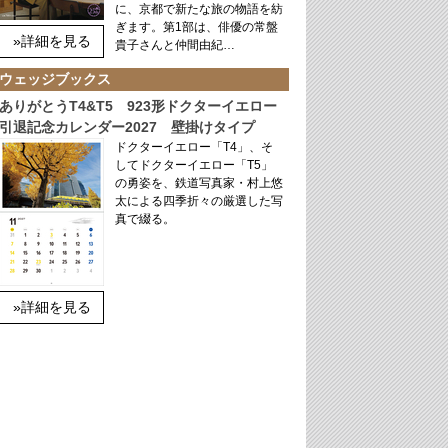
に、京都で新たな旅の物語を紡
ぎます。第1部は、俳優の常盤
»詳細を見る
貴子さんと仲間由紀…
ウェッジブックス
ありがとうT4&T5 923形ドクターイエロー
引退記念カレンダー2027 壁掛けタイプ
ドクターイエロー「T4」、そ
してドクターイエロー「T5」
の勇姿を、鉄道写真家・村上悠
太による四季折々の厳選した写
真で綴る。
»詳細を見る