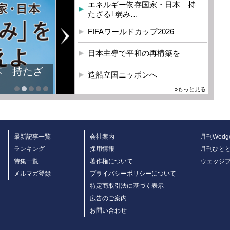
エネルギー依存国家・日本 持
たざる｢弱み…
FIFAワールドカップ2026
日本主導で平和の再構築を
本 持たざ
造船立国ニッポンへ
»もっと見る
最新記事一覧
会社案内
月刊Wedg
ランキング
採用情報
月刊ひと
特集一覧
著作権について
ウェッジ
メルマガ登録
プライバシーポリシーについて
特定商取引法に基づく表示
広告のご案内
お問い合わせ