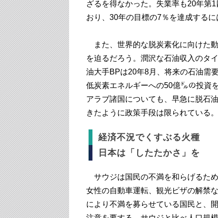
ざるを得なかった。失業率も20年第1四
おり、30年の目標の7％を達成する
また、世界的な脱炭素化に向けた動
を迫るだろう。潤沢な石油収入のタ
油大手BPは20年8月、将来の石油需
低炭素エネルギーへの50億㌦の投資
アラブ諸国についても、早急に脱石
きたように政策手段は限られている
経済不況でくすぶる火種
日本は「したたかさ」を
サウジは国民の不満を和らげるため
女性の自動車運転、観光ビザの解禁
により不満を募らせている国民と、
注意を要する。サウジと比べ人口規模