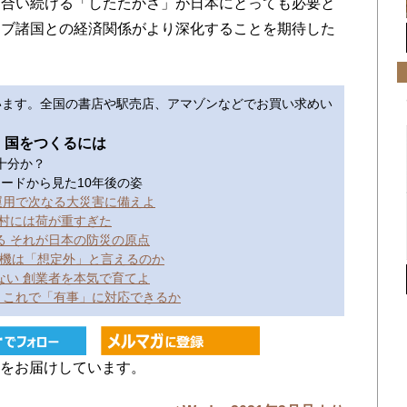
き合い続ける「したたかさ」が日本にとっても必要と
ラブ諸国との経済関係がより深化することを期待した
います。全国の書店や駅売店、アマゾンなどでお買い求めい
〟国をつくるには
は十分か？
興ロードから見た10年後の姿
運用で次なる大災害に備えよ
町村には荷が重すぎた
る それが日本の防災の原点
危機は「想定外」と言えるのか
ない 創業者を本気で育てよ
 これで「有事」に対応できるか
をお届けしています。