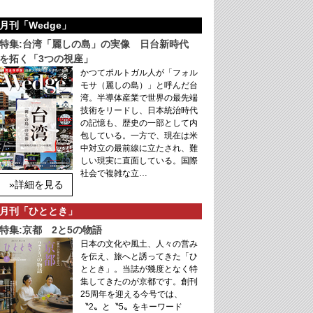
月刊「Wedge」
特集:台湾「麗しの島」の実像 日台新時代
を拓く「3つの視座」
かつてポルトガル人が「フォル
モサ（麗しの島）」と呼んだ台
湾。半導体産業で世界の最先端
技術をリードし、日本統治時代
の記憶も、歴史の一部として内
包している。一方で、現在は米
中対立の最前線に立たされ、難
しい現実に直面している。国際
社会で複雑な立…
»詳細を見る
月刊「ひととき」
特集:京都 2と5の物語
日本の文化や風土、人々の営み
を伝え、旅へと誘ってきた「ひ
ととき」。当誌が幾度となく特
集してきたのが京都です。創刊
25周年を迎える今号では、
〝2〟と〝5〟をキーワード