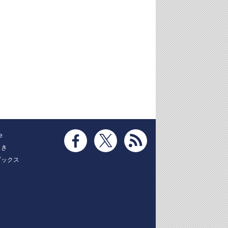
e
とき
ブックス