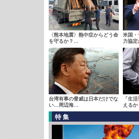
〈熊本地震〉熱中症からどう命
米国・
を守るか？…
力協定
台湾有事の脅威は日本だけでな
「生活
い…周辺海…
えるか
特集