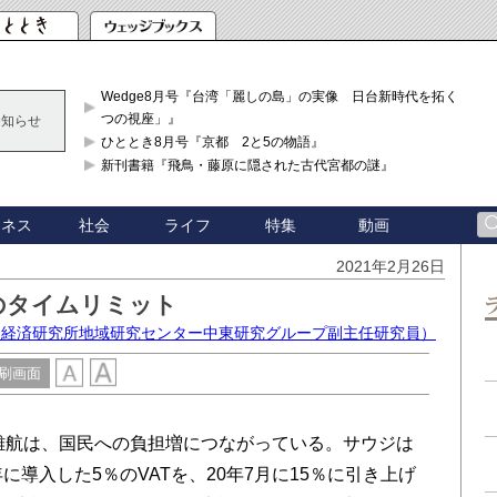
Wedge8月号『台湾「麗しの島」の実像 日台新時代を拓く「3
つの視座」』
お知らせ
ひととき8月号『京都 2と5の物語』
新刊書籍『飛鳥・藤原に隠された古代宮都の謎』
ジネス
社会
ライフ
特集
動画
2021年2月26日
のタイムリミット
ジア経済研究所地域研究センター中東研究グループ副主任研究員）
刷画面
難航は、国民への負担増につながっている。サウジは
に導入した5％のVATを、20年7月に15％に引き上げ