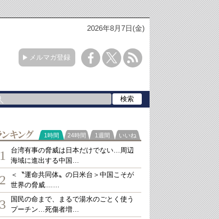
2026年8月7日(金)
メルマガ登録
ランキング
1時間
24時間
1週間
いいね
台湾有事の脅威は日本だけでない…周辺
1
海域に進出する中国…
＜〝運命共同体〟の日米台＞中国こそが
2
世界の脅威....…
国民の命まで、まるで湯水のごとく使う
3
プーチン…死傷者増…