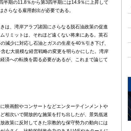
半期の11.8％から第3四半期には14.9％に上昇して
にはさらなる雇用創出が必要である。
きは、湾岸アラブ諸国にさらなる脱石油政策の促進
イムリミットは、それほど遠くない将来にある。英石
要の減少に対応し石油とガスの生産を40％引き下げ、
を含む大規模な経営戦略の変更を明らかにした。湾岸
油経済への転換を図る必要があるが、これまで論じて
。
に映画館やコンサートなどエンターテインメントや
など相次いで開放的な施策を打ち出したが、景気低迷
開放政策に反対してきた宗教的な保守勢力の動向には
が小さく、比較的財政余力のあるUAEやカタールに