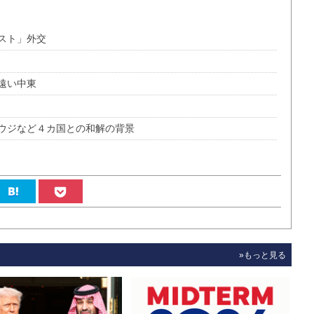
スト」外交
遠い中東
ウジなど４カ国との和解の背景
»もっと見る