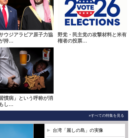
サウジアラビア原子力協
野党・民主党の攻撃材料と米有
が持…
権者の投票…
習慣病」という呼称が消
もし…
»すべての特集を見る
台湾「麗しの島」の実像