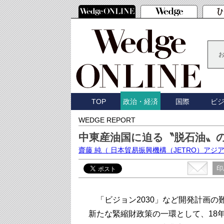
TOP
国際
ビ
政治・経済
WEDGE REPORT
中東産油国に迫る〝脱石油〟
齋藤 純
（ 日本貿易振興機構（JETRO）ア
印
「ビジョン2030」など開発計画の
新たな緊縮財政策の一環として、18年