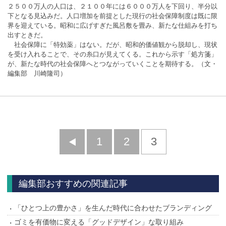
２５００万人の人口は、２１００年には６０００万人を下回り、半分以
下となる見込みだ。人口増加を前提とした現行の社会保障制度は既に限
界を迎えている。昭和に広げすぎた風呂敷を畳み、新たな仕組みを打ち
出すときだ。
社会保障に「特効薬」はない。だが、昭和的価値観から脱却し、現状
を受け入れることで、その糸口が見えてくる。これから示す「処方箋」
が、新たな時代の社会保障へとつながっていくことを期待する。（文・
編集部 川崎隆司）
前
1
2
3
へ
編集部おすすめの関連記事
「ひとつ上の豊かさ」を生んだ時代に合わせたブランディング
ゴミを有価物に変える「グッドデザイン」な取り組み