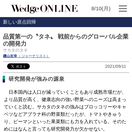
8/10(月)
新しい原点回帰
品質第一の〝タネ〟 戦前からのグローバル企業
の開発力
サカタのタネ
磯山友幸
（ ジャーナリスト）
2021/09/11
研究開発が強みの源泉
日本国内は人口が減っていくこともあり成熟市場だが、
より品質が高く、健康志向の強い野菜へのニーズは高まっ
ていくと読む。サカタのタネの強みはブロッコリーやキャ
ベツなどアブラナ科の野菜類だったが、トマトやきゅう
り、ピーマンといった果菜類にも力を入れている。そのた
めにはなんと言っても研究開発力が欠かせない。