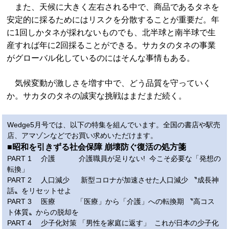
また、天候に大きく左右される中で、商品であるタネを
安定的に採るためにはリスクを分散することが重要だ。年
に1回しかタネが採れないものでも、北半球と南半球で生
産すれば年に2回採ることができる。サカタのタネの事業
がグローバル化しているのにはそんな事情もある。
気候変動が激しさを増す中で、どう品質を守っていく
か。サカタのタネの誠実な挑戦はまだまだ続く。
Wedge5月号では、以下の特集を組んでいます。全国の書店や駅売
店、アマゾンなどでお買い求めいただけます。
■昭和を引きずる社会保障 崩壊防ぐ復活の処方箋
PART 1 介護 介護職員が足りない! 今こそ必要な「発想の
転換」
PART 2 人口減少 新型コロナが加速させた人口減少 〝成長神
話〟をリセットせよ
PART 3 医療 「医療」から「介護」への転換期 〝高コス
ト体質〟からの脱却を
PART 4 少子化対策 「男性を家庭に返す」 これが日本の少子化