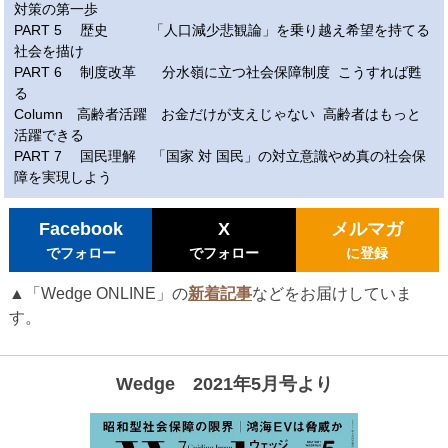
対策の第一歩
PART 5 歴史 「人口減少悲観論」を乗り越え希望を持てる
社会を描け
PART 6 制度改革 分水嶺に立つ社会保障制度 こうすれば甦
る
Column 高齢者活躍 お金だけが支えじゃない 高齢者はもっと
活躍できる
PART 7 国民理解 「国家 対 国民」の対立意識やめ真の社会保
障を実現しよう
Facebook
X
メルマガ
でフォロー
でフォロー
に登録
▲「Wedge ONLINE」の
新着記事
などをお届けしていま
す。
Wedge 2021年5月号より