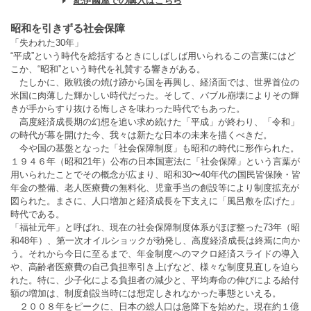
紀伊國屋での購入はこちら
昭和を引きずる社会保障
「失われた30年」
“平成”という時代を総括するときにしばしば用いられるこの言葉にはど
こか、“昭和”という時代を礼賛する響きがある。
たしかに、敗戦後の焼け跡から国を再興し、経済面では、世界首位の
米国に肉薄した輝かしい時代だった。そして、バブル崩壊によりその輝
きが手からすり抜ける悔しさを味わった時代でもあった。
高度経済成長期の幻想を追い求め続けた「平成」が終わり、「令和」
の時代が幕を開けた今、我々は新たな日本の未来を描くべきだ。
今や国の基盤となった「社会保障制度」も昭和の時代に形作られた。
１９４６年（昭和21年）公布の日本国憲法に「社会保障」という言葉が
用いられたことでその概念が広まり、昭和30〜40年代の国民皆保険・皆
年金の整備、老人医療費の無料化、児童手当の創設等により制度拡充が
図られた。まさに、人口増加と経済成長を下支えに「風呂敷を広げた」
時代である。
「福祉元年」と呼ばれ、現在の社会保障制度体系がほぼ整った73年（昭
和48年）、第一次オイルショックが勃発し、高度経済成長は終焉に向か
う。それから今日に至るまで、年金制度へのマクロ経済スライドの導入
や、高齢者医療費の自己負担率引き上げなど、様々な制度見直しを迫ら
れた。特に、少子化による負担者の減少と、平均寿命の伸びによる給付
額の増加は、制度創設当時には想定しきれなかった事態といえる。
２００８年をピークに、日本の総人口は急降下を始めた。現在約１億