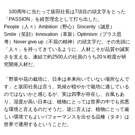
100周年に当たって坂田社長は7項目の頭文字をとった
「PASSION」を経営理念として打ち出した。
People（人々）Ambition（野心）Sincerity（誠意）
Smile（笑顔）Innovation（革新）Optimism（プラス思
考）Never give up（不屈の精神）の頭文字だ。その先頭に
「人々」を持ってきているように、人材こそが品質や誠実
さを支える。連結で約2500人の社員のうち20％程度が研
究開発人材だ。
「野菜や花の栽培に、日本は本来向いていない場所なんで
す」と坂田社長は言う。気候が穏やかで栽培に適している
のではないかと感じるが、実は四季が存在し、台風もあ
り、湿度が高い日本は、植物にとっては世界の中でも劣悪
な環境と言えるのだそうだ。逆に言えば、植物にとって厳
しい環境でもよいパフォーマンスを出せる品種（タネ）は
世界で通用するということだ。