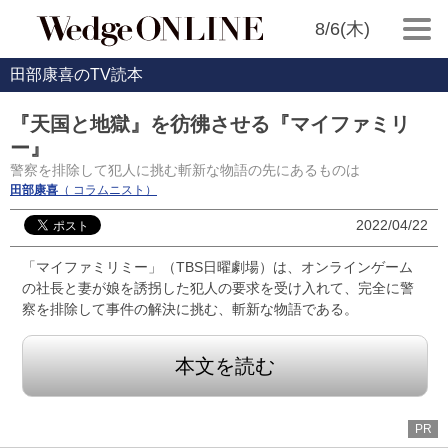
8/6(木)
田部康喜のTV読本
『天国と地獄』を彷彿させる『マイファミリ
ー』
警察を排除して犯人に挑む斬新な物語の先にあるものは
田部康喜
（ コラムニスト）
2022/04/22
「マイファミリミー」（TBS日曜劇場）は、オンラインゲーム
の社長と妻が娘を誘拐した犯人の要求を受け入れて、完全に警
察を排除して事件の解決に挑む、斬新な物語である。
本文を読む
PR