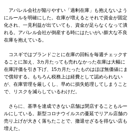
アパレル会社が陥りやすい「過剰在庫」も抱えないよう
にルールを明確にした。在庫が増えるとそれで資金が固定
化され、一見利益が出ていても、資金が足らなくなって潰
れる。アパレル会社が倒産する時にはたいがい膨大な不良
在庫を抱えている。
コスギではブランドごとに在庫の回転を毎週チェックす
ることに加え、3カ月たっても売れなかった在庫は大幅に
在庫評価を引き下げ、15カ月たったものはほぼ無価値にま
で償却する。もちろん税務上は経費として認められない
が、在庫管理を厳しくし、早めに損失処理してしまうこと
で、リスクを減らしているわけだ。
さらに、基準を達成できない店舗は閉店することもルー
ルにしている。新型コロナウイルスの蔓延でリアル店舗の
売り上げが大きく落ちたことで、撤退せざるを得ない店も
増えた。