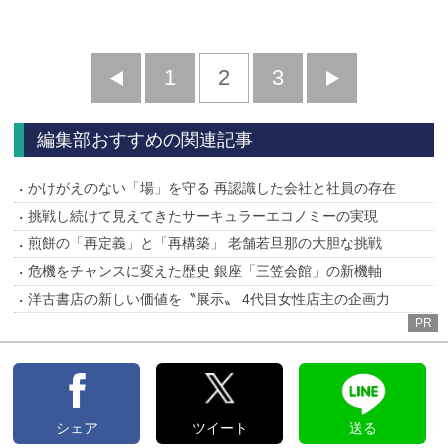
前
1
2
3
次
へ
へ
編集部おすすめの関連記事
かけがえのない「場」を守る 再認識した会社と社員の存在
挑戦し続けて見えてきたサーキュラーエコノミーの実現
煎餅の「再定義」と「再構築」 老舗若旦那の大胆な挑戦
危機をチャンスに変えた歴史 銀座「三笠会館」の新機軸
洋古書店の新しい価値を〝展示〟 4代目女性店主の企画力
PR
シェア
ツイート
送る