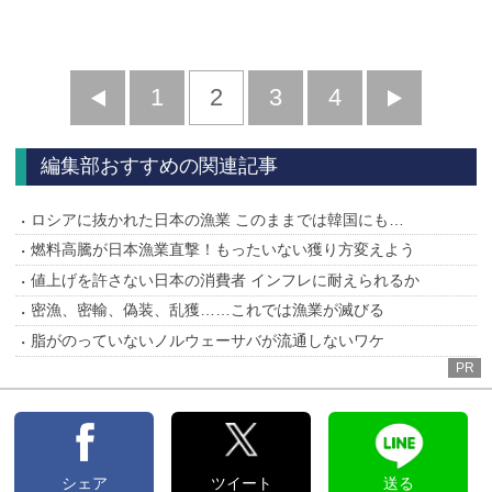
前
1
2
3
4
次
へ
へ
編集部おすすめの関連記事
ロシアに抜かれた日本の漁業 このままでは韓国にも…
燃料高騰が日本漁業直撃！もったいない獲り方変えよう
値上げを許さない日本の消費者 インフレに耐えられるか
密漁、密輸、偽装、乱獲……これでは漁業が滅びる
脂がのっていないノルウェーサバが流通しないワケ
PR
シェア
ツイート
送る