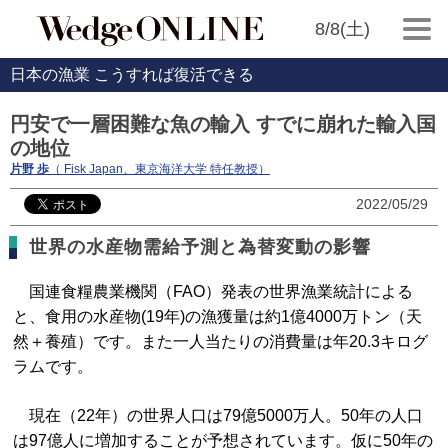
8/8(土)
日本の漁業 こうすれば復活できる
円安で一層困難な魚の輸入 すでに崩れた輸入国
の地位
片野 歩
（ Fisk Japan、東京海洋大学 特任教授）
2022/05/29
世界の水産物需給予測と為替変動の影響
国連食糧農業機関（FAO）発表の世界漁業統計による
と、食用の水産物(19年)の漁獲量は約1億4000万トン（天
然＋養殖）です。また一人当たりの消費量は年20.3キログ
ラムです。
現在（22年）の世界人口は79億5000万人。50年の人口
は97億人に増加することが予想されています。仮に50年の