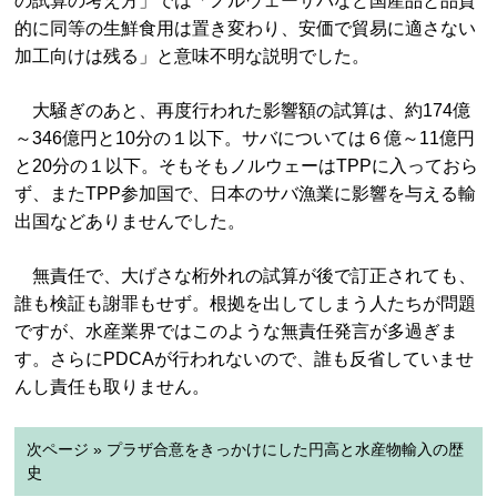
の試算の考え方」では「ノルウェーサバなど国産品と品質
的に同等の生鮮食用は置き変わり、安価で貿易に適さない
加工向けは残る」と意味不明な説明でした。
大騒ぎのあと、再度行われた影響額の試算は、約174億
～346億円と10分の１以下。サバについては６億～11億円
と20分の１以下。そもそもノルウェーはTPPに入っておら
ず、またTPP参加国で、日本のサバ漁業に影響を与える輸
出国などありませんでした。
無責任で、大げさな桁外れの試算が後で訂正されても、
誰も検証も謝罪もせず。根拠を出してしまう人たちが問題
ですが、水産業界ではこのような無責任発言が多過ぎま
す。さらにPDCAが行われないので、誰も反省していませ
んし責任も取りません。
次ページ » プラザ合意をきっかけにした円高と水産物輸入の歴
史