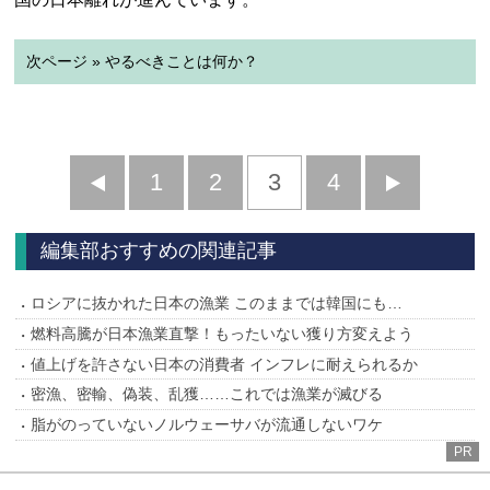
次ページ » やるべきことは何か？
前
1
2
3
4
次
へ
へ
編集部おすすめの関連記事
ロシアに抜かれた日本の漁業 このままでは韓国にも…
燃料高騰が日本漁業直撃！もったいない獲り方変えよう
値上げを許さない日本の消費者 インフレに耐えられるか
密漁、密輸、偽装、乱獲……これでは漁業が滅びる
脂がのっていないノルウェーサバが流通しないワケ
PR