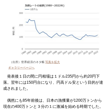
（出所）世界経済のネタ帳
写真を拡大
ギャラリーページへ
発表後１日の間に円相場は１ドル235円から約20円下
落。翌年には150円台になり、円高ドル安という目的が達
成されました。
偶然にも85年前後は、日本の漁獲量が1200万トンから
現在の400万トンと３分の１に激減を始める時期でした。