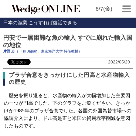
8/7(金)
日本の漁業 こうすれば復活できる
円安で一層困難な魚の輸入 すでに崩れた輸入国
の地位
片野 歩
（ Fisk Japan、東京海洋大学 特任教授）
2022/05/29
プラザ合意をきっかけにした円高と水産物輸入
の歴史
歴史を振り返ると、水産物の輸入が大幅増加した主要因
の一つが円高でした。下のグラフをご覧ください。きっか
けが1985年のプラザ合意でした。各国の外国為替市場への
協調介入により、ドル高是正と米国の貿易赤字削減を意図
したものです。