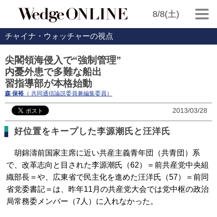
8/8(土)
チャイナ・ウォッチャーの視点
尖閣領海侵入で“強制管理”
内憂外患で多難な船出
習指導部が本格始動
森 保裕
（ 共同通信論説委員兼編集委員）
2013/03/28
好位置をキープした李源潮氏と汪洋氏
胡錦濤前国家主席に近い共産主義青年団（共青団）系
で、改革志向と目された李源潮氏（62）＝前共産党中央組
織部長＝や、広東省で民主化を進めた汪洋氏（57）＝前同
省党委書記＝は、昨年11月の共産党大会では党中枢の政治
局常務委メンバー（7人）に入れなかった。