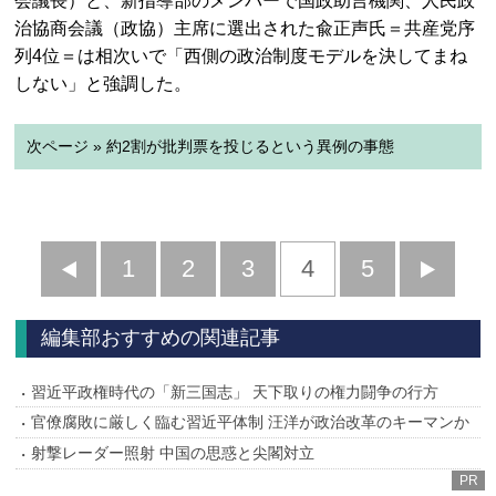
会議長）と、新指導部のメンバーで国政助言機関、人民政
治協商会議（政協）主席に選出された兪正声氏＝共産党序
列4位＝は相次いで「西側の政治制度モデルを決してまね
しない」と強調した。
次ページ » 約2割が批判票を投じるという異例の事態
前
1
2
3
4
5
へ
へ
編集部おすすめの関連記事
習近平政権時代の「新三国志」 天下取りの権力闘争の行方
官僚腐敗に厳しく臨む習近平体制 汪洋が政治改革のキーマンか
射撃レーダー照射 中国の思惑と尖閣対立
PR