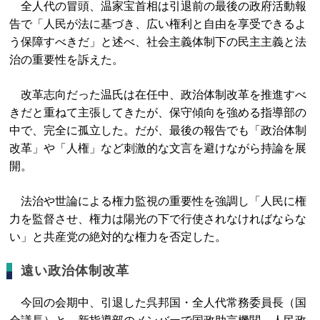
全人代の冒頭、温家宝首相は引退前の最後の政府活動報
告で「人民が法に基づき、広い権利と自由を享受できるよ
う保障すべきだ」と述べ、社会主義体制下の民主主義と法
治の重要性を訴えた。
改革志向だった温氏は在任中、政治体制改革を推進すべ
きだと重ねて主張してきたが、保守傾向を強める指導部の
中で、完全に孤立した。だが、最後の報告でも「政治体制
改革」や「人権」など刺激的な文言を避けながら持論を展
開。
法治や世論による権力監視の重要性を強調し「人民に権
力を監督させ、権力は陽光の下で行使されなければならな
い」と共産党の絶対的な権力を否定した。
遠い政治体制改革
今回の会期中、引退した呉邦国・全人代常務委員長（国