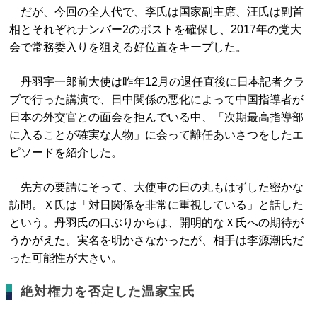
だが、今回の全人代で、李氏は国家副主席、汪氏は副首
相とそれぞれナンバー2のポストを確保し、2017年の党大
会で常務委入りを狙える好位置をキープした。
丹羽宇一郎前大使は昨年12月の退任直後に日本記者クラ
ブで行った講演で、日中関係の悪化によって中国指導者が
日本の外交官との面会を拒んでいる中、「次期最高指導部
に入ることが確実な人物」に会って離任あいさつをしたエ
ピソードを紹介した。
先方の要請にそって、大使車の日の丸もはずした密かな
訪問。Ｘ氏は「対日関係を非常に重視している」と話した
という。丹羽氏の口ぶりからは、開明的なＸ氏への期待が
うかがえた。実名を明かさなかったが、相手は李源潮氏だ
った可能性が大きい。
絶対権力を否定した温家宝氏