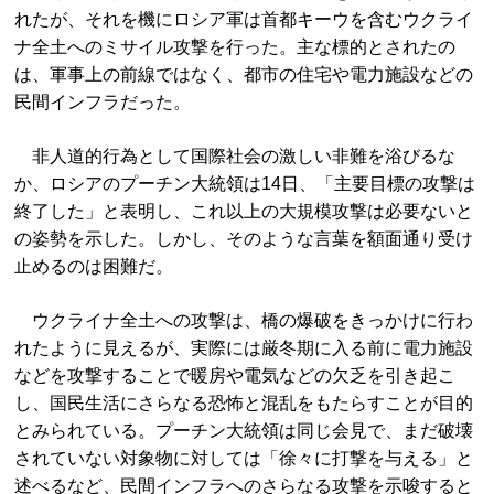
れたが、それを機にロシア軍は首都キーウを含むウクライ
ナ全土へのミサイル攻撃を行った。主な標的とされたの
は、軍事上の前線ではなく、都市の住宅や電力施設などの
民間インフラだった。
非人道的行為として国際社会の激しい非難を浴びるな
か、ロシアのプーチン大統領は14日、「主要目標の攻撃は
終了した」と表明し、これ以上の大規模攻撃は必要ないと
の姿勢を示した。しかし、そのような言葉を額面通り受け
止めるのは困難だ。
ウクライナ全土への攻撃は、橋の爆破をきっかけに行わ
れたように見えるが、実際には厳冬期に入る前に電力施設
などを攻撃することで暖房や電気などの欠乏を引き起こ
し、国民生活にさらなる恐怖と混乱をもたらすことが目的
とみられている。プーチン大統領は同じ会見で、まだ破壊
されていない対象物に対しては「徐々に打撃を与える」と
述べるなど、民間インフラへのさらなる攻撃を示唆すると