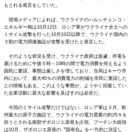
もとれる発言をしていた。
現地メディアによれば、ウクライナのハルシチェンコ・
エネルギー相は10月12日、ロシア軍がウクライナ全土への
ミサイル攻撃を行った10月10日以降で、ウクライナ国内の
３割の電力関連施設が攻撃を受けたと発言した。
そのような状況を受け、ウクライナ政府は急遽、停電を
避けるために午後５時～10時の間で電力消費を抑えるよう
国民に要請。事態は厳しさを増しており、当局はキーウ市
内において、最大40％の消費電力の削減を市民に要請した
との情報もある。このような事態が、ようやく回復してい
た企業活動に甚大な影響を及ぼすのは必至だ。
今回のミサイル攻撃だけではない。ロシア軍は３月、欧
州最大の原子力施設で、ウクライナの電力需要の約25％を
担うとされる南部ザポロジエ原発を占領。プーチン大統領
は10月、ザポロジエ原発の〝国有化〟を一方的に決定し