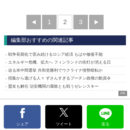
前
1
2
3
次
へ
へ
編集部おすすめの関連記事
戦争長期化で歪み続けるロシア経済 もはや修復不能
エネルギー危機、拡大へ フィンランドの街灯が消える日
迫る米中間選挙 共和党勝利でウクライナ情勢暗転か
招集から逃げる人々 ずさんすぎるプーチン政権の動員令
盟友も解任 治安機関の腐敗とも戦うゼレンスキー
PR
シェア
ツイート
送る