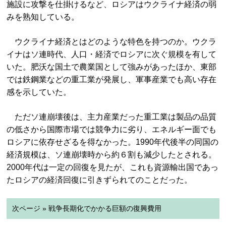
施設に攻撃を仕掛けるなど、ロシアはウクライナ経済の弱
みを熟知している。
ウクライナ経済とはどのような特色を持つのか。ウクラ
イナはソ連時代、人口・経済でロシアに次ぐ規模を有して
いた。肥沃な国土で農業国として強みがあったほか、東部
では鉄鋼業などの重工業が発展し、軍事産業でも高い存在
感を示していた。
ただソ連崩壊後は、主力産業だった重工業は製品の品質
の低さから国際市場では競争力に劣り、エネルギー面でも
ロシアに依存せざるを得なかった。1990年代後半の同国の
経済規模は、ソ連崩壊時から約６割も減少したとされる。
2000年代は一定の回復を見たが、これも資源輸出国であっ
たロシアの経済回復に引きずられてのことだった。
次ページ » 戦争長期化でかかる巨額の復興費用