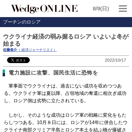
8/9(日)
プーチンのロシア
ウクライナ経済の弱み握るロシア いよいよ冬が
始まる
佐藤俊介
（ 経済ジャーナリスト）
2022/10/17
電力施設に攻撃、国民生活に恐怖を
軍事面でウクライナは、過去にない成功を収めつつあ
る。ウクライナ軍は夏以降、占領地域の奪還に相次ぎ成功
し、ロシア側は劣勢に立たされている。
しかし、そのような成功はロシア軍の戦略に変化をもた
らしつつある。10月８日には、ロシアが14年に併合したウ
クライナ南部クリミア半島とロシア本土を結ぶ橋が爆破さ