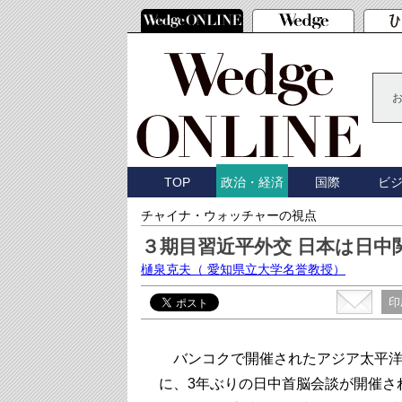
TOP
国際
ビ
政治・経済
チャイナ・ウォッチャーの視点
３期目習近平外交 日本は日中
樋泉克夫
（ 愛知県立大学名誉教授）
印
バンコクで開催されたアジア太平洋経済
に、3年ぶりの日中首脳会談が開催さ