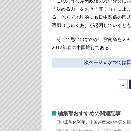
このような岸田政権の対中外交にお
「決める力」を欠き「聞く力」に止
る。他方で地理的にも日中関係の図
宿痾（しゅくあ）が起因していると
そこで思い出すのが、雲南省をミャ
2012年春の中国旅行である。
次ページ » かつて
1
編集部おすすめの関連記事
日中正常化50年、中国共産党の本質を