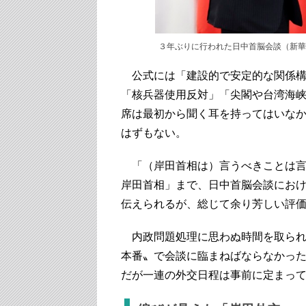
３年ぶりに行われた日中首脳会談（新華
公式には「建設的で安定的な関係構
「核兵器使用反対」「尖閣や台湾海
席は最初から聞く耳を持ってはいな
はずもない。
「（岸田首相は）言うべきことは言
岸田首相」まで、日中首脳会談にお
伝えられるが、総じて余り芳しい評
内政問題処理に思わぬ時間を取られ
本番〟で会談に臨まねばならなかっ
だが一連の外交日程は事前に定まっ