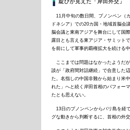
綻びが見えた「岸田外交」
11月中旬の数日間、プノンペン（
ドネシア）での20カ国・地域首脳会議
脳会議と東南アジアを舞台にして国
露目とも言える東アジア・サミット
を前にして軍事的覇権拡大を続ける
ここまでは問題はなかったようだが、
談が「政府間対話継続」で合意した
た。名指しの中国非難から始まり米
れた」へと続く岸田首相のパフォー
たとも思えない。
13日のプノンペンからバリ島を経て
グな動きから判断するに、首相の外