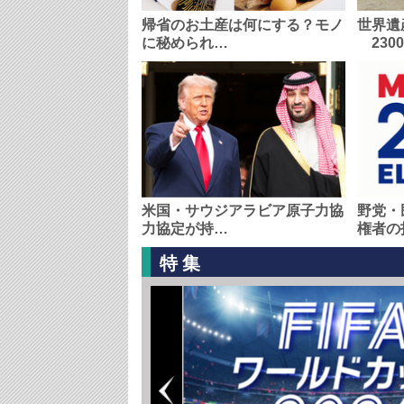
帰省のお土産は何にする？モノ
世界遺
に秘められ…
230
米国・サウジアラビア原子力協
野党・
力協定が持…
権者の
特集