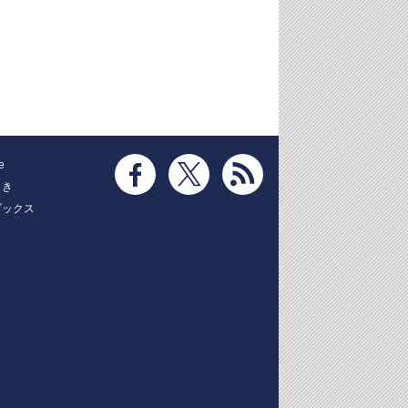
e
とき
ブックス