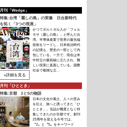
月刊「Wedge」
特集:台湾「麗しの島」の実像 日台新時代
を拓く「3つの視座」
かつてポルトガル人が「フォル
モサ（麗しの島）」と呼んだ台
湾。半導体産業で世界の最先端
技術をリードし、日本統治時代
の記憶も、歴史の一部として内
包している。一方で、現在は米
中対立の最前線に立たされ、難
しい現実に直面している。国際
社会で複雑な立…
»詳細を見る
月刊「ひととき」
特集:京都 2と5の物語
日本の文化や風土、人々の営み
を伝え、旅へと誘ってきた「ひ
ととき」。当誌が幾度となく特
集してきたのが京都です。創刊
25周年を迎える今号では、
〝2〟と〝5〟をキーワード