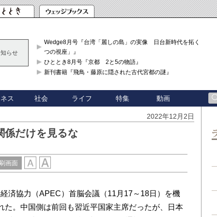
Wedge8月号『台湾「麗しの島」の実像 日台新時代を拓く「3
つの視座」』
お知らせ
ひととき8月号『京都 2と5の物語』
新刊書籍『飛鳥・藤原に隠された古代宮都の謎』
ジネス
社会
ライフ
特集
動画
2022年12月2日
関係だけを見るな
刷画面
協力（APEC）首脳会議（11月17～18日）を機
れた。中国側は前回も習近平国家主席だったが、日本