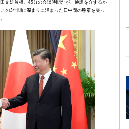
田文雄首相。45分の会談時間だが、通訳を介するか
、この3年間に溜まりに溜まった日中間の懸案を突っ
い。