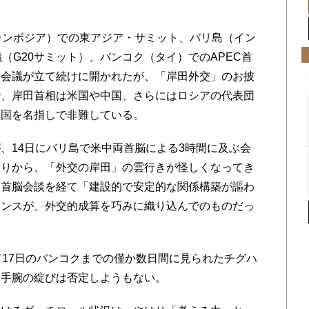
カンボジア）での東アジア・サミット、バリ島（イン
（G20サミット）、バンコク（タイ）でのAPEC首
際会議が立て続けに開かれたが、「岸田外交」のお披
で、岸田首相は米国や中国、さらにはロシアの代表団
中国を名指しで非難している。
14日にバリ島で米中両首脳による3時間に及ぶ会
辺りから、「外交の岸田」の雲行きが怪しくなってき
中首脳会談を経て「建設的で安定的な関係構築が謳わ
マンスが、外交的成算を巧みに織り込んでのものだっ
17日のバンコクまでの僅か数日間に見られたチグハ
交手腕の綻びは否定しようもない。