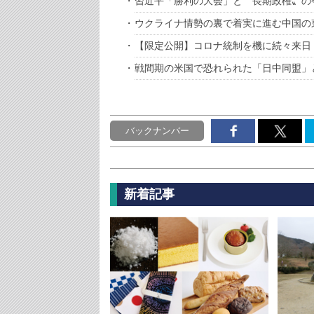
習近平「勝利の大会」と〝長期政権〟の
ウクライナ情勢の裏で着実に進む中国の
【限定公開】コロナ統制を機に続々来日
戦間期の米国で恐れられた「日中同盟」
バックナンバー
新着記事