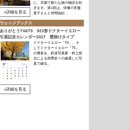
に、京都で新たな旅の物語を紡
ぎます。第1部は、俳優の常盤
»詳細を見る
貴子さんと仲間由紀…
ウェッジブックス
ありがとうT4&T5 923形ドクターイエロー
引退記念カレンダー2027 壁掛けタイプ
ドクターイエロー「T4」、そ
してドクターイエロー「T5」
の勇姿を、鉄道写真家・村上悠
太による四季折々の厳選した写
真で綴る。
»詳細を見る