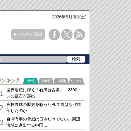
2026年8月8日(土)
メルマガ登録
ランキング
1時間
24時間
1週間
いいね
世界遺産に輝く「石舞台古墳」 2300ト
1
ンの巨石が露出…
高校野球の歴史を彩ったPL学園はなぜ廃
2
部したのか
台湾有事の脅威は日本だけでない…周辺
3
海域に進出する中国…