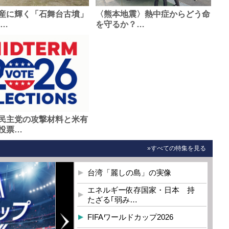
産に輝く「石舞台古墳」
〈熊本地震〉熱中症からどう命
0…
を守るか？…
民主党の攻撃材料と米有
投票…
»すべての特集を見る
台湾「麗しの島」の実像
エネルギー依存国家・日本 持
たざる｢弱み…
FIFAワールドカップ2026