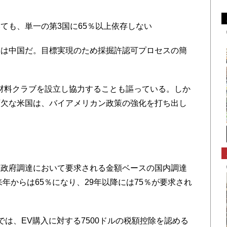
ても、単一の第3国に65％以上依存しない
は中国だ。目標実現のため採掘許認可プロセスの簡
材料クラブを設立し協力することも謳っている。しか
可欠な米国は、バイアメリカン政策の強化を打ち出し
政府調達において要求される金額ベースの国内調達
来年からは65％になり、29年以降には75％が要求され
は、EV購入に対する7500ドルの税額控除を認める