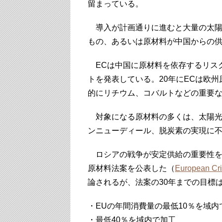
留まっている。
導入が計画通りに進むと大量の太陽
もの、あるいは原材料が中国からの
ECは中国に原材料を依存するリスク
トを発表している。20年にECは欧
的にリチウム、コバルトなどの重要
対象になる原材料の多くは、太陽光、
ンニューディール、脱炭素の実現に
ロシアの戦争が安定供給の重要性を認
原材料法案を公表した（
European Cri
論されるが、法案の30年までの目標
・EUの年間消費量の最低10％を域内
・最低40％を域内で加工