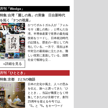
月刊「Wedge」
特集:台湾「麗しの島」の実像 日台新時代
を拓く「3つの視座」
かつてポルトガル人が「フォル
モサ（麗しの島）」と呼んだ台
湾。半導体産業で世界の最先端
技術をリードし、日本統治時代
の記憶も、歴史の一部として内
包している。一方で、現在は米
中対立の最前線に立たされ、難
しい現実に直面している。国際
社会で複雑な立…
»詳細を見る
月刊「ひととき」
特集:京都 2と5の物語
日本の文化や風土、人々の営み
を伝え、旅へと誘ってきた「ひ
ととき」。当誌が幾度となく特
集してきたのが京都です。創刊
25周年を迎える今号では、
〝2〟と〝5〟をキーワード