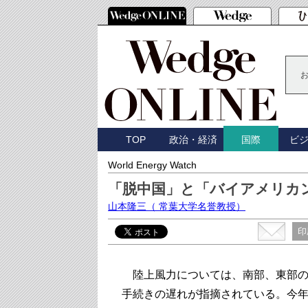
TOP
政治・経済
ビ
国際
World Energy Watch
「脱中国」と「バイアメリカ
山本隆三
（ 常葉大学名誉教授）
印
陸上風力については、南部、東部の
手続きの遅れが指摘されている。今年