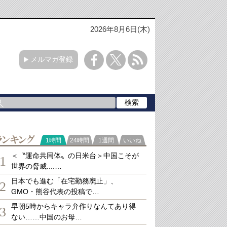
2026年8月6日(木)
メルマガ登録
ランキング
1時間
24時間
1週間
いいね
＜〝運命共同体〟の日米台＞中国こそが
1
世界の脅威....…
日本でも進む「在宅勤務廃止」、
2
GMO・熊谷代表の投稿で…
早朝5時からキャラ弁作りなんてあり得
3
ない……中国のお母…