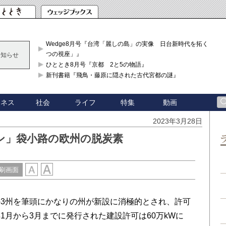
Wedge8月号『台湾「麗しの島」の実像 日台新時代を拓く「3
つの視座」』
お知らせ
ひととき8月号『京都 2と5の物語』
新刊書籍『飛鳥・藤原に隠された古代宮都の謎』
ジネス
社会
ライフ
特集
動画
2023年3月28日
ン」袋小路の欧州の脱炭素
刷画面
3州を筆頭にかなりの州が新設に消極的とされ、許可
1月から3月までに発行された建設許可は60万kWに