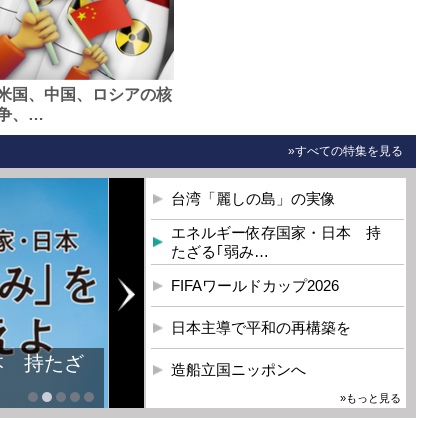
米国、中国、ロシアの核
争、…
»すべての特集を見る
台湾「麗しの島」の実像
エネルギー依存国家・日本 持
たざる｢弱み…
FIFAワールドカップ2026
日本主導で平和の再構築を
本 持たざ
造船立国ニッポンへ
»もっと見る