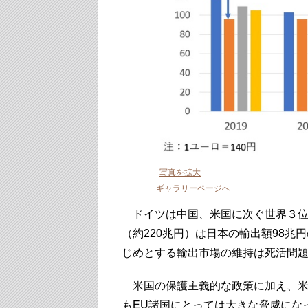
写真を拡大
ギャラリーページへ
ドイツは中国、米国に次ぐ世界３位の
（約220兆円）は日本の輸出額98兆
じめとする輸出市場の維持は死活問
米国の保護主義的な政策に加え、米
もEU諸国にとっては大きな脅威にな