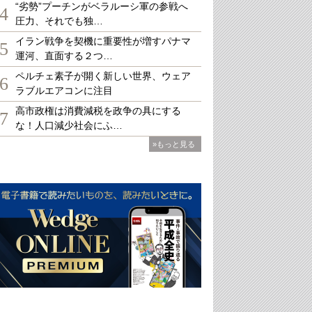
“劣勢”プーチンがベラルーシ軍の参戦へ
4
圧力、それでも独…
イラン戦争を契機に重要性が増すパナマ
5
運河、直面する２つ…
ペルチェ素子が開く新しい世界、ウェア
6
ラブルエアコンに注目
高市政権は消費減税を政争の具にする
7
な！人口減少社会にふ…
»もっと見る