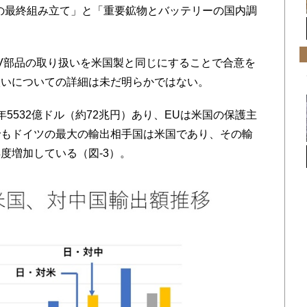
の最終組み立て」と「重要鉱物とバッテリーの国内調
。
V部品の取り扱いを米国製と同じにすることで合意を
扱いについての詳細は未だ明らかではない。
5532億ドル（約72兆円）あり、EUは米国の保護主
でもドイツの最大の輸出相手国は米国であり、その輸
度増加している（図-3）。