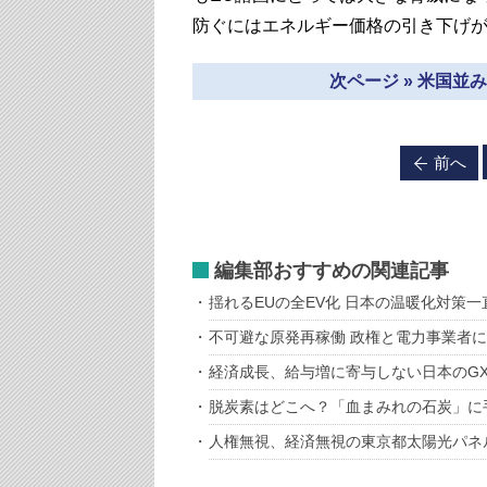
防ぐにはエネルギー価格の引き下げ
次ページ » 米国
前へ
編集部おすすめの関連記事
揺れるEUの全EV化 日本の温暖化対策
不可避な原発再稼働 政権と電力事業者
経済成長、給与増に寄与しない日本のG
脱炭素はどこへ？「血まみれの石炭」に
人権無視、経済無視の東京都太陽光パネ