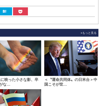
»もっと見る
像に映った小さな影、卒
＜〝運命共同体〟の日米台＞中
がな…
国こそが世…