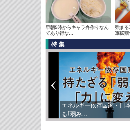
早朝5時からキャラ弁作りなん
強まる
てあり得な…
軍拡競
特集
エネルギー依存国家・日
る｢弱み…