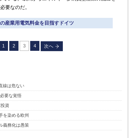
が必要なのだ。
並みの産業用電気料金を目指すドイツ
1
2
3
4
次へ
一直線は危ない
に必要な覚悟
X投資
手を染める欧州
ル義務化は愚策