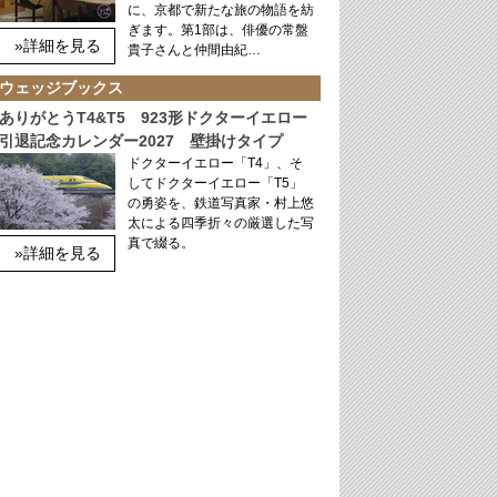
に、京都で新たな旅の物語を紡
ぎます。第1部は、俳優の常盤
»詳細を見る
貴子さんと仲間由紀…
ウェッジブックス
ありがとうT4&T5 923形ドクターイエロー
引退記念カレンダー2027 壁掛けタイプ
ドクターイエロー「T4」、そ
してドクターイエロー「T5」
の勇姿を、鉄道写真家・村上悠
太による四季折々の厳選した写
真で綴る。
»詳細を見る