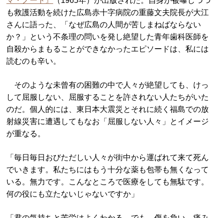
マ・ノート』
（1965年）が出版された。自身が被曝しつつ
も救護活動を続けた広島赤十字病院の重藤文夫院長が大江
さんに語った、「なぜ広島の人間が苦しまねばならない
か？」という不条理の問いを発し絶望した青年歯科医師を
自殺からまもることができなかったエピソードは、私には
読むのも辛い。
そのような未曾有の困難の中で人々が絶望しても、けっ
して屈服しない、屈服することを許されない人たちがいた
のだ。個人的には、東日本大震災とそれに続く福島での放
射線災害に遭遇してもなお「屈服しない人々」とイメージ
が重なる。
「毎日毎日おびただしい人々が街中から運ばれて来て死ん
でいきます。私たちにはもう十分な薬も包帯も無くなって
いる。無力です。こんなところで医療をしても無駄です。
何の役にも立たないじゃないですか」
「君の気持ちと苦労はよくわかる。でも、傷を負い、痛み