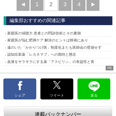
前
1
2
3
4
次
へ
へ
編集部おすすめの関連記事
家庭医の傾聴力 患者との問診技術とその裏側
家庭医が悩む肥満ケア 解決のヒントは映画にあり
遠のいた「かかりつけ医」制度化またも医師会の壁崩せず
認知症新薬「レカネマブ」への期待と懸念
血液をサラサラにする薬「アスピリン」の有益性と害
PR
シェア
ツイート
送る
連載バックナンバー