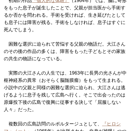
初期の作品
『個人的な体験』
（1964年）では、脳に奇形
をもった息子が誕生したことで、父親が担当医から手術す
るか否かを問われる。手術を受ければ、生き延びたとして
も息子には障害が残る。手術をしなければ、息子はすぐに
死んでしまう。
困難な選択に迫られて苦悩する父親の物語だ。大江さん
のその後の作品の多くは、障害をもった子どもとその家族
の共生の物語になっている。
実際の大江さんの人生では、1963年に長男の光さんが中
枢神経系の異常（おそらく脳髄膜瘤）をもって生まれる。
小説中の父親と同様の困難な選択に迫られ、大江さんは逃
げるように息子を残して広島へ行く。そこで出会ったのは
原爆投下後の広島で復興に従事する決して「屈服しない
人々」だった。
複数回の広島訪問のルポルタージュとして、
『ヒロシ