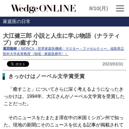
8/10(月)
家庭医の日常
大江健三郎 小説と人生に学ぶ物語（ナラティ
ブ）の癒す力
葛西龍樹
（ WONCA〈世界家庭医機構〉マスター・ファカルティー、福島県立
医科大学名誉教授〈地域・家庭医療学〉）
2023/03/31
きっかけはノーベル文学賞受賞
「癒すこと」についてさらに深く考えるようになったき
っかけは、1994年、大江さんがノーベル文学賞を受賞した
ことだった。
そのニュースをたまたま滞在中の米国ミシガン州で知っ
た。現地の新聞にそのニュースを伝える記事が掲載されて