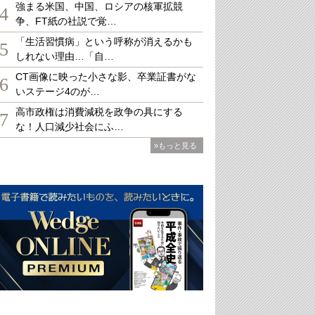
強まる米国、中国、ロシアの核軍拡競
4
争、FT紙の社説で覚…
「生活習慣病」という呼称が消えるかも
5
しれない理由…「自…
CT画像に映った小さな影、卒業証書がな
6
いステージ4のが…
高市政権は消費減税を政争の具にする
7
な！人口減少社会にふ…
»もっと見る