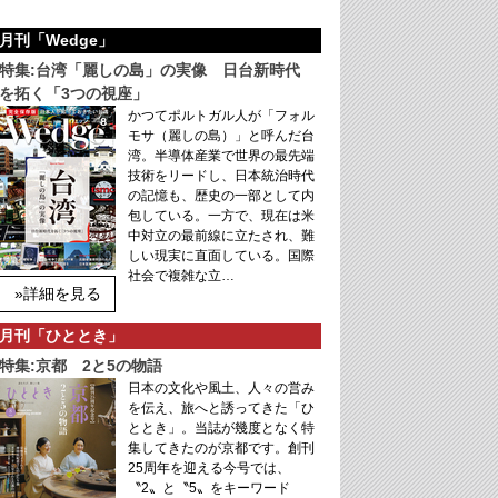
月刊「Wedge」
特集:台湾「麗しの島」の実像 日台新時代
を拓く「3つの視座」
かつてポルトガル人が「フォル
モサ（麗しの島）」と呼んだ台
湾。半導体産業で世界の最先端
技術をリードし、日本統治時代
の記憶も、歴史の一部として内
包している。一方で、現在は米
中対立の最前線に立たされ、難
しい現実に直面している。国際
社会で複雑な立…
»詳細を見る
月刊「ひととき」
特集:京都 2と5の物語
日本の文化や風土、人々の営み
を伝え、旅へと誘ってきた「ひ
ととき」。当誌が幾度となく特
集してきたのが京都です。創刊
25周年を迎える今号では、
〝2〟と〝5〟をキーワード