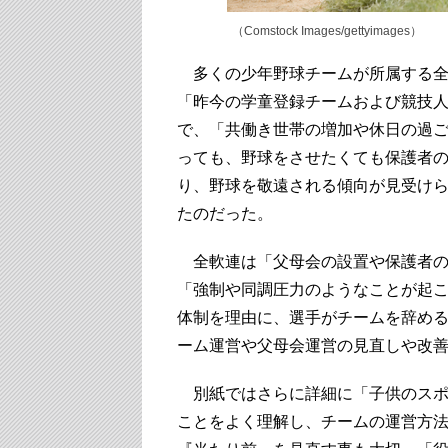
（Comstock Images/gettyimages）
多くの少年野球チームが所属する全
「昨今の学童登録チームおよび競技
で、「共働き世帯の増加や休日の過
っても、野球をさせたくても保護者
り、野球を敬遠される傾向が見受け
たのだった。
全軟連は「父母会の設置や保護者の
「強制や同調圧力のようなことが起
体制を理由に、選手がチームを辞め
ーム運営や父母会運営の見直しや改
別紙ではさらに詳細に「子供のスポ
ことをよく理解し、チームの運営方