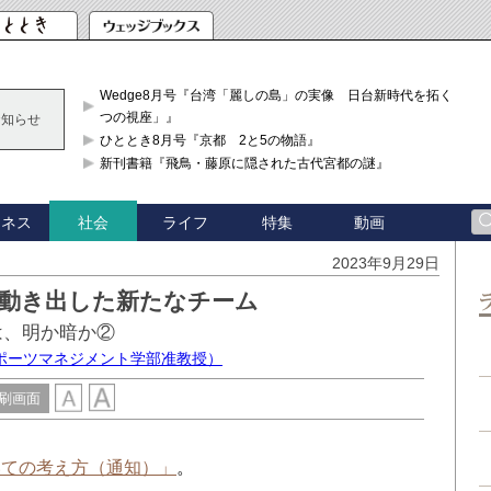
Wedge8月号『台湾「麗しの島」の実像 日台新時代を拓く「3
つの視座」』
お知らせ
ひととき8月号『京都 2と5の物語』
新刊書籍『飛鳥・藤原に隠された古代宮都の謎』
ジネス
ライフ
特集
動画
社会
2023年9月29日
 動き出した新たなチーム
は、明か暗か②
ポーツマネジメント学部准教授）
刷画面
いての考え方（通知）」
。