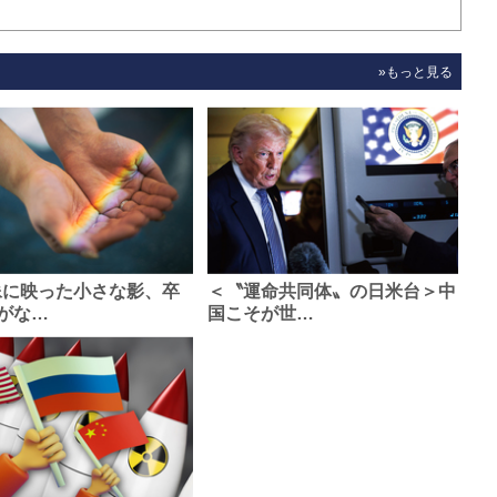
»もっと見る
像に映った小さな影、卒
＜〝運命共同体〟の日米台＞中
がな…
国こそが世…