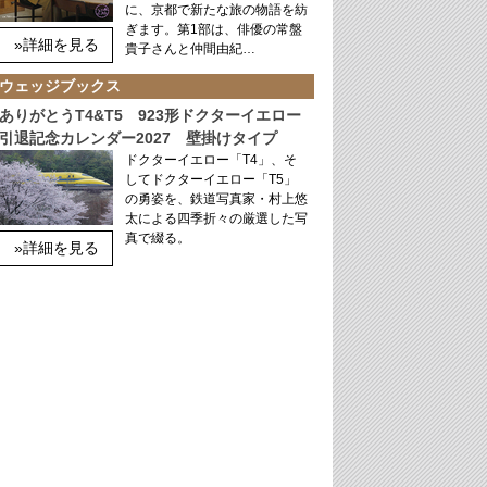
に、京都で新たな旅の物語を紡
ぎます。第1部は、俳優の常盤
»詳細を見る
貴子さんと仲間由紀…
ウェッジブックス
ありがとうT4&T5 923形ドクターイエロー
引退記念カレンダー2027 壁掛けタイプ
ドクターイエロー「T4」、そ
してドクターイエロー「T5」
の勇姿を、鉄道写真家・村上悠
太による四季折々の厳選した写
真で綴る。
»詳細を見る