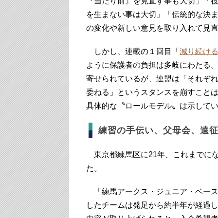
『当たり前』を見直す事も大切」「
を生まない事は大切」「伝統的な決
の変化や新しい意見を取り入れて見
しかし、連載の１回目「
減り続ける
ように保護者の負担は多岐にわたる
寄せられているが、連盟は「それぞ
委ねる」というスタンスを崩すこと
具体的な〝ロールモデル〟は示して
練習の手伝い、父母会、遠
東京都練馬区に21年、これまでに
た。
「練馬アークス・ジュニア・ベース
したチームは発足から約半年が経過し