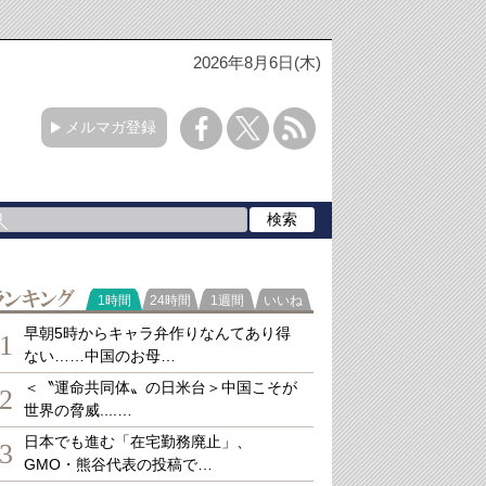
2026年8月6日(木)
メルマガ登録
ランキング
1時間
24時間
1週間
いいね
早朝5時からキャラ弁作りなんてあり得
1
ない……中国のお母…
＜〝運命共同体〟の日米台＞中国こそが
2
世界の脅威....…
日本でも進む「在宅勤務廃止」、
3
GMO・熊谷代表の投稿で…