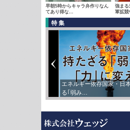
早朝5時からキャラ弁作りなん
強まる
てあり得な…
軍拡競
特集
エネルギー依存国家・日
る｢弱み…