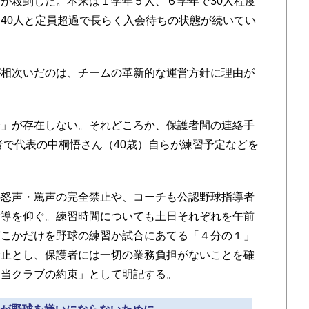
が殺到した。本来は１学年５人、６学年で30人程度
40人と定員超過で長らく入会待ちの状態が続いてい
相次いだのは、チームの革新的な運営方針に理由が
」が存在しない。それどころか、保護者間の連絡手
者で代表の中桐悟さん（40歳）自らが練習予定などを
怒声・罵声の完全禁止や、コーチも公認野球指導者
指導を仰ぐ。練習時間についても土日それぞれを午前
どこかだけを野球の練習か試合にあてる「４分の１」
禁止とし、保護者には一切の業務負担がないことを確
「当クラブの約束」として明記する。