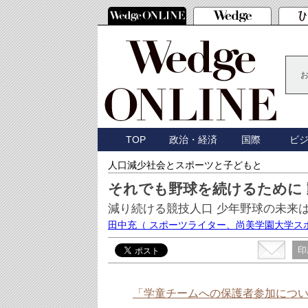
TOP
政治・経済
国際
ビ
人口減少社会とスポーツと子どもと
それでも野球を続けるために
減り続ける競技人口 少年野球の未来
田中充
（ スポーツライター、尚美学園大学ス
印
「学童チームへの保護者参加につ