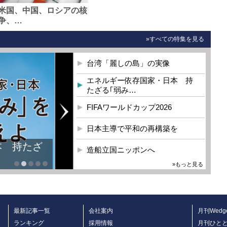
米国、中国、ロシアの核
争、…
»すべての特集を見る
台湾「麗しの島」の実像
エネルギー依存国家・日本 持
たざる｢弱み…
FIFAワールドカップ2026
日本主導で平和の再構築を
本 持たざ
造船立国ニッポンへ
»もっと見る
最新記事一覧
会社案内
月刊Wedg
ランキング
採用情報
月刊ひと