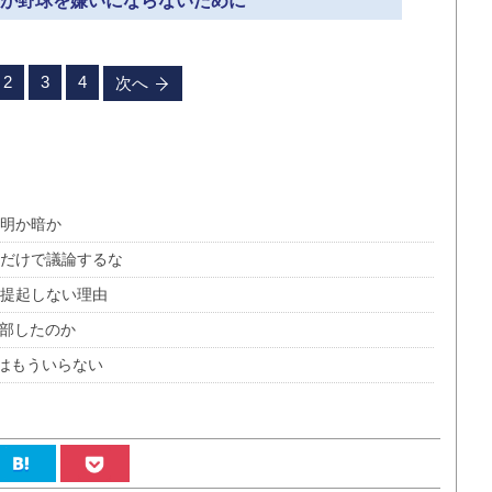
どもが野球を嫌いにならないために
2
3
4
次へ
、明か暗か
〟だけで議論するな
題提起しない理由
廃部したのか
はもういらない