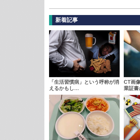
新着記事
「生活習慣病」という呼称が消
CT画
えるかもし…
業証書