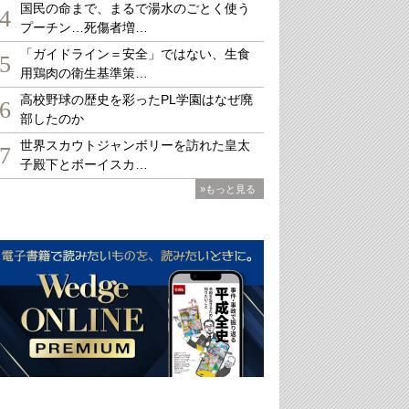
国民の命まで、まるで湯水のごとく使う
4
プーチン…死傷者増…
「ガイドライン＝安全」ではない、生食
5
用鶏肉の衛生基準策…
高校野球の歴史を彩ったPL学園はなぜ廃
6
部したのか
世界スカウトジャンボリーを訪れた皇太
7
子殿下とボーイスカ…
»もっと見る