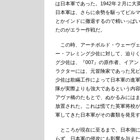
は日本軍であった。1942年２月に
日本軍は、さらに余勢を駆ってビル
とかインドに撤退するので精いっぱ
たのがエラー作戦だ。
この時、アーチボルド・ウェーヴェ
ー・フレミング少佐に対して、迫り
グ少佐は、『007』の原作者、イア
ラクターには、元冒険家であった兄
少佐は欺瞞工作によって日本軍の進
隊が実際よりも強大であるという内容
アヴァ橋のたもとで、ぬかるみには
放置された。これは慌てた英軍将校
軍してきた日本軍がその書類を発見
ところが現在に至るまで、日本側に
らず、日本軍の侵攻にも影響を与え