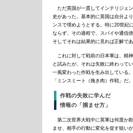
ただ英国が一貫してインテリジェン
史があった。基本的に英国は自分よ
ンスで埋めようとする。特に20世紀
ならず、その過程で、スパイや通信
そしてそれは結果的に見れば正解で
これに対して戦前の日本軍は、精神
と試みたが、それは失敗に終わって
一風変わった作戦を生み出している
「ミンスミート（挽き肉）作戦」だ
作戦の失敗に学んだ
情報の「掴ませ方」
第二次世界大戦中に英軍は何度か欺
ませ、相手の行動に変化を促す狙い