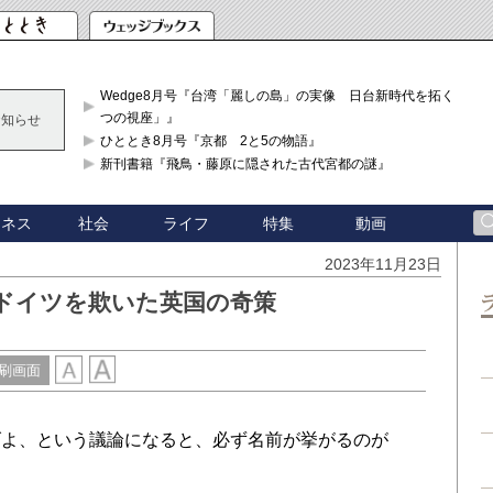
Wedge8月号『台湾「麗しの島」の実像 日台新時代を拓く「3
つの視座」』
お知らせ
ひととき8月号『京都 2と5の物語』
新刊書籍『飛鳥・藤原に隠された古代宮都の謎』
ジネス
社会
ライフ
特集
動画
2023年11月23日
 ドイツを欺いた英国の奇策
刷画面
よ、という議論になると、必ず名前が挙がるのが