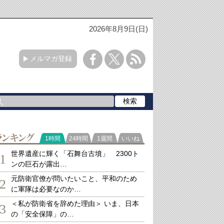
2026年8月9日(日)
メルマガ登録
ランキング
1時間
24時間
1週間
いいね
世界遺産に輝く「石舞台古墳」 2300ト
1
ンの巨石が露出…
元防衛官僚が問いたいこと、平和のため
2
に軍隊は必要なのか…
＜私が防衛省を辞めた理由＞ いま、日本
3
の「安全保障」の…