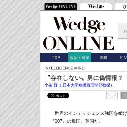
TOP
国際
ビ
政治・経済
INTELLIGENCE MIND
〝存在しない〟男に偽情報？
小谷 賢
（ 日本大学危機管理学部教授）
印
世界のインテリジェンス強国を挙げ
『007』の母国、英国だ。