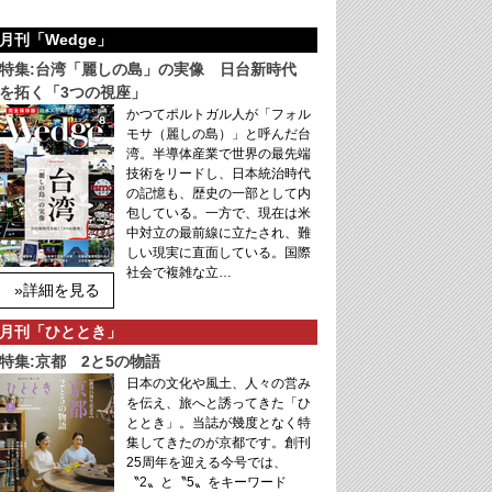
月刊「Wedge」
特集:台湾「麗しの島」の実像 日台新時代
を拓く「3つの視座」
かつてポルトガル人が「フォル
モサ（麗しの島）」と呼んだ台
湾。半導体産業で世界の最先端
技術をリードし、日本統治時代
の記憶も、歴史の一部として内
包している。一方で、現在は米
中対立の最前線に立たされ、難
しい現実に直面している。国際
社会で複雑な立…
»詳細を見る
月刊「ひととき」
特集:京都 2と5の物語
日本の文化や風土、人々の営み
を伝え、旅へと誘ってきた「ひ
ととき」。当誌が幾度となく特
集してきたのが京都です。創刊
25周年を迎える今号では、
〝2〟と〝5〟をキーワード