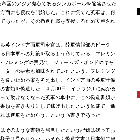
大英帝国のアジア拠点であるシンガポールを陥落させた
マ方面にも侵攻を開始した。これに慌てた英軍は、何
いであったが、その撤退作戦を支援するため実施され
ル英インド方面軍司令官は、陸軍情報部のピータ
くる日本軍への対策を取るよう命じている。フレミン
ン・フレミングの実兄で、ジェームズ・ボンドのキャ
ピーターの要素も加味されていたという。フレミング
軍を食い止める案を考え出し、インド方面の英軍守備
の書類を偽造した。４月30日、イラワジ川に架かる
まって動けなくなった英軍の車中に、この偽造書類が
が書類を置き去りにして逃げ出したという体裁で、進
すれば進軍をためらう、という筋書きであった。
はそのような書類を発見したという記録は残ってお
た様子は見られない。おそらく偽造文書は日本側に発