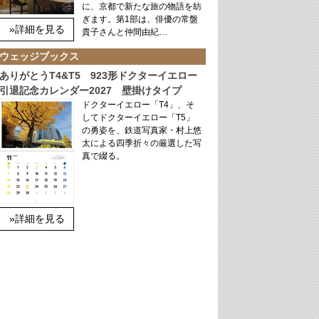
に、京都で新たな旅の物語を紡
ぎます。第1部は、俳優の常盤
»詳細を見る
貴子さんと仲間由紀…
ウェッジブックス
ありがとうT4&T5 923形ドクターイエロー
引退記念カレンダー2027 壁掛けタイプ
ドクターイエロー「T4」、そ
してドクターイエロー「T5」
の勇姿を、鉄道写真家・村上悠
太による四季折々の厳選した写
真で綴る。
»詳細を見る