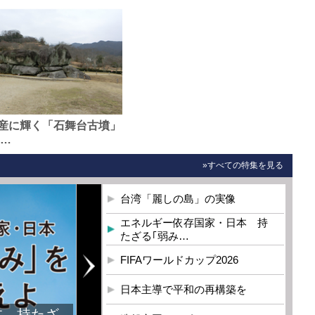
産に輝く「石舞台古墳」
0…
»すべての特集を見る
台湾「麗しの島」の実像
エネルギー依存国家・日本 持
たざる｢弱み…
FIFAワールドカップ2026
日本主導で平和の再構築を
本 持たざ