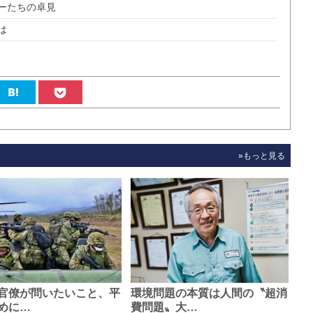
ーたちの卓見
は
»もっと見る
官僚が問いたいこと、平
環境問題の本質は人間の〝超消
めに…
費問題〟大…