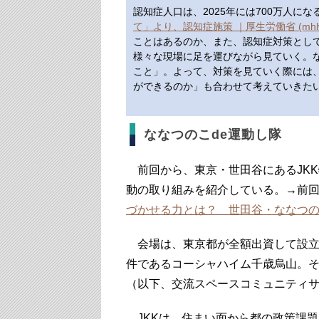
認知症人口は、2025年には700万人に
て」より、認知症施策 ｜厚生労働省 (mhlw.g
ことはあるのか、また、認知症対策とし
様々な現場に足を運びながら見ていく。
こと」。よって、対策を見ていく際には
ができるのか」も合わせて考えていきた
ななつのこde運動し隊
前回から、東京・世田谷にあるJK
動の取り組みを紹介している。→前
づかせる力とは？ 世田谷・ななつ
会場は、東京都が全額出資して設立し
件であるコーシャハイム千歳烏山。
（以下、交流スペースコミュニティ
JKKは、住まい面から都の政策課題