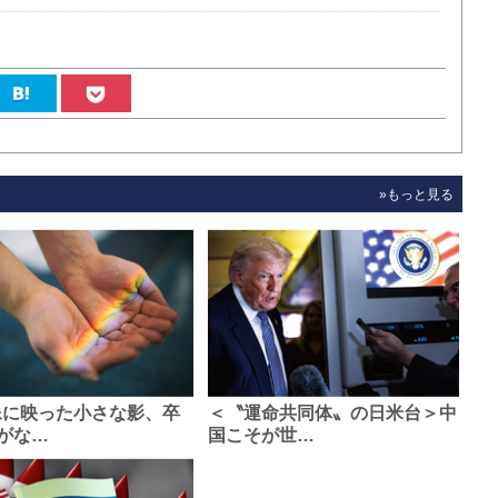
»もっと見る
像に映った小さな影、卒
＜〝運命共同体〟の日米台＞中
がな…
国こそが世…