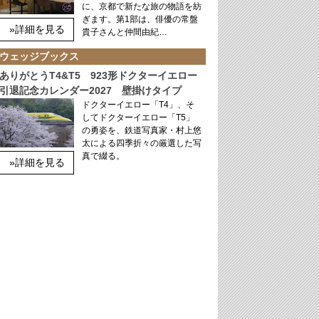
に、京都で新たな旅の物語を紡
ぎます。第1部は、俳優の常盤
»詳細を見る
貴子さんと仲間由紀…
ウェッジブックス
ありがとうT4&T5 923形ドクターイエロー
引退記念カレンダー2027 壁掛けタイプ
ドクターイエロー「T4」、そ
してドクターイエロー「T5」
の勇姿を、鉄道写真家・村上悠
太による四季折々の厳選した写
真で綴る。
»詳細を見る