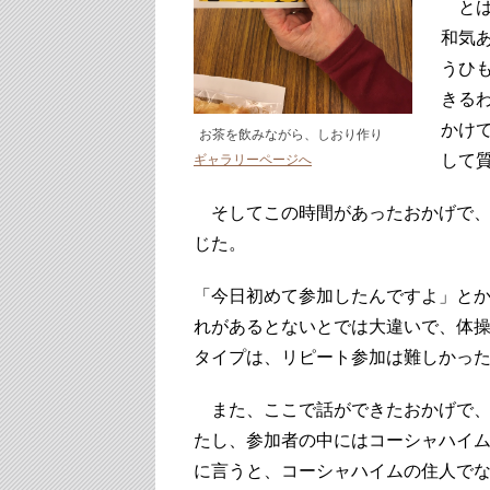
とは
和気
うひ
きる
かけ
お茶を飲みながら、しおり作り
して
ギャラリーページへ
そしてこの時間があったおかげで、
じた。
「今日初めて参加したんですよ」と
れがあるとないとでは大違いで、体
タイプは、リピート参加は難しかっ
また、ここで話ができたおかげで、
たし、参加者の中にはコーシャハイ
に言うと、コーシャハイムの住人で