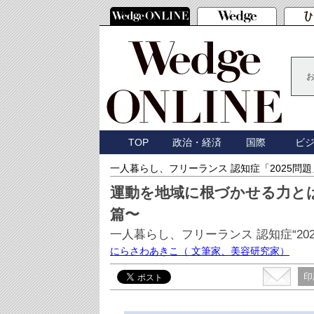
TOP
政治・経済
国際
ビ
一人暮らし、フリーランス 認知症「2025問
運動を地域に根づかせる力と
篇〜
一人暮らし、フリーランス 認知症“20
にらさわあきこ
（ 文筆家、美容研究家）
印