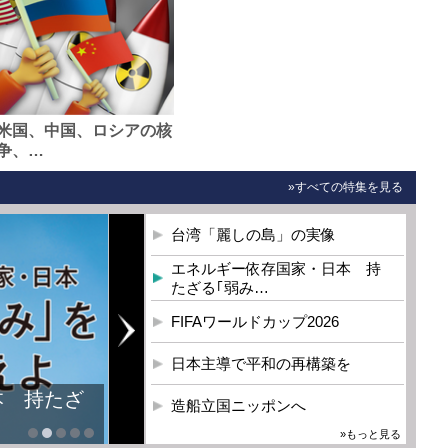
米国、中国、ロシアの核
争、…
»すべての特集を見る
台湾「麗しの島」の実像
エネルギー依存国家・日本 持
たざる｢弱み…
FIFAワールドカップ2026
日本主導で平和の再構築を
本 持たざ
造船立国ニッポンへ
»もっと見る