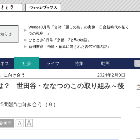
Wedge8月号『台湾「麗しの島」の実像 日台新時代を拓く「3
つの視座」』
お知らせ
ひととき8月号『京都 2と5の物語』
新刊書籍『飛鳥・藤原に隠された古代宮都の謎』
ジネス
ライフ
特集
動画
社会
題」に向き合う
2024年2月9日
は？ 世田谷・ななつのこの取り組み～後
25問題”に向き合う（９）
刷画面