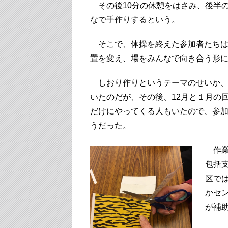
その後10分の休憩をはさみ、後半の
なで手作りするという。
そこで、体操を終えた参加者たちは
置を変え、場をみんなで向き合う形
しおり作りというテーマのせいか、
いたのだが、その後、12月と１月の
だけにやってくる人もいたので、参
うだった。
作業
包括
区で
かセ
が補