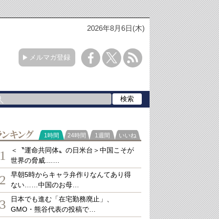
2026年8月6日(木)
メルマガ登録
ランキング
1時間
24時間
1週間
いいね
＜〝運命共同体〟の日米台＞中国こそが
1
世界の脅威....…
早朝5時からキャラ弁作りなんてあり得
2
ない……中国のお母…
日本でも進む「在宅勤務廃止」、
3
GMO・熊谷代表の投稿で…