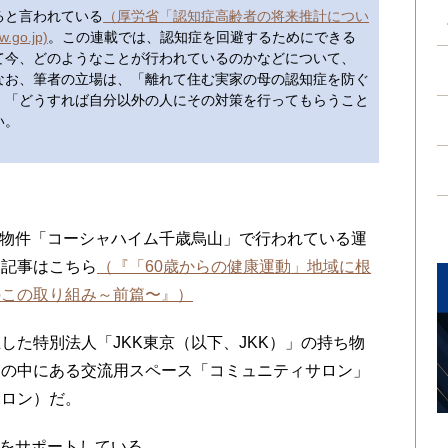
なると言われている
（厚労省「認知症高齢者の将来推計につい
o.jp)
。この連載では、認知症を回避するためにできる
て今、どのようなことが行われているのかなどについて、
なお、筆者の立場は、「離れて住む実家の母の認知症を防ぐ
、「どうすれば自分以外の人にその対策を行ってもらうこと
い。
K物件「コーシャハイム千歳烏山」で行われている運
回記事はこちら
（『「60歳からの健康運動」地域に根
のこの取り組み～前篇〜』）
た特別法人「JKK東京（以下、JKK）」の持ち物
その中にある交流用スペース「コミュニティサロン」
サロン）だ。
をサポートしている。