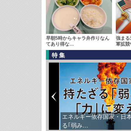
早朝5時からキャラ弁作りなん
強まる
てあり得な…
軍拡競
特集
エネルギー依存国家・日
る｢弱み…