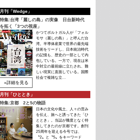
月刊「Wedge」
特集:台湾「麗しの島」の実像 日台新時代
を拓く「3つの視座」
かつてポルトガル人が「フォル
モサ（麗しの島）」と呼んだ台
湾。半導体産業で世界の最先端
技術をリードし、日本統治時代
の記憶も、歴史の一部として内
包している。一方で、現在は米
中対立の最前線に立たされ、難
しい現実に直面している。国際
社会で複雑な立…
»詳細を見る
月刊「ひととき」
特集:京都 2と5の物語
日本の文化や風土、人々の営み
を伝え、旅へと誘ってきた「ひ
ととき」。当誌が幾度となく特
集してきたのが京都です。創刊
25周年を迎える今号では、
〝2〟と〝5〟をキーワード