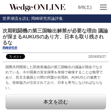
8/8(土)
世界潮流を読む 岡崎研究所論評集
次期戦闘機の第三国輸出解禁が必要な理由 議論
が深まるAUKUSのあり方、日本も取り残され
るな
岡崎研究所
2024/03/27
国際共同開発した防衛装備品の第三国輸出の議論が国会でなさ
れている。今や国家の安全保障を単独で確保することは無理で
あり、民主主義国との間の同盟が合理的。AUKUSとの連携で
も、技術協力が注目されており、日本も寄与しなければならな
い。
本文を読む