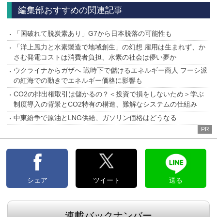
へ
へ
編集部おすすめの関連記事
「国破れて脱炭素あり」G7から日本脱落の可能性も
「洋上風力と水素製造で地域創生」の幻想 雇用は生まれず、か
さむ発電コストは消費者負担、水素の社会は儚い夢か
ウクライナからガザへ 戦時下で儲けるエネルギー商人 フーシ派
の紅海での動きでエネルギー価格に影響も
CO2の排出権取引は儲かるの？＜投資で損をしないため＞学ぶ
制度導入の背景とCO2特有の構造、難解なシステムの仕組み
中東紛争で原油とLNG供給、ガソリン価格はどうなる
PR
シェア
ツイート
送る
連載バックナンバー