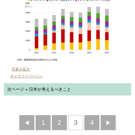
写真を拡大
ギャラリーページへ
次ページ » 日本が考えるべきこと
前
1
2
3
4
次