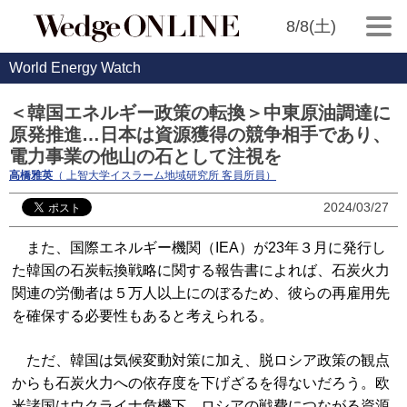
8/8(土)
World Energy Watch
＜韓国エネルギー政策の転換＞中東原油調達に
原発推進…日本は資源獲得の競争相手であり、
電力事業の他山の石として注視を
高橋雅英
（ 上智大学イスラーム地域研究所 客員所員）
2024/03/27
また、国際エネルギー機関（IEA）が23年３月に発行し
た韓国の石炭転換戦略に関する報告書によれば、石炭火力
関連の労働者は５万人以上にのぼるため、彼らの再雇用先
を確保する必要性もあると考えられる。
ただ、韓国は気候変動対策に加え、脱ロシア政策の観点
からも石炭火力への依存度を下げざるを得ないだろう。欧
米諸国はウクライナ危機下、ロシアの戦費につながる資源