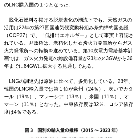
のLNG購入国の１つとなった。
脱化石燃料を掲げる脱炭素化の潮流下でも、天然ガスの
活用は22年の第27回国連気候変動枠組み条約締約国会議
（COP27）で、「低排出エネルギー」として事実上容認さ
れている。尹政権は、老朽化した石炭火力発電所からガス
火力発電所への転換を進めている。第10次電力需給基本計
画では、ガス火力発電の総設備容量が23年の43GWから36
年までに64GWに拡大する見通しである。
LNGの調達先は原油に比べて、多角化している。23年、
韓国のLNG輸入量では第１位が豪州（24％）、次いでカタ
ール（19％）、マレーシア（13％）、米国（11％）、オ
マーン（11％）となった。中東依存度は32％、ロシア依存
度は4％である。