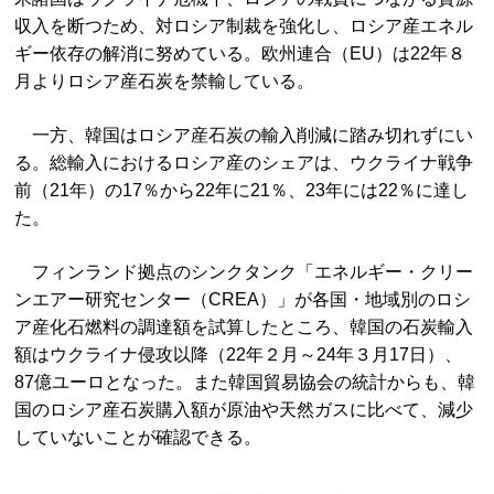
収入を断つため、対ロシア制裁を強化し、ロシア産エネル
ギー依存の解消に努めている。欧州連合（EU）は22年８
月よりロシア産石炭を禁輸している。
一方、韓国はロシア産石炭の輸入削減に踏み切れずにい
る。総輸入におけるロシア産のシェアは、ウクライナ戦争
前（21年）の17％から22年に21％、23年には22％に達し
た。
フィンランド拠点のシンクタンク「エネルギー・クリー
ンエアー研究センター（CREA）」が各国・地域別のロシ
ア産化石燃料の調達額を試算したところ、韓国の石炭輸入
額はウクライナ侵攻以降（22年２月～24年３月17日）、
87億ユーロとなった。また韓国貿易協会の統計からも、韓
国のロシア産石炭購入額が原油や天然ガスに比べて、減少
していないことが確認できる。