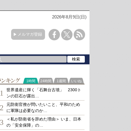
2026年8月9日(日)
メルマガ登録
ランキング
1時間
24時間
1週間
いいね
世界遺産に輝く「石舞台古墳」 2300ト
1
ンの巨石が露出…
元防衛官僚が問いたいこと、平和のため
2
に軍隊は必要なのか…
＜私が防衛省を辞めた理由＞ いま、日本
3
の「安全保障」の…