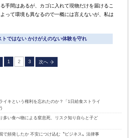
する手間はあるが、カゴに入れて現物だけを届けるこ
によって環境も異なるので一概には言えないが、私は
コストではない かけがえのない体験を守れ
1
2
3
次へ
ライキという権利を忘れたのか？「1日給食ストライ
う
り多い食べ物による窒息死、リスク知り自らと子ど
国で頻発したか 不安につけ込む〝ビジネス〟法律事