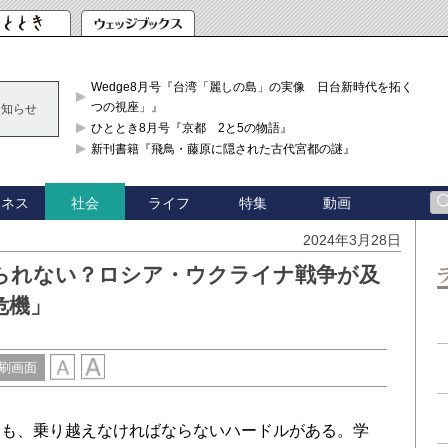
Wedge8月号『台湾「麗しの島」の実像 日台新時代を拓く「3
つの視座」』
お知らせ
ひととき8月号『京都 2と5の物語』
新刊書籍『飛鳥・藤原に隠された古代宮都の謎』
ジネス
ライフ
特集
動画
社会
2024年3月28日
られない？ロシア・ウクライナ戦争が及
危機」
刷画面
も、乗り越えなければならないハードルがある。学