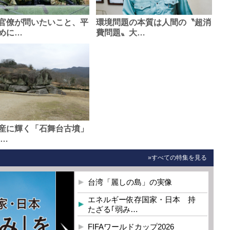
官僚が問いたいこと、平
環境問題の本質は人間の〝超消
めに…
費問題〟大…
産に輝く「石舞台古墳」
0…
»すべての特集を見る
台湾「麗しの島」の実像
エネルギー依存国家・日本 持
たざる｢弱み…
FIFAワールドカップ2026