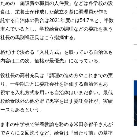
るための「施設費や職員の人件費」などは各学校の設
給食は、栄養士が作成した献立を基に調理員が作る
する自治体の割合は2021年度には54.7％と、半数
が潜んでいるとし、学校給食の調理などの委託を担う
役社長の馬渕祥正氏はこう指摘する。
格だけで決める『入札方式』を取っている自治体も
『内容は二の次、価格が最優先』になっている」
役社長の高村充氏は「調理の進め方やこれまでの実
たり、一学期ごとに委託会社を評価する自治体もあ
要視する入札方式を用いる自治体はいまだ多い。最低
学校給食以外の他分野で黒字を出す委託会社が、実績
ケースもあるという。
ま市の中学校で栄養教諭を務める米田奈都子さんが
室でさらに２回洗うなど、給食は『当たり前』の基準