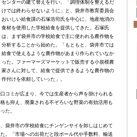
センターの建て替えを行い、「調理体制を整えるだ
けでは終わらせないように」と、袋井市教育委員会
おいしい給食課の石塚浩司氏を中心に、地産地消の
食材を使用した学校給食を提供してきた。石塚氏
は、まず袋井市の学校給食で主に使われる農作物を
分析することから始めた。「もともと、袋井市では
給食で使えるような農作物があまり作られていなか
った。ファーマーズマーケットで販売する小規模農
家さんに対して、給食で提供できるような農作物の
作付けを依頼していった」。
口コミが広まり、今では生産者から声を掛けられる
価格も抑え、廃棄される不ぞろいな野菜の有効活用も
がった。
、袋井市の学校給食にチンゲンサイを卸しはじめて
った。「市場への出荷だと段ボール代や手数料、輸送