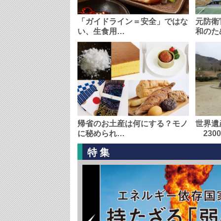
「ガイドライン＝安全」ではな
元防衛
い、生食用…
和のた
帰省のお土産は何にする？モノ
世界遺
に秘められ…
230
特集