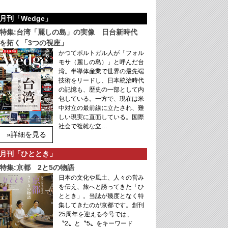
月刊「Wedge」
特集:台湾「麗しの島」の実像 日台新時代
を拓く「3つの視座」
かつてポルトガル人が「フォル
モサ（麗しの島）」と呼んだ台
湾。半導体産業で世界の最先端
技術をリードし、日本統治時代
の記憶も、歴史の一部として内
包している。一方で、現在は米
中対立の最前線に立たされ、難
しい現実に直面している。国際
社会で複雑な立…
»詳細を見る
月刊「ひととき」
特集:京都 2と5の物語
日本の文化や風土、人々の営み
を伝え、旅へと誘ってきた「ひ
ととき」。当誌が幾度となく特
集してきたのが京都です。創刊
25周年を迎える今号では、
〝2〟と〝5〟をキーワード