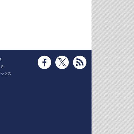
e
とき
ブックス