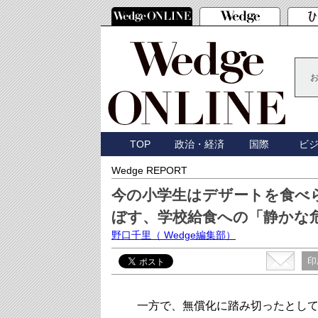
TOP
政治・経済
国際
ビ
Wedge REPORT
今の小学生はデザートを食べ
ぼす、学校給食への「静かな
野口千里
（ Wedge編集部）
印
一方で、無償化に踏み切ったとして