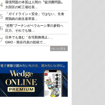
環境問題の本質は人間の〝超消費問題〟
4
大田区の町工場社長…
「ガイドライン＝安全」ではない、生食
5
用鶏肉の衛生基準策…
“劣勢”プーチンがベラルーシ軍の参戦へ
6
圧力、それでも独…
日本でも進む「在宅勤務廃止」、
7
GMO・熊谷代表の投稿で…
»もっと見る