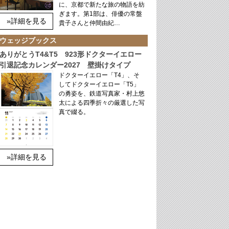
に、京都で新たな旅の物語を紡
ぎます。第1部は、俳優の常盤
»詳細を見る
貴子さんと仲間由紀…
ウェッジブックス
ありがとうT4&T5 923形ドクターイエロー
引退記念カレンダー2027 壁掛けタイプ
ドクターイエロー「T4」、そ
してドクターイエロー「T5」
の勇姿を、鉄道写真家・村上悠
太による四季折々の厳選した写
真で綴る。
»詳細を見る